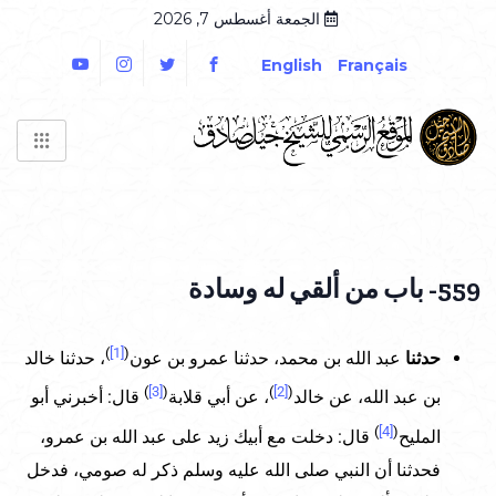
الجمعة أغسطس 7, 2026
English
Français
559- باب من ألقي له وسادة
)
[1]
(
حدثنا
عبد الله بن محمد، حدثنا عمرو بن عون
، حدثنا خالد
)
[3]
(
)
[2]
(
بن عبد الله، عن خالد
، عن أبي قلابة
قال: أخبرني أبو
)
[4]
(
المليح
قال: دخلت مع أبيك زيد على عبد الله بن عمرو،
فحدثنا أن النبي صلى الله عليه وسلم ذكر له صومي، فدخل