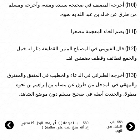
([10]) أخرجه المصنف في صحيحه بسنده ومتنه، وأخرجه ومسلم
من طرق عن خالد بن عبد الله به نحوه.
([11]) بضم الخاء المعجمة مصغرا.
([12]) قال الفيومي في المصباح المنير: القطيفة دثار له خمل
والجمع قطائف وقطف بضمتين. اهـ.
([13]) أخرجه الطبراني في الدعاء والخطيب في المتفق والمفترق
والبيهقي في المدخل من طرق عن مسلم بن إبراهيم بن نحوه
مطولا، والحديث أصله في صحيح مسلم دون موضع الشاهد.
558- باب
560- باب القرفصاء( ): أن يقعد الرجل كالـمحتبي
الاحتباء في
إلا أنه يضع يديه على ساقيه( )
الثوب