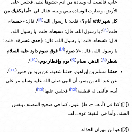
علي، فألقيت له وسادة من أدم حشوها ليف، فجلس على
الأرض، وصارت الوسادة بيني وبينه، فقال لي: «
أما يكفيك من
)
[5]
(
كل شهر ثلاثة أيام؟
» قلت: يا رسول الله
، قال: «
خمسا
»،
)
[6]
(
قلت
: يا رسول الله، قال: «
سبعا
»، قلت: يا رسول الله،
قال: «
تسعا
»، قلت: يا رسول الله، قال: «
إحدى عشرة
»، قلت:
)
[7]
(
يا رسول الله، قال: «
لا صوم
فوق صوم داود عليه السلام
)
[10]
(
)
[9]
(
)
[8]
(
شطر
الدهر، صيام
يوم وإفطار يوم
»
.
)
[11]
(
حدثنا
مسلم بن إبراهيم، حدثنا شعبة، عن يزيد بن خمير
،
عن عبد الله بن بسر، أن النبي صلى الله عليه وسلم مر على
)
[13]
(
)
[12]
(
أبيه، فألقى له قطيفة
فجلس عليها
.
([1]) كذا في (أ، هـ، ح، ط): عون، كما في صحيح المصنف بنفس
السند، وأما في البقية: عوف. اهـ.
([2]) هو ابن مهران الحذاء.