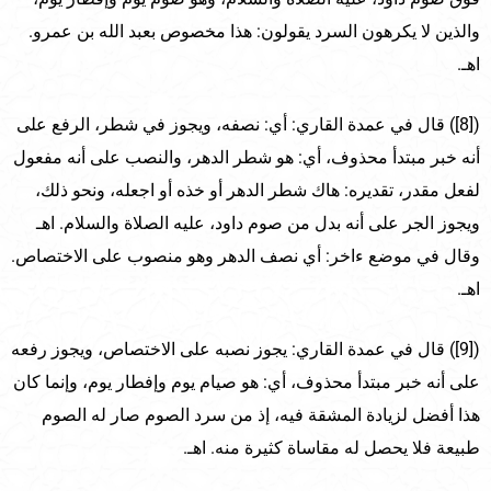
والذين لا يكرهون السرد يقولون: هذا مخصوص بعبد الله بن عمرو.
اهـ.
([8]) قال في عمدة القاري: أي: نصفه، ويجوز في شطر، الرفع على
أنه خبر مبتدأ محذوف، أي: هو شطر الدهر، والنصب على أنه مفعول
لفعل مقدر، تقديره: هاك شطر الدهر أو خذه أو اجعله، ونحو ذلك،
ويجوز الجر على أنه بدل من صوم داود، عليه الصلاة والسلام. اهـ
وقال في موضع ءاخر: أي نصف الدهر وهو منصوب على الاختصاص.
اهـ.
([9]) قال في عمدة القاري: يجوز نصبه على الاختصاص، ويجوز رفعه
على أنه خبر مبتدأ محذوف، أي: هو صيام يوم وإفطار يوم، وإنما كان
هذا أفضل لزيادة المشقة فيه، إذ من سرد الصوم صار له الصوم
طبيعة فلا يحصل له مقاساة كثيرة منه. اهـ.