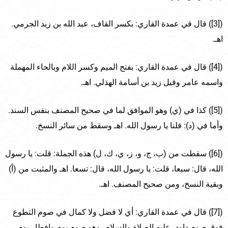
([3]) قال في عمدة القاري: بكسر القاف، عبد الله بن زيد الجرمي.
اهـ.
([4]) قال في عمدة القاري: بفتح الميم وكسر اللام وبالحاء المهملة
واسمه عامر وقيل زيد بن أسامة الهذلي. اهـ.
([5]) كذا في (ي) وهو الموافق لما في صحيح المصنف بنفس السند.
وأما في (د): قلنا يا رسول الله. اهـ وسقط من سائر النسخ.
([6]) سقطت من (ب، ج، و، ز، ي، ك، ل) هذه الجملة: قلت: يا رسول
الله، قال: سبعا، قلت: يا رسول الله، قال: تسعا. اهـ والمثبت من (أ)
وبقية النسخ، ومن صحيح المصنف. اهـ.
([7]) قال في عمدة القاري: أي لا فضل ولا كمال في صوم التطوع
فوق صوم داود، عليه الصلاة والسلام، وهو صوم يوم وإفطار يوم،