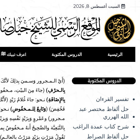
السبت أغسطس 8, 2026
الرئيسية
الدروس المكتوبة
اعرف نبيك ﷺ
(أَيْ الـمـجرور وَسـميَ بِذلِكَ لأنَّكَ ت
بِالـحرْفِ)
(جاءَ مِنَ البيْتِ، مـخفُوض 
تفسير القرءان
بِالإِضَافَةِ)
نـحو: جاءَ غُلامُ زَيْدٍ (لأَن
حل ألفاظ مختصر عبد
فَخُفِضَ) (
وَتَابِعٌ لِلـمـخفُوضِ)
نـحو: 
الله الهرري
مـجرور) وعَمْروٍ وَبِزَيْدٍ نَفْسِهِ وَبِزيْ
شرح كتاب عمدة الراغب
بِالتَّبَعِيَّة والصَّحِيحُ أَنهُ مـخفُوضٌ 
حل ألفاظ الصراط
تَقُولُ مَرَرْتِ بِزَيْدٍ مَرَرْتُ بالعالـم)