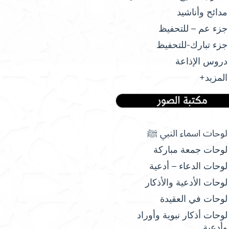
مدائح وأناشيد
جزء عم – للتحفيظ
جزء تبارك-للتحفيظ
دروس الإذاعة
المزيد+
لوحات اسماء النبي ﷺ
لوحات جمعة مباركة
لوحات الدعاء – أدعية
لوحات الأدعية والأذكار
لوحات في العقيدة
لوحات أذكار نبوية وأوراد
وأدعية