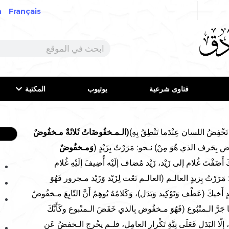
h
Français
فتاوى شرعية
يوتيوب
المكتبة
َخْفِضُ اللسان عِنْدَما تَنْطِقُ بِهِ)
(الـمـخفُوضَاتُ ثَلاثَةٌ مـخفُوضٌ
بِحَرف الذي هُوَ مِنْ) نـحو: مَرَرْتُ بِزَيْدٍ (
وَمـخفُوضٌ
َّكَ أَضَفْتَ غُلام إلى زَيْد، زَيْد مُضاف إلَيْه أُضِيفَ إلَيْهِ غُلام
مَرَرْتُ بِزيدٍ العالـم (العالـم نَعْت لِزَيْد وَزَيْد مـجرور فَهُوَ
دٍ أَخيكَ (عَطْف وَتَوْكِيد وَبَدَل)، وَكَلامُهُ يُوهِمُ أَنَّ التّابِعَ مـخفُوضٌ
بِما جَرَّ الـمتْبُوع (فَهُوَ مـخفُوض بِالذي خَفَضَ الـمتْبوع وكَأَنَّكَ
، إِلّا البَدَل فَعَلَى نِيَّةِ تَكْرارِ العامِل، فلـم يخْرجِ الـخفضُ عَنِ