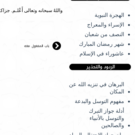
واللهُ سبحانه وتعالى أَعْلـم. جزاك
الهجرة النبوية
الإسراء والمعراج
النصف من شعبان
شهر رمضان المبارك
باب المفعول معه
عاشوراء في الإسلام
البرهان في تنزيه الله عن
المكان
مفهوم التوسل والبدعة
أدلة جواز التبرك
والتوسل بالأنبياء
والصالحين