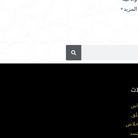
المزيد+
ات
اس
لق
خلاص
مسد