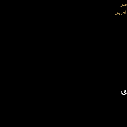
صر
افرون
ق: