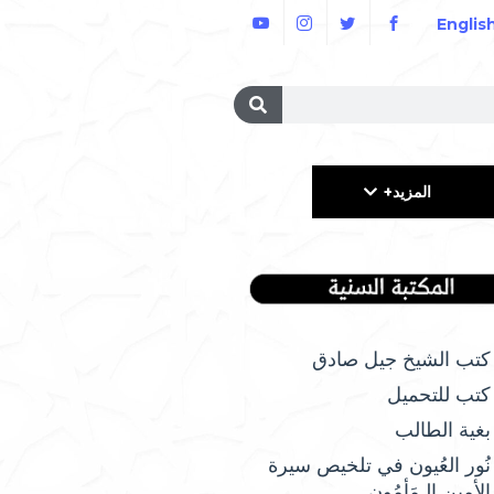
Englis
المزيد+
كتب الشيخ جيل صادق
كتب للتحميل
بغية الطالب
نُور العُيون في تلخيص سيرة
الأمِين الـمَأمُونِ