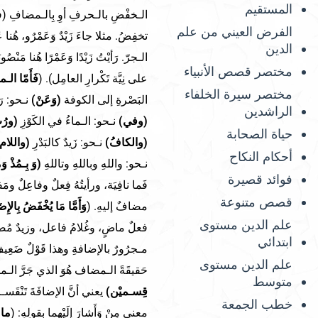
المستقيم
الـخفْضِ بالـحرفِ أوِ بِالـمضافِ (فا
الفرض العيني من علم
تخفِضُ. مثلا جاءَ زَيْدٌ وَعَمْرٌو، هُنا عَ
الدين
الـجرّ. رَأيْتُ زَيْدًا وَعَمْرًا هُنا مَنْ
مختصر قصص الأنبياء
على نِيَّة تَكْرارِ العامِل). (
فَأَمّا الـ
مختصر سيرة الخلفاء
البَصْرةِ إلى الكوفة
(وَعَنْ)
نـحو: رَ
الراشدين
(وفي)
نـحو: الـماءُ في الكَوْزِ
(ورُب
حياة الصحابة
(والكافُ)
نـحو: زَيدٌ كالبَدْرِ
(واللام
أحكام النكاح
نـحو: واللهِ وباللهِ وتاللهِ
(وَ بِـمُذْ وَم
فوائد قصيرة
فَما نافِيَة، ورأيتُهُ فِعلٌ وفاعِلٌ وم
قصص متنوعة
مضافٌ إليهِ. (
وَأَمَّا مَا يُخْفَضُ بِالإِ
علم الدين مستوى
فعلٌ ماضٍ، وغُلامُ فاعل، وزيدٌ مُضافٌ إل
ابتدائي
مـجرُورٌ بالإضافةِ وهذا قَوْلٌ ضَعِيف
علم الدين مستوى
حَقيقَةً الـمضاف هُوَ الذي جَرَّ الـمضاف إ
متوسط
قِسـميْن)
يعني أنَّ الإضافَةَ تَنْقَ
خطب الجمعة
معنى مِنْ وَأَشارَ إلَيْهِما بِقولِهِ: (
ما ي