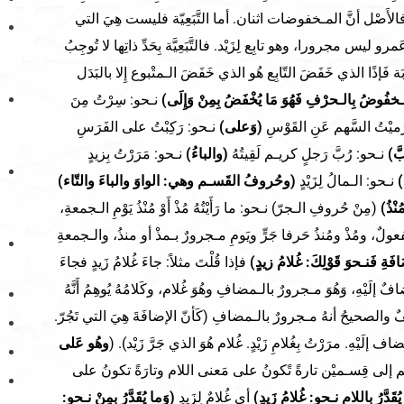
لأَصْل أنَّ المـخفوضات اثنان. أما التَّبَعِيّة فليست هِيَ التي
مرو ليس مجرورا، وهو تابِع لِزَيْد. فالتَّبَعِيَّة بِحَدِّ ذاتِها لا تُوجِبُ
صُوبَة فَإذًا الذي خَفَضَ التّابِع هُو الذي خَفَضَ الـمتْبوع إِلا بالبَدَل
مـخفُوضُ بِالـحرْفِ فَهُوَ مَا يُخْفَضُ بِمِنْ وَإِلَى)
نـحو: سِرْتُ مِنَ
ميْتُ السَّهم عَنِ القَوْسِ
(وَعلى)
نـحو: رَكِبْتُ على الفَرَسِ
َّ)
نـحو: رُبَّ رَجلٍ كريـم لَقِيتُهُ
(والباءُ)
نـحو: مَرَرْتُ بِزيدٍ
)
نـحو: الـمالُ لِزَيْدٍ
(وحُروفُ القَسـم وهي: الواوَ والباءَ والتّاء)
ُنْذُ)
(مِنْ حُروفِ الـجرّ) نـحو: ما رَأَيْتُهُ مُذْ أَوْ مُنْذُ يَوْمِ الـجمعةِ،
َفعولٌ، ومُذْ ومُنذُ حَرفا جَرٍّ ويَومِ مـجرورٌ بـمذْ أو منذُ، والـجمعةِ
ضَافَةِ فَنـحوَ قَوْلِكَ: غُلامُ زيدٍ)
فإذا قُلْتَ مثلاً: جاءَ غُلامُ زَيدٍ فجاءَ
َيْهِ، وَهُوَ مـجرورٌ بالـمضافِ وهُوَ غُلام، وكَلامُهُ يُوهِمُ أَنَّهُ
ٌ والصحيحُ أنهُ مـجرورٌ بالـمضافِ (كَأنّ الإضافَةَ هِيَ التي تَجُرّ.
لَيْهِ. مرَرْتُ بِغُلامِ زَيْدٍ. غُلام هُوَ الذي جَرَّ زَيْد). (
وهُو عَلى
سـم إلى قِسـميْن تارةً تًكونُ على مَعنى اللام وتارَةً تكونُ على
ُقَدَّرُ بِاللامِ نـحو: غُلامُ زَيدٍ)
أي غُلامٌ لِزَيدٍ
(وَما يُقَدَّرُ بِمِنْ نـحو: