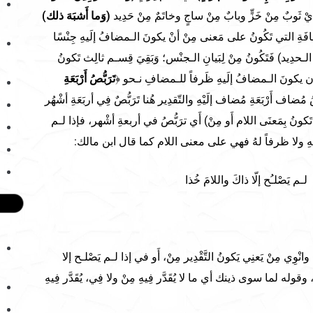
يْ ثَوبٌ مِنْ خَزٍّ وبابٌ مِنْ ساجٍ وخاتَمٌ مِنْ حَدِيد
(وَما أَشبَهَ ذلك)
فَةِ التي تَكُونُ على مَعنى مِنْ أنْ يكونَ الـمضافُ إلَيهِ جِنْسًا
ـحدِيد) فَتَكُونُ مِنْ لِبَيانِ الـجنْس؛ وَبَقِيَ قِسـم ثالِث تَكونُ
كونَ الـمضافُ إلَيهِ ظَرفاً للـمضافِ نـحو ﴿
تَرَبُّصُ أَرْبَعَةِ
رة/226] (تَرَبُّصُ مُضاف أَرْبَعَةِ مُضاف إلَيْهِ والتّقدِير هُنا تَرَبُّصٌ فِي أربَعَةِ أشْهُر
كونُ بِمَعنَى اللام أَو مِنْ) أَي ترَبُّصُ في أربعةِ أشْهر، فإذا لـم
يهِ ولا ظرفاً لهُ فهي على معنى اللام كما قال ابن مالك:
لـم يَصْلـُح إلّا ذاكَ واللامَ خُذا
وِي مِنْ يَعنِي يَكونُ التَّقْدِير مِنْ، أَو في إذا لـم يَصْلـح إلا
 وقوله لما سوى ذينك أي ما لا يُقَدَّر فِيهِ مِنْ ولا فِي، يُقَدَّر فِيهِ