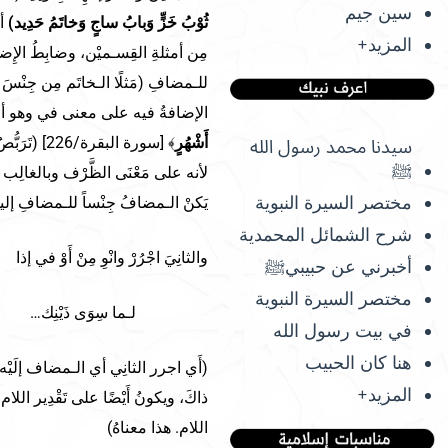
سين جيم
ثُوْبُ خَزٍّ وَبابُ ساجٍ وَخاتَمُ حَدِيد)
أ
المزيد+
مِن أمثلةِ القِسـميْن، وضابِطُ الإِضا
للـمضافِ (مَثلًا الـخاتَم مِن جِنْسَ ال
الإضافةُ فيه على معنى في وهو أن ي
أَشْهُرٍ
﴾ [سورة البق
سيدنا محمد رسول الله
ﷺ
لأنه على مَعْنَى الظَّرْف وبالغالِب تَ
مختصر السيرة النبوية
يَكنْ الـمضافُ جِنْساً للـمضافِ إل
شرح الشمائل المحمدية
والثانِيَ اجْرُرْ وانْوِ مِنْ أَوْ في إذا 
أخبرني عن حبيبيﷺ
مختصر السيرة النبوية
لـما سِوَى ذَيْنِك…
في بيت رسول الله
هنا كان الحبيب
(أَي اجرر الثانِي أي الـمضاف إلَيْه وانْ
المزيد+
ذاكَ، ويكونُ أَيْضًا على تَقْدِير اللام،
اللام. هذا معناهُ)