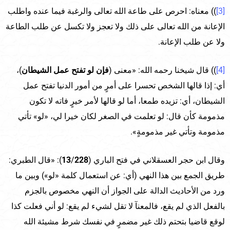
[3]
)) معناه: احرص على طاعة الله تعالى والرغبة فيما عنده واطلب
الإعانة من الله تعالى على ذلك ولا تعجز ولا تكسل عن طلب الطاعة
ولا عن طلب الإعانة.
[4]
)) قال شيخنا رحمه الله: «معنى (
فإن لو تفتح عمل الشيطان
)،
أي: إذا قالها الشخص تحسرا على أمرٍ من أمور الدنيا تفتح عمل
الشيطان، أي: تزيده طمعا، أما لو قالها لأمر خيرٍ فاته لا تكون
مذمومة كأن قال: لو تعلمت في الصغر لكان خيرا لي، «لو» تأتي
مذمومة وتأتي غير مذمومةٍ».
وقال ابن حجر العسقلاني في فتح الباري (
228
/
13
): «قال الطبري:
طريق الجمع بين هذا النهي (أي: عن استعمال كلمة «لو») وبين ما
ورد من الأحاديث الدالة على الجواز أن النهي مخصوص بالجزم
بالفعل الذي لم يقع، فالمعنآ لا تقل لشيء لم يقع: لو أني فعلت كذا
لوقع قاضيا بتحتم ذلك غير مضمرٍ في نفسك شرط مشيئة الله