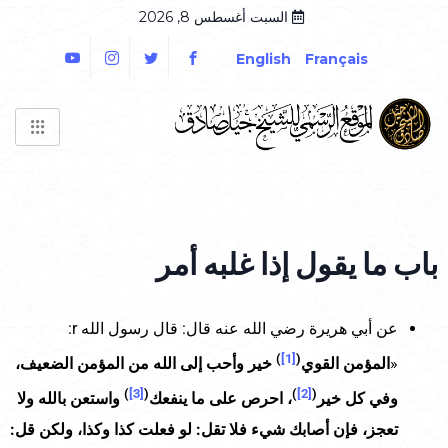
السبت أغسطس 8, 2026
English
Français
باب ما يقول إذا غلبه أمر
عن أبي هريرة رضي الله عنه قال: قال رسول الله r:
)
[1]
(
«
المؤمن القوي
خير وأحب إلى الله من المؤمن الضعيف،
)
[3]
(
)
[2]
(
وفي كل خير
، احرص على ما ينفعك
واستعن بالله ولا
تعجز، فإن أصابك شيء فلا تقل: لو فعلت كذا وكذا، ولكن قل: