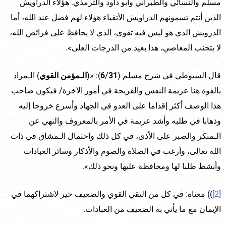
مسلم والنسائي والطبراني وأبو داود والترمذي. هؤلاء الدراويش
الذين أنتم تسمونهم الدراويش الأتقياء هؤلاء لهم فضل عند الله، أما
الدرويش الذي هو ليس فيه تقوى، الذي لا يحافظ على فرائض الله،
لا يتجنب المعاصي، هذا بعيد من الدرجات العلى».
قال السيوطي في شرح مسلم (
31
/
6
): «(
الـمؤمن القوي
) الـمراد
بالقوة هنا عزيمة النفس والقريحة في أمور الآخرة/ فيكون صاحب
هذا الوصف أكثر إقداما على العدو في الجهاد وأسرع خروجا إليه
وذهابا في طلبه وأشد عزيمة في الأمر بالمعروف والنهي عن
الـمنكر والصبر على الأذى، في كل ذلك واحتمال الـمشاق في ذات
الله تعالى، وأرغب في الصلاة والصوم والأذكار وسائر العبادات
وأنشط طلبا لها ومحافظة عليها ونحو ذلك».
[2]
)) معناه: في كل من التقي القوي والضعيف خير لاشتراكهما في
الإيمان مع ما يأتي به الضعيف من العبادات.