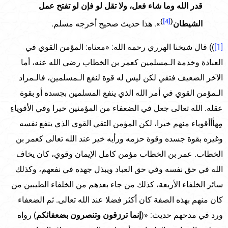
قدر الله وما شاء فعل، ولا تقل لو فإن لو تفتح عمل
)
[4]
(
الشيطان
». هذا حديث صحيح أخرجه مسلم.
[1]
)) قال شيخنا الهرري رحمه الله: «معناه: المؤمن القوي في
العبادة وخدمة الـمسلمين كعمر بن الخطاب رضي الله عنه، أما
الآخر الضعيف فتقي لكن ليس له قوة لنفع الـمسلمين، فالـمراد
الـمؤمن القوي في أمر الله الذي ينفع المسلمين بجسده أو بقوة
عقله. الله تعالى جعل في الضعفاء من المؤمنين خيرا وفي الأقوياءِ
مِهأأأقوياء منهم خيرا، لكن المؤمن التقي القوي الذي ينفع نفسه
وغيره بقوة جسده وقوة حزمه ورأيه خير عند الله تعالى كعمر بن
الخطاب. عمر بن الخطاب مؤمن كامل الإيمان وقوي، كان يخاف
الله في حق نفسه وفي حق العباد ويبذل جهده في نفعهم، وكذلك
سائر الخلفاء الأربعة، كذلك من جاء بعدهم من الخلفاء الطيبين من
كان منهم بهذه الصفة كان أكثر فضلا عند الله تعالى. ثم الضعفاء
ورد في مدحهم حديث: «(
إنما ترزقون وتنصرون بضعفائكم
) رواه