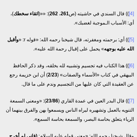
[4]
)) قال السندي في حاشيته (ص
261
،
262
): ««(
اتقاء سخطك
)،
أي: الأسباب الـموجبة لغضبك».
[5]
)) أي: برحمته ومغفرته، قال شيخنا رحمه الله: «قوله r: «
وأقبل
الله عليه بوجهه
» يحمل على إقبال رحمة الله عليه».
[6]
)) هذا الكتاب فيه تجسيم وتشبيه لله بخلقه، وقد ذكر الحافظ
البيهقي في كتاب «الأسماء والصفات» (
23
/
2
) أن ابن خزيمة رجع
عن العقيدة التي كان عليها من التجسيم وندم على ما قال.
[7]
)) قال البدر العين في عمدة القاري (
86
/
23
): «ومعنى السمعة
التنويه بالعمل وتشهيره ليراه الناس ويسمعوا بهن والفرق بينهما أن
الرياء يتعلق بحاسة البصر، والسمعة بحاسة السمع».
وقال شيخنا رحمه الله: «معنى قوله عليه السلام:
(فإني لم أخرج