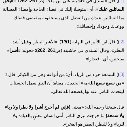
[1]
)) قال السندي في حاشيته على ابن ماجه (ص
261
،
262
): ««
بحق
السائلين عليك
»، أي: متوسلا إليك في قضاء الحاجة وإمضاء المسالة
بما للسائلين عندك من الفضل الذي يستحقونه بمقتضى فضلك
ووعدك وجودك وإحسانك».
[2]
)) قال ابن الأثير في النهاية (
51
/
1
): «الأشر البطر. وقيل: أشد
البطر». وقال السندي في حاشيته (ص
261
،
262
): «قوله: «
أشرا
»
بفتحتين، أي: افتخارا».
[3]
)) السمعة جزء من الرياء، أي: من أنواعه وهي من الكبائر. قال r:
«
من سمع سمع الله به
» الحديث، معناه: أن الذي يعمل الحسنات
ليتحدث الناس عنه بها يفضحه الله تعالى.
قال شيخنا رحمه الله: «معنى
(فإني لم أخرج أشرا ولا بطرا ولا رياء
ولا سمعة)
ما خرجت ليرى الناس أنني إنسان معتنٍ بالعبادة ولا
للرياء ولا للبطر، البطر هو الفخر».