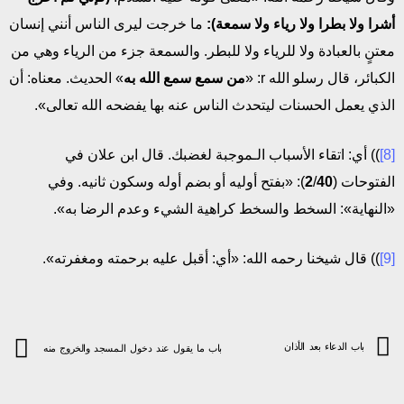
أشرا ولا بطرا ولا رياء ولا سمعة):
ما خرجت ليرى الناس أنني إنسان
معتنٍ بالعبادة ولا للرياء ولا للبطر. والسمعة جزء من الرياء وهي من
الكبائر، قال رسلو الله r: «
من سمع سمع الله به
» الحديث. معناه: أن
الذي يعمل الحسنات ليتحدث الناس عنه بها يفضحه الله تعالى».
[8]
)) أي: اتقاء الأسباب الـموجبة لغضبك. قال ابن علان في
الفتوحات (
40
/
2
): «بفتح أوليه أو بضم أوله وسكون ثانيه. وفي
«النهاية»: السخط والسخط كراهية الشيء وعدم الرضا به».
[9]
)) قال شيخنا رحمه الله: «أي: أقبل عليه برحمته ومغفرته».
باب الدعاء بعد الأذان
باب ما يقول عند دخول الـمسجد والخروج منه