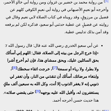
)
[6]
من رواية محمد بن خضير بن غزوان ومن رواية أبي خالدٍ الأحمر،
وأخرجه أبو نعيمٍ الأصبهاني في رواية أبي نعيمٍ الكوفي كلهم عن
فضيل بن مرزوقٍ، وقد رويناه في كتاب الصلاة لابي نعيم وقال في
روايته عن فضيلٍ عن عطية حدثني أبو سعيدٍ، فذكره لكن لم يرفعه
وقد أمن بذلك تدليس عطية.
عن أبي سعيدٍ الخدري رضي الله عنه قال: قال رسول الله r:
«
إذا خرج الرجل من بيته إلى الصلاة، فقال: اللهم إني أسألك
بحق السائلين عليك، وبحق ممشاي هذا، فإن لم أخرج أشرا
)
[8]
(
)
[7]
(
ولا بطرا، ولا رياء أو سمعة
، خرجت اتقاء سخطك
،
وابتغاء مرضاتك، أسألك أن تنقذني من النار، وأن تغفر لي
ذنوبي إنه لا يغفر الذنوب إلا أنت، وكل الله به سبعين ألف ملكٍ
)
[9]
(
يستغفرون له، وأقبل الله عليه بوجهه
حتى يقضي صلاته
».
هذا حديث حسن أخرجه أحمد.