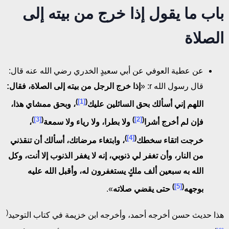
باب ما يقول إذا خرج من بيته إلى
الصلاة
عن عطية العوفي عن أبي سعيدٍ الخدري رضي الله عنه قال:
قال رسول الله r: «
إذا خرج الرجل من بيته إلى الصلاة، فقال:
)
[1]
(
اللهم إني أسألك بحق السائلين عليك
، وبحق ممشاي هذا،
)
[3]
(
)
[2]
(
فإن لم أخرج أشرا
ولا بطرا، ولا رياء ولا سمعة
،
)
[4]
(
خرجت اتقاء سخطك
، وابتغاء مرضاتك، أسألك أن تنقذني
من النار، وأن تغفر لي ذنوبي، إنه لا يغفر الذنوب إلا أنت، وكل
الله به سبعين ألف ملكٍ يستغفرون له، وأقبل الله عليه
)
[5]
(
بوجهه
حتى يقضي صلاته
».
(
هذا حديث حسن أخرجه أحمد، وأخرجه ابن خزيمة في كتاب التوحيد