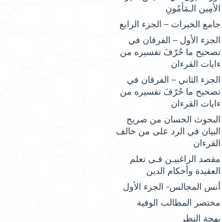
الأمِين الـمَأمُونِ
جامع الخيرات – الجزء الرابع
الجزء الأول – الفرقان في
تصحيح ما حُرّفَ تفسيره من
ءايات القرءان
الجزء الثاني – الفرقان في
تصحيح ما حُرّفَ تفسيره من
ءايات القرءان
البحوث الحسان من صريح
البيان في الرد على من خالف
القرءان
مقصد الراغبيـن فـى تعلم
العقيدة وأحكام الدين
أنس المجالس- الجزء الأول
مختصر المطالب الوفية
بهجة النظر