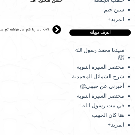
حسن صحيح. اهـ.
سين جيم
المزيد+
579- باب إذا قام من فراشه ثم رجع فلينفضه
سيدنا محمد رسول الله
ﷺ
مختصر السيرة النبوية
شرح الشمائل المحمدية
أخبرني عن حبيبيﷺ
مختصر السيرة النبوية
في بيت رسول الله
هنا كان الحبيب
المزيد+