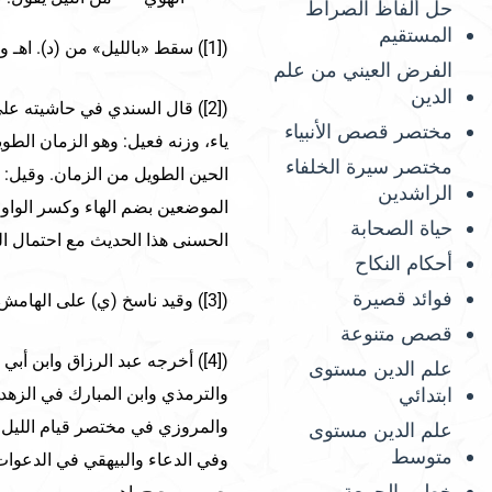
حل ألفاظ الصراط
المستقيم
([1]) سقط «بالليل» من (د). اهـ وفي شرح الحجوجي: من الليل. اهـ.
الفرض العيني من علم
الدين
([2]) قال السندي في حاشيته ع
مختصر قصص الأنبياء
ياء، وزنه فعيل: وهو الزمان الطوي
مختصر سيرة الخلفاء
الحين الطويل من الزمان. وقيل: 
الراشدين
الموضعين بضم الهاء وكسر الواو 
حياة الصحابة
الحسنى هذا الحديث مع احتمال ال
أحكام النكاح
فوائد قصيرة
([3]) وقيد ناسخ (ي) على الهامش: قوله الهوي أي الزمان الطويل. اهـ.
قصص متنوعة
([4]) أخرجه عبد الرزاق وابن 
علم الدين مستوى
ابتدائي
والترمذي وابن المبارك في الزهد
والمروزي في مختصر قيام الليل 
علم الدين مستوى
متوسط
وفي الدعاء والبيهقي في الدعوات
خطب الجمعة