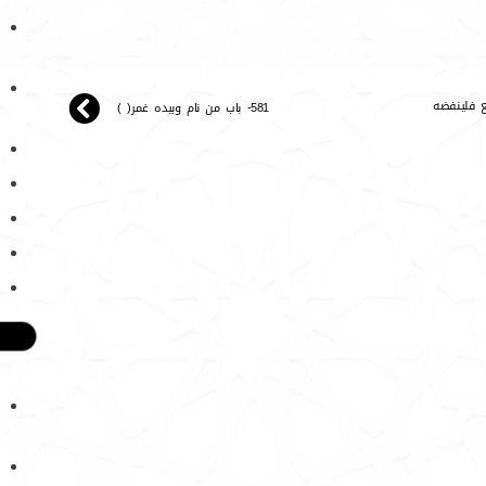
581- باب من نام وبيده غمر( )