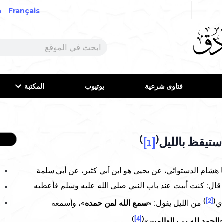
h
Français
فتاوى شرعية
يوتيوب
المكتبة
)
(
[1]
 هشام الدستوائي، عن يحيى هو ابن أبي كثير، عن أبي سلمة
قال: كنت أبيت عند باب النبي صلى الله عليه وسلم فأعطيه
)
[2]
(
ي
من الليل يقول: «
سمع الله لمن حمده
»، وأسمعه
)
[4]
(
الحمد لله رب العالمين
»
.