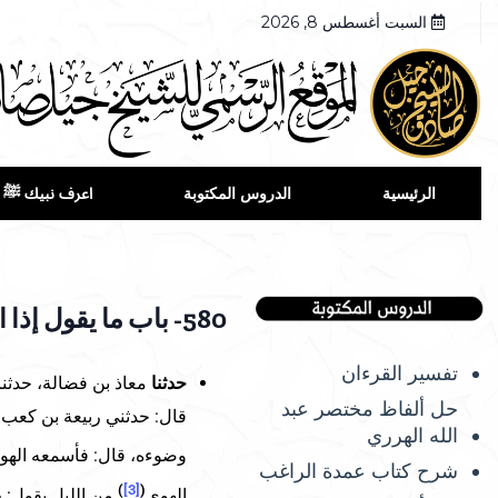
السبت أغسطس 8, 2026
الرئيسية
الدروس المكتوبة
اعرف نبيك ﷺ
580- باب ما يقول إذا استيقظ بالليل
تفسير القرءان
حدثنا
معاذ بن فضالة، حدثنا
حل ألفاظ مختصر عبد
قال: حدثني ربيعة بن كعب 
الله الهرري
وضوءه، قال: فأسمعه الهو
شرح كتاب عمدة الراغب
)
[3]
(
الهوي
من الليل يقول: «