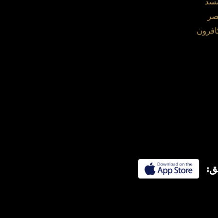
مسد
صر
افرون
ق: