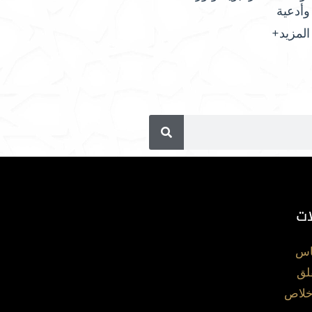
وأدعية
المزيد+
ات
اس
لق
خلاص