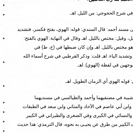
لى مسند أحمد: قال السندي: قوله: الهوي، بفتح فكسر، فتشديد
ل، وقيل: مختص بالليل. اهـ وقال في النهاية: الهوي بالفتح:
هو مختص بالليل. اهـ وإن كان ضبطها في (ح، ط) في
وتشديد الياء. اهـ قلت: وذكر القرطبي في شرح أسماء الله
وجهين في لفظة (الهوي). اهـ.
أبي شيبة في مصنفيهما وأحمد والطيالسي في مسنديهما
 وابن أبي عاصم في الآحاد والمثاني وابن سعد في الطبقات
والنسائي في الكبرى وفي الصغرى والطبراني في الكبير
 الكبير من طرق عن يحيـى به نحوه، قال الترمذي: هذا حديث