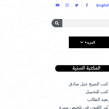
Englis
المزيد+
كتب الشيخ جيل صادق
كتب للتحميل
بغية الطالب
نُور العُيون في تلخيص سيرة