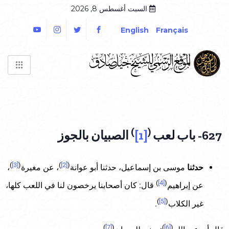
السبت أغسطس 8, 2026
English
Français
)
(
627- باب لعب
[1]
الصبيان بالجوز
)
[3]
(
)
[2]
(
حدثنا
موسى بن إسماعيل، حدثنا أبو عوانة
، عن مغيرة
،
)
[4]
(
عن إبراهيم
قال: كان أصحابنا يرخصون لنا في اللعب كلها،
)
[5]
(
غير الكلاب
.
)
[7]
(
)
[6]
(