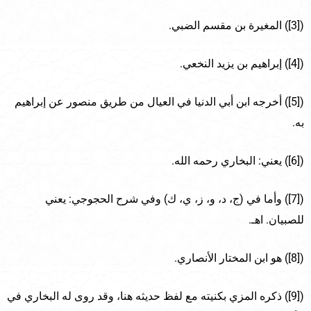
([3]) المغيرة بن مقسم الضبي.
([4]) إبراهيم بن يزيد النخعي.
([5]) أخرجه ابن أبي الدنيا في العيال من طريق منصور عن إبراهيم
به.
([6]) يعني: البخاري رحمه الله.
([7]) وأما في (ج، د، و، ز، ي، ك) وفي شرح الحجوجي: يعني
للصبيان. اهـ.
([8]) هو ابن المختار الأنصاري.
([9]) ذكره المزي بكنيته مع لفظ حديثه هنا، وقد روى له البخاري في