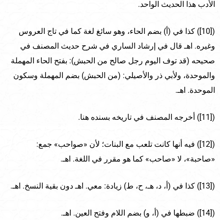
الأدب هذا الحديث الواحد.
([10]) كذا في (أ) بضم الحاء، وهو سائغ لغة كما في تاج العروس
وغيره. اهـ قال في إرشاد الساري في شرح حديث المصنف في
صحيحه (قد توف اليوم رجل صالح من الحبش): بفتح الحاء المهملة
والموحدة، ولأبي ذر والأصيلي: (من الحبش) بضم المهملة وسكون
الموحدة. اهـ.
([11]) أخرجه المصنف في تاريخه بسنده هنا.
([12]) فيه أنها كانت تلعب مع البنات؛ لأن «صواحب» جمع:
«صاحبة»، لا «صاحب» كما هو مقرر في اللغة. اهـ.
([13]) كذا في (أ، د، هـ، ح، ط) زيادة: معي. اهـ دون بقية النسخ. اهـ.
([14]) ضبطها في (أ، و) بضم اللام وفتح العين. اهـ.