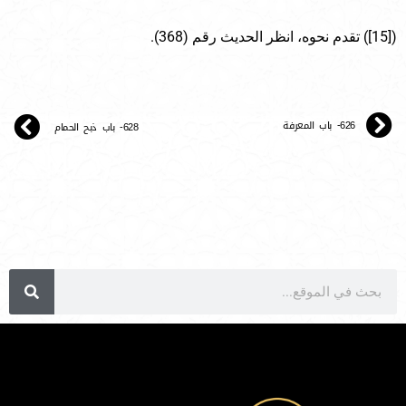
([15]) تقدم نحوه، انظر الحديث رقم (368).
626- باب المعرفة
628- باب ذبح الحمام