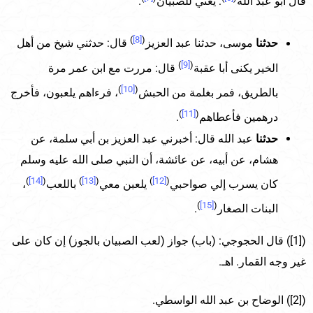
قال أبو عبد الله
: يعني للصبيان
.
)
[8]
(
حدثنا
موسى، حدثنا عبد العزيز
قال: حدثني شيخ من أهل
)
[9]
(
الخير يكنى أبا عقبة
قال: مررت مع ابن عمر مرة
)
[10]
(
بالطريق، فمر بغلمة من الحبش
، فرءاهم يلعبون، فأخرج
)
[11]
(
درهمين فأعطاهم
.
حدثنا
عبد الله قال: أخبرني عبد العزيز بن أبي سلمة، عن
هشام، عن أبيه، عن عائشة، أن النبي صلى الله عليه وسلم
)
[14]
(
)
[13]
(
)
[12]
(
كان يسرب إلي صواحبي
يلعبن معي
باللعب
،
)
[15]
(
البنات الصغار
.
([1]) قال الحجوجي: (باب) جواز (لعب الصبيان بالجوز) إن كان على
غير وجه القمار. اهـ.
([2]) الوضاح بن عبد الله الواسطي.