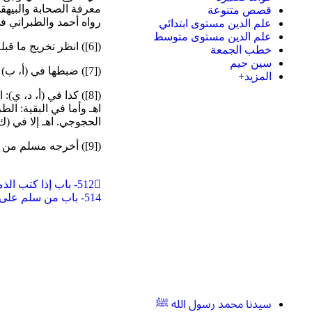
معرفة الصحابة والبيه
قصص متنوعة
رواه أحمد والطبراني في
علم الدين مستوى ابتدائي
علم الدين مستوى متوسط
([6]) انظر تخريج ما قبله.
خطب الجمعة
سين جيم
([7]) ضبطها في (أ، ب) بالرفع، قلت: يجوز الرفع والنصب. اهـ.
المزيد+
([8]) كذا في (أ، د،
اهـ وأما في البقية: ال
الحجوجي. اهـ إلا في (ك)
([9]) أخرجه مسلم من طرق عن سهيل به نحوه.
512- باب إذا كتب الذمي فسلم، يرد عليه
514- باب من سلم على الذمي إشارة
سيدنا محمد رسول الله ﷺ