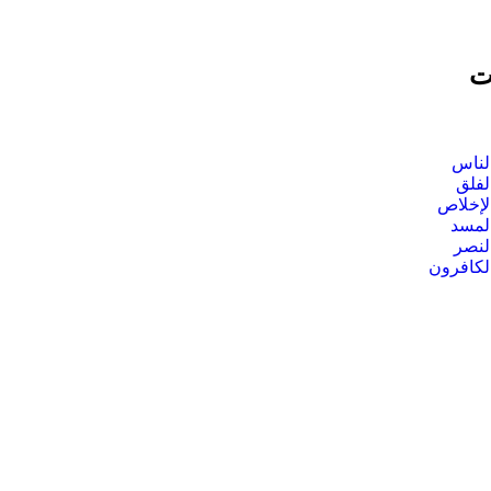
ت
لناس
لفلق
لإخلاص
لمسد
لنصر
لكافرون