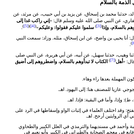
د، حدثنا محمد بن إسحاق، عن يزيد بن أبي حبيب، عن مرثد، عن
اري، عن النبي صلى الله عليه وسلم قال: «
إني راكب غدا إلى
)
[5]
)(
[4]
(
)
[3]
(
وهم بالسلام، وإذا
سلموا عليكم فقولوا: وعليكم
»
.
: أنا يحيى بن واضح، عن ابن إسحاق، مثله. وزاد: سمعت النبي
)
.
 وهيب، حدثنا سهيل، عن أبيه، عن أبي هريرة، عن النبي صلى
)
[7]
(
ال: «
أهل
الكتاب لا تبدأوهم بالسلام، واضطروهم إلى أضيق
الفتح: وقد اختلف العلماء في إثبات الواو وإسقاطها في الرد على
 أي الروايتين أرجح. اهـ.
 شيبة وأحمد في مسنديهما والترمذي في العلل الكبير والطحاوي
انع في معجم الصحابة والطبراني في الكبير وأبو نعيم في