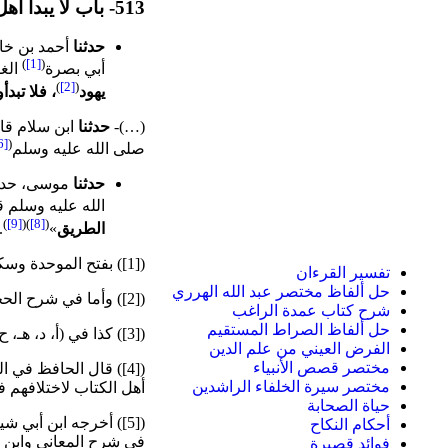
513- باب لا يبدأ أهل الذمة بالسلام
حدثنا
أحمد بن خال
)
[1]
(
أبي بصرة
الغف
)
[2]
(
يهود
، فلا تبدأ
(…)-
حدثنا
ابن سلام قال
[6]
(
صلى الله عليه وسلم
حدثنا
موسى، حدثنا
الله عليه وسلم ق
)
[9]
)(
[8]
(
الطريق
»
.
([1]) بفتح الموحدة وسكون المهملة بعدها راء وهاء.
تفسير القرءان
حل ألفاظ مختصر عبد الله الهرري
([2]) وأما في شرح الحجوجي عازيا للمصنف هنا: إلى اليهود. اهـ.
شرح كتاب عمدة الراغب
حل ألفاظ الصراط المستقيم
([3]) كذا في (أ، د، هـ، ح، ط): وإذا، وأما في البقية: فإذا. اهـ.
الفرض العيني من علم الدين
مختصر قصص الأنبياء
([4]) قال الحافظ في 
مختصر سيرة الخلفاء الراشدين
أهل الكتاب لاختلافهم في
حياة الصحابة
([5]) أخرجه ابن أبي
أحكام النكاح
في شرح المعاني وابن ق
فوائد قصيرة