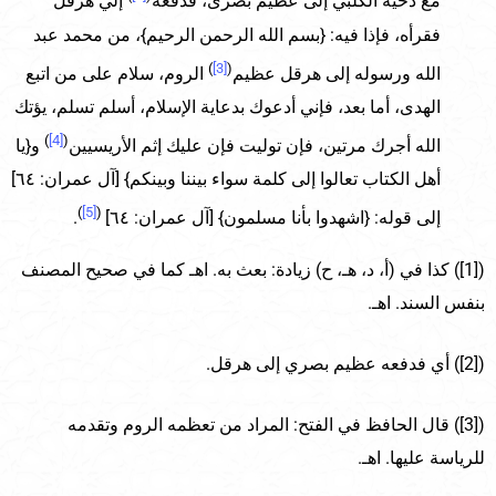
مع دحية الكلبي إلى عظيم بصرى، فدفعه
إلي هرقل
فقرأه، فإذا فيه: {بسم الله الرحمن الرحيم}، من محمد عبد
)
[3]
(
الله ورسوله إلى هرقل عظيم
الروم، سلام على من اتبع
الهدى، أما بعد، فإني أدعوك بدعاية الإسلام، أسلم تسلم، يؤتك
)
[4]
(
الله أجرك مرتين، فإن توليت فإن عليك إثم الأريسيين
و{يا
أهل الكتاب تعالوا إلى كلمة سواء بيننا وبينكم} [آل عمران: ٦٤]
)
[5]
(
إلى قوله: {اشهدوا بأنا مسلمون} [آل عمران: ٦٤]
.
([1]) كذا في (أ، د، هـ، ح) زيادة: بعث به. اهـ كما في صحيح المصنف
بنفس السند. اهـ.
([2]) أي فدفعه عظيم بصري إلى هرقل.
([3]) قال الحافظ في الفتح: المراد من تعظمه الروم وتقدمه
للرياسة عليها. اهـ.