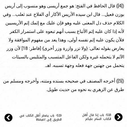
([4]) قال الحافظ في الفتح: هو جمع أريسى وهو منسوب إلى أريس
بوزن فعيل… قال ابن سيده الأريس الأكار أي الفلاح عند ثعلب… وفي
الكلام حذف دل المعنى عليه وهو فإن عليك مع إثمك إثم الأريسيين
لأنه إذا كان عليه إثم الأتباع بسبب أنهم تبعوه على استمرار الكفر
فلأن يكون عليه إثم نفسه أولى، وهذا يعد من مفهوم الموافقة ولا
يعارض بقوله تعالى: {ولا تزر وازرة وزر أخرى} [فاطر: 18] لأن وزر
الآثم لا يتحمله غيره ولكن الفاعل المتسبب والمتلبس بالسيئات
يتحمل من جهتين جهة فعله وجهة تسببه. اهـ.
([5]) أخرجه المصنف في صحيحه بسنده ومتنه، وأخرجه ومسلم من
طرق عن الزهري به نحوه من حديث طويل.
518- باب إذا قال أهل
519- باب يضطر أهل الكتاب في
الكتاب: السام عليكم
الطريق إلى اضيقها