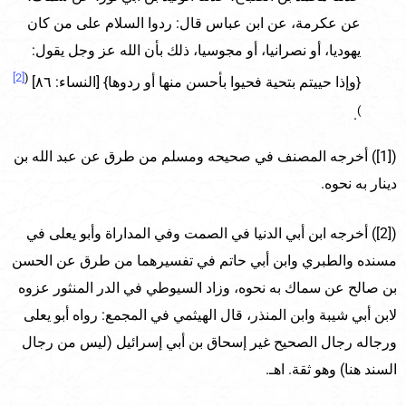
عن عكرمة، عن ابن عباس قال: ردوا السلام على من كان
يهوديا، أو نصرانيا، أو مجوسيا، ذلك بأن الله عز وجل يقول:
[2]
(
{وإذا حييتم بتحية فحيوا بأحسن منها أو ردوها} [النساء: ٨٦]
)
.
([1]) أخرجه المصنف في صحيحه ومسلم من طرق عن عبد الله بن
دينار به نحوه.
([2]) أخرجه ابن أبي الدنيا في الصمت وفي المداراة وأبو يعلى في
مسنده والطبري وابن أبي حاتم في تفسيرهما من طرق عن الحسن
بن صالح عن سماك به نحوه، وزاد السيوطي في الدر المنثور عزوه
لابن أبي شيبة وابن المنذر، قال الهيثمي في المجمع: رواه أبو يعلى
ورجاله رجال الصحيح غير إسحاق بن أبي إسرائيل (ليس من رجال
السند هنا) وهو ثقة. اهـ.