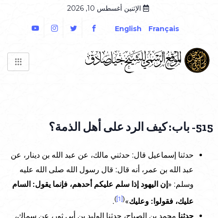
الإثنين أغسطس 10, 2026
English
Français
515- باب: كيف الرد على أهل الذمة؟
حدثنا إسماعيل قال: حدثني مالك، عن عبد الله بن دينار، عن
عبد الله بن عمر، أنه قال: قال رسول الله صلى الله عليه
وسلم: «
إن اليهود إذا سلم عليكم أحدهم، فإنما يقول: السام
)
[1]
(
عليك، فقولوا: وعليك
»
.
حدثنا
محمد بن الصباح، حدثنا الوليد بن أبي ثور، عن سماك،