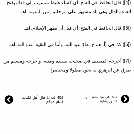
([4]) قال الحافظ في الفتح: أي كساء غليظ منسوب إلى فدك بفتح
الفاء والدال وهي بلد مشهور على مرحلتين من المدينة. اهـ.
([5]) قال الحافظ في الفتح: أي قبل أن يظهر الإسلام. اهـ.
([6]) كذا في (أ، هـ، ح، ط): عبد الله، وأما في البقية: عدو الله. اهـ.
([7]) أخرجه المصنف في صحيحه بسنده ومتنه، وأخرجه ومسلم من
طرق عن الزهري به نحوه مطولا ومختصرا.
514- باب من سلم على
518- باب إذا قال أهل الكتاب:
الذمي إشارة
السام عليكم