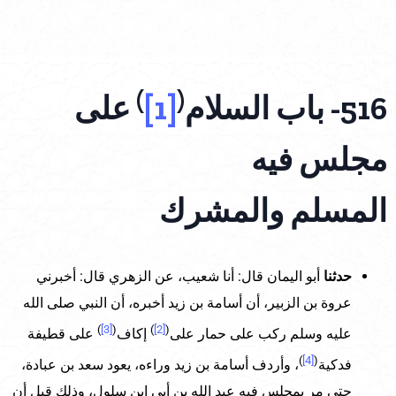
)
(
516- باب السلام
[1]
على
مجلس فيه
المسلم والمشرك
حدثنا
أبو اليمان قال: أنا شعيب، عن الزهري قال: أخبرني
عروة بن الزبير، أن أسامة بن زيد أخبره، أن النبي صلى الله
)
[3]
(
)
[2]
(
عليه وسلم ركب على حمار على
إكاف
على قطيفة
)
[4]
(
فدكية
، وأردف أسامة بن زيد وراءه، يعود سعد بن عبادة،
حتى مر بمجلس فيه عبد الله بن أبي ابن سلول، وذلك قبل أن