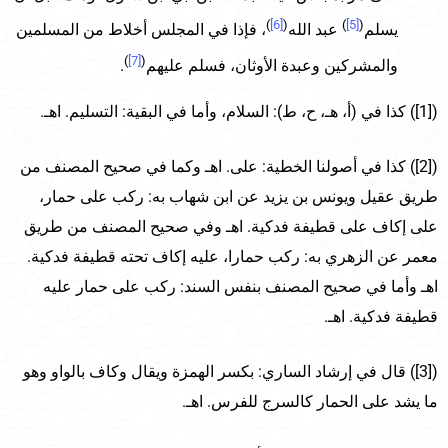
)
[6]
(
)
[5]
(
يسلم
عبد الله
، فإذا في المجلس أخلاط من المسلمين
)
[7]
(
والمشركين وعبدة الأوثان، فسلم عليهم
.
([1]) كذا في (أ، هـ، ح، ط): السلام، وأما في البقية: التسليم. اهـ.
([2]) كذا في أصولنا الخطية: على. اهـ وكما في صحيح المصنف من
طريق عقيل ويونس بن يزيد عن ابن شهاب به: ركب على حمار،
على إكاف على قطيفة فدكية. اهـ وفي صحيح المصنف من طريق
معمر عن الزهري به: ركب حمارا، عليه إكاف تحته قطيفة فدكية.
اهـ وأما في صحيح المصنف بنفس السند: ركب على حمار عليه
قطيفة فدكية. اهـ.
([3]) قال في إرشاد الساري: بكسر الهمزة ويقال وكاف بالواو وهو
ما يشد على الحمار كالسرج للفرس. اهـ.