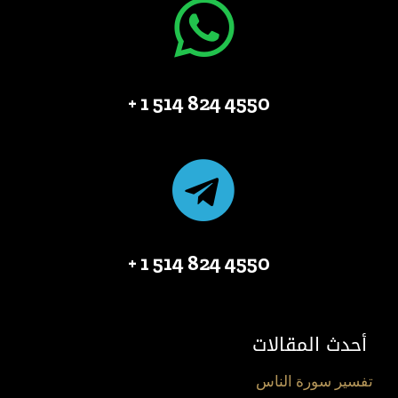
4550 824 514 1 +
4550 824 514 1 +
أحدث المقالات
تفسير سورة الناس