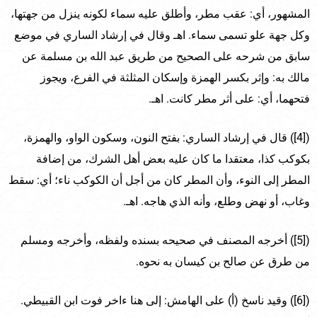
المشهور، أي: عقب مطر، وأطلق عليه سماء لكونه ينزل من جهتها،
وكل جهة علو تسمى سماء. اهـ وقال في إرشاد الساري في موضع
سابق من شرحه على الصحيح من طريق عبد الله بن مسلمة عن
مالك به: وإثر بكسر الهمزة وإسكان المثلثة في الفرع، ويجوز
فتحهما، أي: على أثر مطر كانت. اهـ.
([4]) قال في إرشاد الساري: بفتح النون، وسكون الواو، والهمزة،
بكوكب كذا، معتقدا ما كان عليه بعض أهل الشرك، من إضافة
المطر إلى النوء، وأن المطر كان من أجل أن الكوكب ناء؛ أي: سقط
وغاب، أو نهض وطلع، وأنه الذي هاجه. اهـ.
([5]) أخرجه المصنف في صحيحه بسنده ولفظه، وأخرجه ومسلم
من طرق عن صالح بن كيسان به نحوه.
([6]) وقيد ناسخ (أ) على الهامش: إلى هنا ءاخر فوت ابن القبيطي.