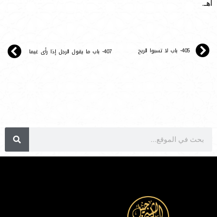
اهـ.
405- باب لا تسبوا الريح
407- باب ما يقول الرجل إذا رأى غيما