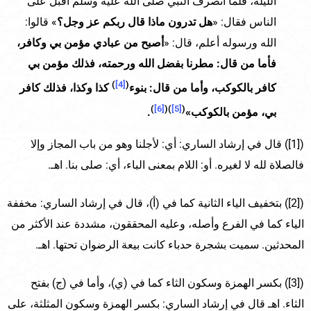
الليلة، فلما انصرف النبي صلى الله عليه وسلم أقبل على
الناس فقال: «
هل تدرون ماذا قال ربكم عز وجل؟
» قالوا:
الله ورسوله أعلم، قال: «
أصبح من عبادي مؤمن بي وكافر،
فأما من قال: مطرنا بفضل الله ورحمته، فذلك مؤمن بي
)
[4]
(
كافر بالكوكب، وأما من قال: بنوء
كذا وكذا، فذلك كافر
)
[6]
)(
[5]
(
بي، مؤمن بالكوكب»
.
([1]) قال في إرشاد الساري: أي: لأجلنا وهو من باب المجاز وإلا
فالصلاة لله لا لغيره. أو: اللام بمعنى الباء، أي: صلى بنا. اهـ.
([2]) بتخفيف الياء الثانية كما في (أ)، قال في إرشاد الساري: مخففة
الياء كما في الفرع وأصله، وعليه المحققون، مشددة عند الأكثر من
المحدثين. سميت بشجرة حدباء كانت بيعة الرضوان تحتها. اهـ.
([3]) بكسر الهمزة وسكون الثاء كما في (ي)، وأما في (ج) بفتح
الثاء. اهـ قال في إرشاد الساري: بكسر الهمزة وسكون المثلثة، على