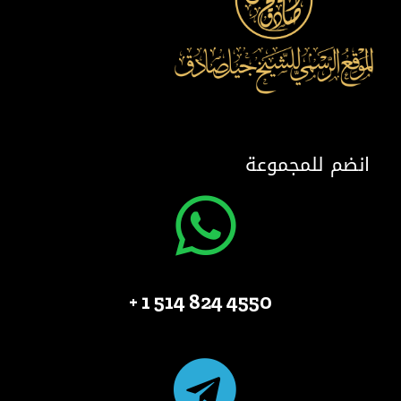
انضم للمجموعة
4550 824 514 1 +