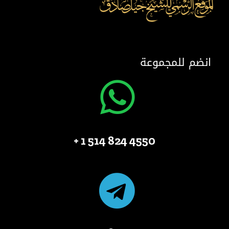
انضم للمجموعة
4550 824 514 1 +