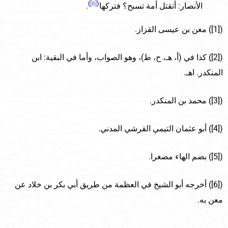
)
[6]
(
الأنصار: أتقتل أمة تسبح؟ فتركها
.
([1]) معن بن عيسى القزاز.
([2]) كذا في (أ، هـ، ح، ط)، وهو الصواب، وأما في البقية: ابن
المنكدر. اهـ.
([3]) محمد بن المنكدر.
([4]) أبو عثمان التيمي القرشي المدني.
([5]) بضم الهاء مصغرا.
([6]) أخرجه أبو الشيخ في العظمة من طريق أبي بكر بن خلاد عن
معن به.