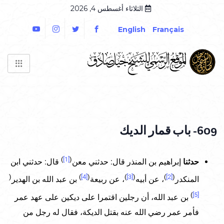
الثلاثاء أغسطس 4, 2026
English
Français
609- باب قمار الديك
)
[1]
(
حدثنا
إبراهيم بن المنذر قال: حدثني معن
قال: حدثني ابن
(
)
[4]
(
)
[3]
(
)
[2]
(
المنكدر
، عن أبيه
، عن ربيعة
بن عبد الله بن الهدير
)
[5]
بن عبد الله، أن رجلين اقتمرا على ديكين على عهد عمر
فأمر عمر رضي الله عنه بقتل الديكة، فقال له رجل من