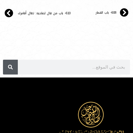
608- باب القمار
610- باب من قال لصاحبه: تعال أقامرك