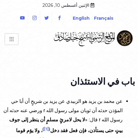
الإثنين أغسطس 10, 2026
English
Français
باب في الاستئذان
عن محمد بن يزيد هو الزبيدي عن يزيد بن شريحٍ أن أبا حي
المؤذن حدثه أن ثوبان مولى رسول الله r ورضي عنه حدثه أن
رسول الله r قال: «
لا يحل لامرئٍ مسلمٍ أن ينظر إلى جوف
)
[1]
(
بيتٍ حتى يستأذن، فإن فعل فقد دخل
، ولا يؤم قوما