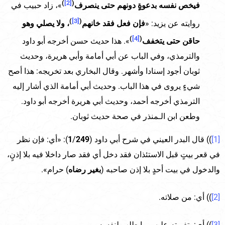
)
[2]
(
فيخص نفسه بدعوةٍ دونهم حتى ينصرف
»، زاد حبيب في
)
[3]
(
روايته عن يزيد: «
فإن فعل فقد خانهم
، ولا يصلي وهو
)
[4]
(
حاقن حتى يتخفف
». هذا حديث حسن أخرجه أبو داود
والترمذي، وفي الباب عن أبي أمامة وأبي هريرة، وحديث
ثوبان أجود إسنادا وأشهر. وقال البخاري بعد تخريجه: هذا أصح
شيءٍ يروى في هذا الباب. وحديث أبي أمامة الذي أشار إليه
الترمذي أخرجه أحمد، وحديث أبي هريرة أخرجه أبو داود.
وطعن ابن الـمنذر في صحة حديث ثوبان.
[1]
)) قال البدر العيني في شرح أبي داود (
249
/
1
): «أي: فإن نظر
في قعر بيتٍ قبل الاستئذان فقد دخل أي فقد صار داخلا فيه بلا إذنٍ،
والدخول في بيت أحدٍ بلا إذن صاحبه (
بغير رضاه
) حرام».
[2]
)) أي: من صلاته.
[3]
)) أي: بتفويته عليهم ما طلب لنفسه.