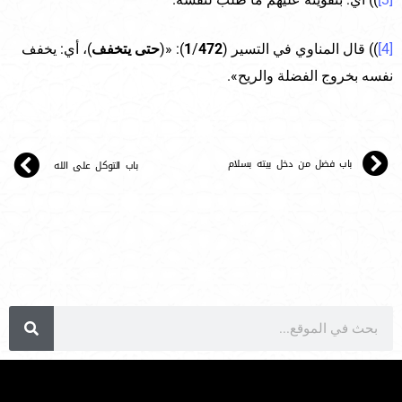
[4]
)) قال المناوي في التسير (
472
/
1
): «(
حتى يتخفف
)، أي: يخفف
نفسه بخروج الفضلة والريح».
باب فضل من دخل بيته بسلام
باب التوكل على الله