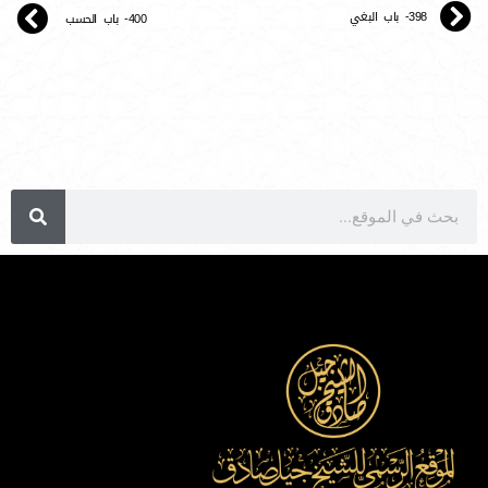
398- باب البغي
400- باب الحسب