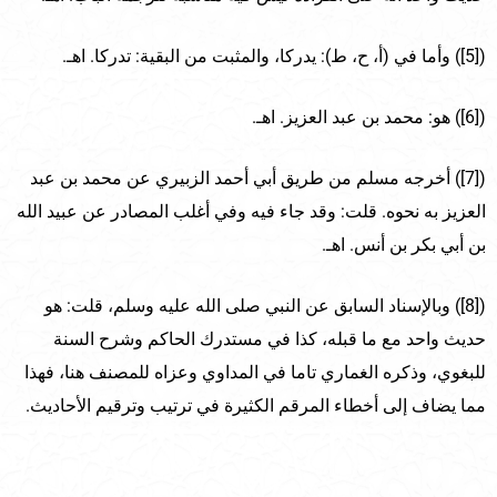
([5]) وأما في (أ، ح، ط): يدركا، والمثبت من البقية: تدركا. اهـ.
([6]) هو: محمد بن عبد العزيز. اهـ.
([7]) أخرجه مسلم من طريق أبي أحمد الزبيري عن محمد بن عبد
العزيز به نحوه. قلت: وقد جاء فيه وفي أغلب المصادر عن عبيد الله
بن أبي بكر بن أنس. اهـ.
([8]) وبالإسناد السابق عن النبي صلى الله عليه وسلم، قلت: هو
حديث واحد مع ما قبله، كذا في مستدرك الحاكم وشرح السنة
للبغوي، وذكره الغماري تاما في المداوي وعزاه للمصنف هنا، فهذا
مما يضاف إلى أخطاء المرقم الكثيرة في ترتيب وترقيم الأحاديث.