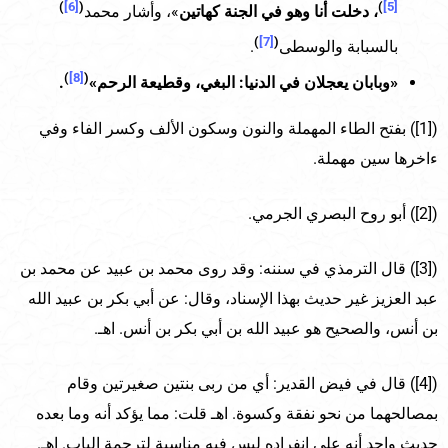
)
[6]
(
)
[5]
، دخلت أنا وهو في الجنة كهاتين
»، وأشار محمد
)
[7]
(
بالسبابة والوسطى
.
)
[8]
(
«وبابان يعجلان في الدنيا: البغي، وقطيعة الرحم»
.
([1]) بفتح الطاء المهملة والنون وسكون الألف وكسر الفاء وفي
ءاخرها سين مهملة.
([2]) أبو روح البصري الجرمي.
([3]) قال الترمذي في سننه: وقد روى محمد بن عبيد عن محمد بن
عبد العزيز غير حديث بهذا الإسناد، وقال: عن أبي بكر بن عبيد الله
بن أنس، والصحيح هو عبيد الله بن أبي بكر بن أنس. اهـ.
([4]) قال في فيض القدير: أي من ربى بنتين صغيرتين وقام
بمصالحهما من نحو نفقة وكسوة. اهـ قلت: مما يؤكد أنه وما بعده
حديث واحد أنه على انفراده ليس فيه مناسبة لترجمة الباب. اهـ.