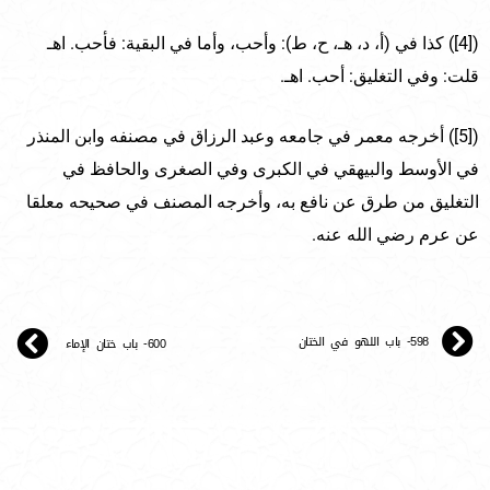
([4]) كذا في (أ، د، هـ، ح، ط): وأحب، وأما في البقية: فأحب. اهـ
قلت: وفي التغليق: أحب. اهـ.
([5]) أخرجه معمر في جامعه وعبد الرزاق في مصنفه وابن المنذر
في الأوسط والبيهقي في الكبرى وفي الصغرى والحافظ في
التغليق من طرق عن نافع به، وأخرجه المصنف في صحيحه معلقا
عن عرم رضي الله عنه.
598- باب اللهو في الختان
600- باب ختان الإماء