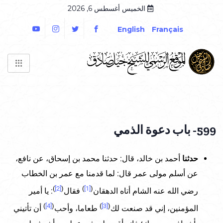
الخميس أغسطس 6, 2026
English
Français
599- باب دعوة الذمي
حدثنا
أحمد بن خالد، قال: حدثنا محمد بن إسحاق، عن نافع،
عن أسلم مولى عمر قال: لما قدمنا مع عمر بن الخطاب
)
[2]
(
)
[1]
(
رضي الله عنه الشام أتاه الدهقان
فقال
: يا أمير
)
[4]
(
)
[3]
(
المؤمنين، إني قد صنعت لك
طعاما، وأحب
أن تأتيني