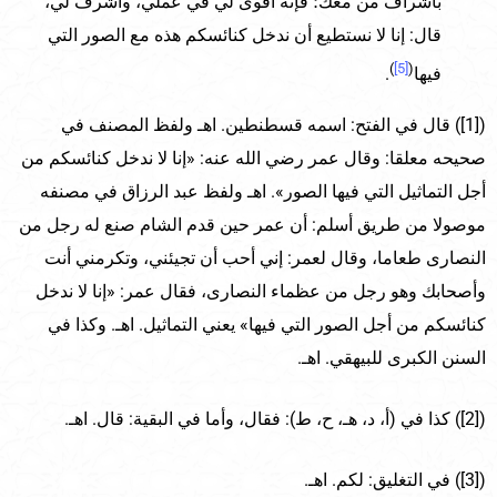
بأشراف من معك؛ فإنه أقوى لي في عملي، وأشرف لي،
قال: إنا لا نستطيع أن ندخل كنائسكم هذه مع الصور التي
)
[5]
(
فيها
.
([1]) قال في الفتح: اسمه قسطنطين. اهـ ولفظ المصنف في
صحيحه معلقا: وقال عمر رضي الله عنه: «إنا لا ندخل كنائسكم من
أجل التماثيل التي فيها الصور». اهـ ولفظ عبد الرزاق في مصنفه
موصولا من طريق أسلم: أن عمر حين قدم الشام صنع له رجل من
النصارى طعاما، وقال لعمر: إني أحب أن تجيئني، وتكرمني أنت
وأصحابك وهو رجل من عظماء النصارى، فقال عمر: «إنا لا ندخل
كنائسكم من أجل الصور التي فيها» يعني التماثيل. اهـ. وكذا في
السنن الكبرى للبيهقي. اهـ.
([2]) كذا في (أ، د، هـ، ح، ط): فقال، وأما في البقية: قال. اهـ.
([3]) في التغليق: لكم. اهـ.