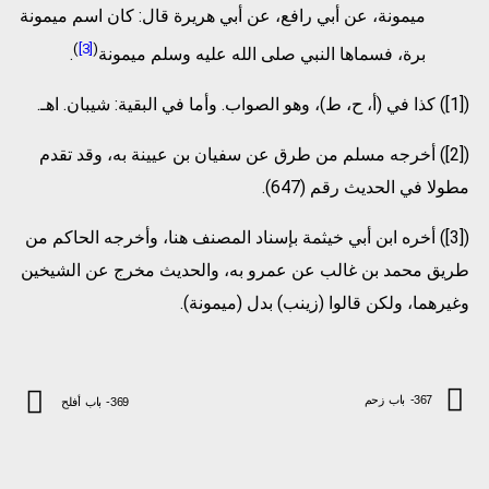
ميمونة، عن أبي رافع، عن أبي هريرة قال: كان اسم ميمونة
)
[3]
(
برة، فسماها النبي صلى الله عليه وسلم ميمونة
.
([1]) كذا في (أ، ح، ط)، وهو الصواب. وأما في البقية: شيبان. اهـ.
([2]) أخرجه مسلم من طرق عن سفيان بن عيينة به، وقد تقدم
مطولا في الحديث رقم (647).
([3]) أخره ابن أبي خيثمة بإسناد المصنف هنا، وأخرجه الحاكم من
طريق محمد بن غالب عن عمرو به، والحديث مخرج عن الشيخين
وغيرهما، ولكن قالوا (زينب) بدل (ميمونة).
367- باب زحم
369- باب أفلح