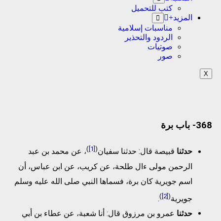
كتب للتحميل
المزيد+
مناسبات إسلامية
الردود والتحذير
صوتيات
صور
X
368- باب برة
)
[1]
(
حدثنا
قبيصة قال: حدثنا سفيان
، عن محمد بن عبد
الرحمن مولى ءال طلحة، عن كريب، عن ابن عباس، أن
اسم جويرية كان برة، فسماها النبي صلى الله عليه وسلم
)
[2]
(
جويرية
.
حدثنا
عمرو بن مرزوق قال: أنا شعبة، عن عطاء بن أبي