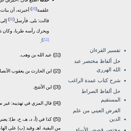
)
[4]
(
علقمة
أخبرته، أن بنات
)
[6]
(
قالت: بلى. فأرسل
إلى 
ويحرك رأسه طربا، وكان ذ
)
[11]
.
تفسير القرءان
([1]) عبد الله بن وهب.
حل ألفاظ مختصر عبد
الله الهرري
([2]) ابن الحارث بن يعقوب الأنصاري.
شرح كتاب عمدة الراغب
([3]) ابن الأشج.
حل ألفاظ الصراط
المستقيم
([4]) قال المزي في تهذيبه: غير منسوبة. اهـ.
الفرض العيني من علم
الدين
([5]) كذا في (أ، د، هـ، ح، ط):
من البقية. اهـ وقيد (ب) على ال
مختصر قصص الأنبياء