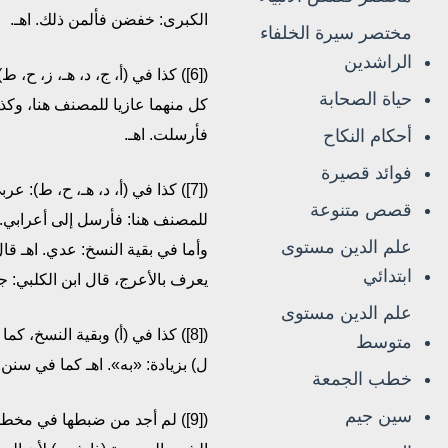
الكبرى: خفضن فألمن ذلك. اهـ.
مختصر سيرة الخلفاء
الراشدين
([6]) كذا في (أ، ج، د، هـ، ز، 
حياة الصحابة
كل منهما عازيا للمصنف هنا، وكذا
فأرسلت. اهـ.
أحكام النكاح
فوائد قصيرة
([7]) كذا في (أ، د، هـ، ح، ط): 
قصص متنوعة
للمصنف هنا: فأرسل إلى أعرابي. 
علم الدين مستوى
وأما في بقية النسخ: عدي. اهـ ق
ابتدائي
يعرف بالأعرج، قال ابن الكلبي: ج
علم الدين مستوى
([8]) كذا في (أ) وبقية النسخ، ك
متوسط
ل) بزيادة: «به». اهـ كما في سنن ا
خطب الجمعة
سين جيم
([9]) لم أجد من ضبطها في مخط