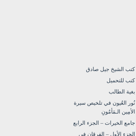
كتب الشيخ جيل صادق
كتب للتحميل
بغية الطالب
نُور العُيون في تلخيص سيرة
الأمِين الـمَأمُونِ
جامع الخيرات – الجزء الرابع
الجزء الأول – الفرقان في