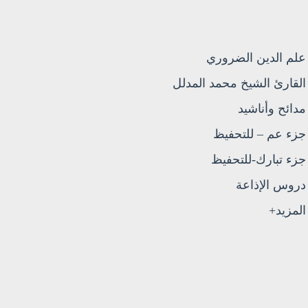
علم الدين الضروري
القارئ الشيخ محمد المدلل
مدائح وأناشيد
جزء عم – للتحفيظ
جزء تبارك-للتحفيظ
دروس الإذاعة
المزيد+