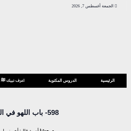
الجمعة أغسطس 7, 2026
الرئيسية
الدروس المكتوبة
اعرف نبيك ﷺ
598- باب اللهو في الختان
حدثنا
أصبغ قال: أخبرني اب