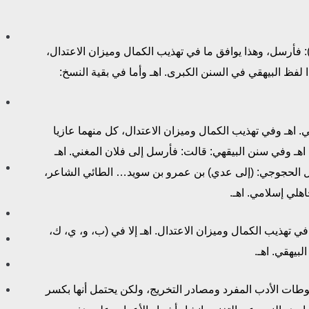
ح، ط): فأرسل، وهذا يوافق ما في تهذيب الكمال وميزان الاعتدال،
 لفظ البيهقي في السنن الكبرى. اهـ وأما في بقية النسخ:
عربي. اهـ وفي تهذيب الكمال وميزان الاعتدال، كل منهما عازيا
اهـ وفي سنن البيقهي: قالت: فأرسل إلى فلان المغني. اهـ
ال الحجوجي: (إلى عدي) بن عمرو بن سويد… الطائي الشاعر،
اهلي إسلامي. اهـ.
ما في تهذيب الكمال وميزان الاعتدال. اهـ إلا في (ب، و، ي، ك،
لبيهقي. اهـ.
وطات الأدب المفرد ومصادر التخريج، ولكن يحتمل أنها بكسر