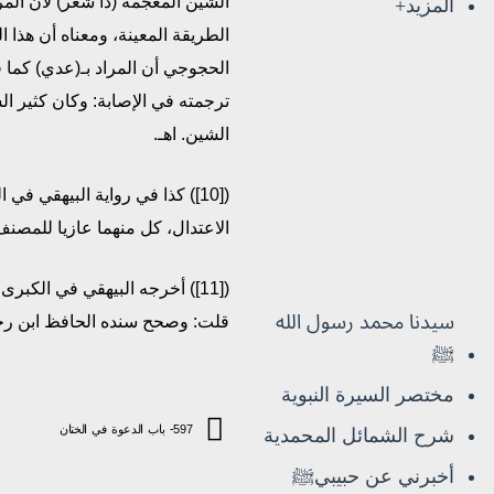
الشين المعجمة (ذا شعر) لأن المر
المزيد+
الطريقة المعينة، ومعناه أن هذا 
الحجوجي أن المراد بـ(عدي) كما 
ترجمته في الإصابة: وكان كثير ال
الشين. اهـ.
([10]) كذا في رواية البيهقي 
الاعتدال، كل منهما عازيا للمصنف 
([11]) أخرجه البيهقي في الك
سيدنا محمد رسول الله
قلت: وصحح سنده الحافظ ابن رجب
ﷺ
مختصر السيرة النبوية
597- باب الدعوة في الختان
شرح الشمائل المحمدية
أخبرني عن حبيبيﷺ