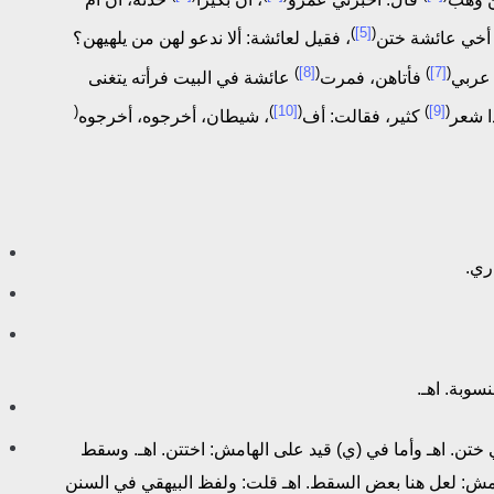
)
[5]
(
 أخي عائشة ختن
، فقيل لعائشة: ألا ندعو لهن من يلهيهن؟
)
[8]
(
)
[7]
(
عربي
فأتاهن، فمرت
عائشة في البيت فرأته يتغنى
(
)
[10]
(
)
[9]
(
ا شعر
كثير، فقالت: أف
، شيطان، أخرجوه، أخرجوه
 يعني ختن. اهـ وأما في (ي) قيد على الهامش: اختتن. اهـ. وسقط
هامش: لعل هنا بعض السقط. اهـ قلت: ولفظ البيهقي في السنن