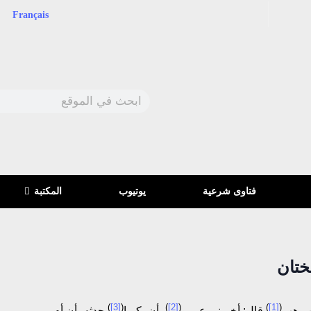
Français
فتاوى شرعية
يوتيوب
المكتبة
)
[3]
(
)
[2]
(
)
[1]
(
ن وهب
قال: أخبرني عمرو
، أن بكيرا
حدثه، أن أم