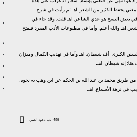
اد هو النهي عن التغني بإنشاد أشعار الأعراب على هذه
المغني يحفظ الكثير من الشعر. اهـ ثم رأيت في شرح
في بعض النسخ هو عدي الشاعر. اهـ قلت: وقد جاء في
شعر. اهـ والله أعلم. وأما في مطبوعات الأدب المفرد فبفتح
في السنن الكبرى: أف شيطان. اهـ وأما في تهذيب الكمال وميزان
هنا: إنه شيطان. اهـ.
برى من طريق محمد بن عبد الله بن الحكم عن ابن وهب به نحوه.
 في نزهة الأسماع. اهـ.
599- باب دعوة الذمي