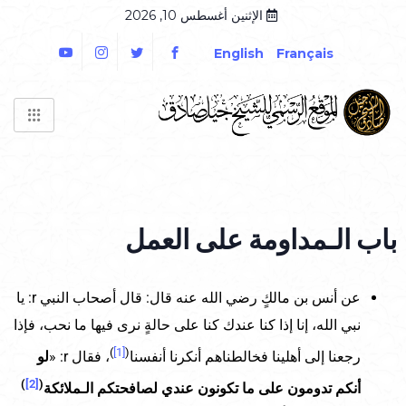
الإثنين أغسطس 10, 2026
English
Français
باب الـمداومة على العمل
عن أنس بن مالكٍ رضي الله عنه قال: قال أصحاب النبي r: يا
نبي الله، إنا إذا كنا عندك كنا على حالةٍ نرى فيها ما نحب، فإذا
)
[1]
(
رجعنا إلى أهلينا فخالطناهم أنكرنا أنفسنا
، فقال r: «
لو
)
[2]
(
أنكم تدومون على ما تكونون عندي لصافحتكم الـملائكة