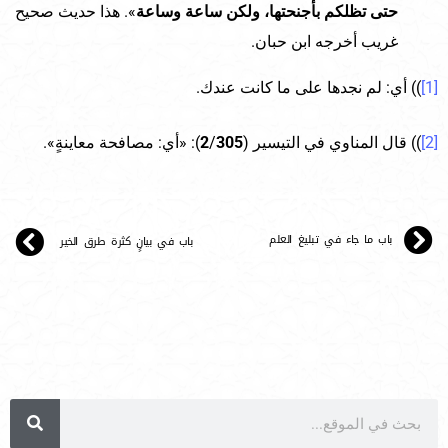
حتى تظلكم بأجنحتها، ولكن ساعة وساعة
». هذا حديث صحيح
غريب أخرجه ابن حبان.
[1]
)) أي: لم نجدها على ما كانت عندك.
[2]
)) قال المناوي في التيسير (
305
/
2
): «أي: مصافحة معاينةٍ».
باب ما جاء في تبليغ العلم
باب في بيانٍ كثرة طرق الخير