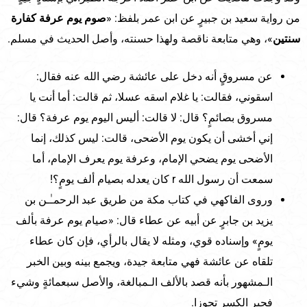
من رواية سعيد بن جبيرٍ عن ابن عمر بلفظ: «
صوم يوم عرفة كفارة
سنتين
»، وهي متابعة ناقصة ولهذا حسنته، وأصل الحديث في مسلم.
عن مسروقٍ أنه دخل على عائشة رضي الله عنه فقال:
اسقوني، فقالت: يا غلام اسقه عسلا، ثم قالت: أما أنت يا
مسروق بصائمٍ؟ قال: لا قالت: أليس اليوم يوم عرفة؟ قال:
إني أخشى أن يكون يوم الأضحى، قالت: ليس كذلك، إنما
الأضحى يوم يضحي الإمام، وعرفة يوم يعرف الإمام، أما
سمعت أن رسول الله r كان يعدله بصيام ألف يومٍ؟!
وروى الفاكهي في كتاب مكة من طريق عبد الرحمـٰـن بن
يزيد بن جابرٍ عن أبيه عن عطاء قال: «صيام يوم عرفة بألف
يومٍ» وإسناده قوي، ومثله لا يقال بالرأي، فإن كان عطاء
تلقاه عن عائشة فهي متابعة جيدة، ويجمع بينه وبين الخبر
الـمشهور بأنه قصد بالألف الـمبالغة، والأصل سبعمائةٍ وشيء
فجبر الكسر تجوزا.