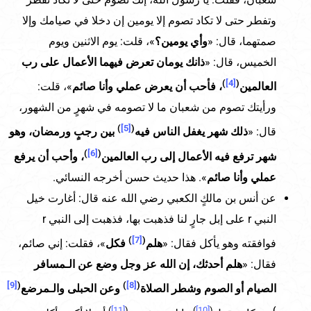
وتفطر حتى لا تكاد تصوم إلا يومين إن دخلا في صيامك وإلا
صمتهما، قال: «
وأي يومين؟
»، قلت: يوم الاثنين ويوم
الخميس، قال: «
ذانك يومان تعرض فيهما الأعمال على رب
)
[4]
(
العالمين
، فأحب أن يعرض عملي وأنا صائم
»، قلت:
ورأيتك تصوم من شعبان ما لا تصومه في شهرٍ من الشهور،
)
[5]
(
قال: «
ذلك شهر يغفل الناس فيه
بين رجبٍ ورمضان، وهو
)
[6]
(
شهر ترفع فيه الأعمال إلى رب العالمين
، وأحب أن يرفع
عملي وأنا صائم
». هذا حديث حسن أخرجه النسائي.
عن أنس بن مالكٍ الكعبي رضي الله عنه قال: أغارت خيل
النبي r على إبل جارٍ لنا فذهبت بها، فذهبت إلى النبي r
)
[7]
(
فوافقته وهو يأكل فقال: «
هلم
فكل
»، فقلت: إني صائم،
فقال: «
هلم أحدثك، إن الله عز وجل وضع عن الـمسافر
[9]
(
)
[8]
(
الصيام أو الصوم وشطر الصلاة
وعن الحبلى والـمرضع
)
[11]
(
)
[10]
(
)