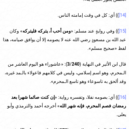
[14]
)) أي: كل في وقت إمامته الناس.
[15]
)) وفي روايةٍ عند مسلم: «
ومن أحب أ، يتركه فليتركه
» وكان
عبد الله بن مسعودٍ رضي الله عنه لا يصومه إلا أن يوافق صيامه، هذا
لفظ «صحيح مسلم».
قال ابن الأثير في النهاية (
240
/
3
): «عاشوراء هو اليوم العاشر من
الـمحرم، وهو اسم إسلامي، وليس في كلامهم فاعولاء بالـمد غيره،
وقد ألحق به تاسوعاء وهو تاسع الـمحرم».
[16]
)) أي: بصومه نفلا، وتفسره رواية: «
إن كنت صائما شهرا بعد
رمضان فصم المحرم، فإنه شهر الله
» أخرجه أحمد والترمذي وأبو
يعلى.