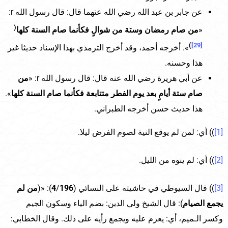
عن جابر بن عبد الله رضي الله عنهما قال: قال رسول الله r:
(
«
من صام رمضان وستة من شوالٍ فكأنما صام السنة كلها
)
[29]
». أخرجه أحمد، وقد أخرج الترمذي بهذا الإسناد حديثا غير
هذا وحسنه.
عن أبي هريرة رضي الله عنه قال: قال رسول الله r: «
من
صام ستة أيامٍ بعد يوم الفطر متتابعة فكأنما صام السنة كلها
».
هذا حديث حسن أخرجه الطبراني.
[1]
)) أي: لمن لم يوقع النية لصوم الفرض ليلا.
[2]
)) أي: لم ينوه من الليل.
[3]
)) قال السيوطي في حاشيته على النسائي (
196
/
4
): «(
من لم
يجمع الصيام
): قال الشيخ ولي الدين: بضم الياء وسكون الجيم
وكسر الـميم، أي: يعزم عليه ويجمع رأيه على ذلك. وقال الخطابي: