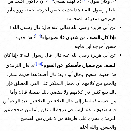
»، وكان يقول
: يا لهف نفسي
أن لا أكون أكلت من
طعام رسول الله r. هذا حديث حسن أخرجه أحمد، ورواه أبو
نعيم في «معرفة الصحابة».
عن أبي هريرة رضي الله تعالى عنه قال: قال رسول الله r:
)
[12]
(
«
إذا كان النصف من شعبان فلا تصوموا
»
هذا حديث
حسن أخرجه ابن ماجه.
عن أبي هريرة رضي الله عنه قال: قال رسول الله r: «
إذا كان
)
[13]
(
النصف من شعبان فأمسكوا عن الصوم
». قال الترمذي:
هذا حديث صحيح. وقال أبو داود: قال أحمد: هذا حديث منكر.
والجمع بين كلامهم أن يحمل الـمنكر على الفرد المطلق فإن
ذلك يقع كثيرا في كلامهم ولا يقتضي ذلك ضعفا، قال: وأما
من حسنه فبالنظر إلى حال العلاء عن العلاء بن عبد الرحمـٰـن
فإنه صدوق، لكنه ليس في درجة الـمتقن وأما من صححه غير
الترمذي فجرى على طريقة من لا يفرق بين الصحيح
والحسن. والله أعلم.