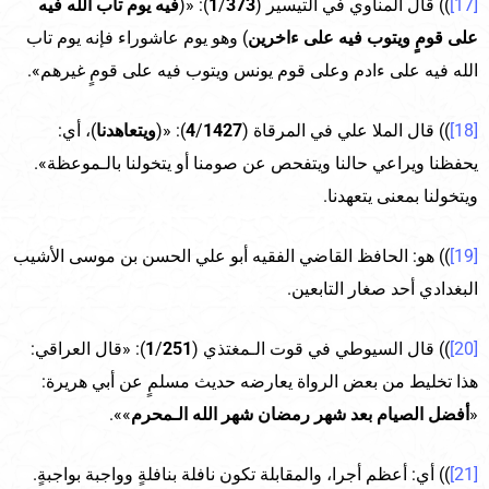
[17]
)) قال المناوي في التيسير (
373
/
1
): «(
فيه يوم تاب الله فيه
على قومٍ ويتوب فيه على ءاخرين
) وهو يوم عاشوراء فإنه يوم تاب
الله فيه على ءادم وعلى قوم يونس ويتوب فيه على قومٍ غيرهم».
[18]
)) قال الملا علي في المرقاة (
1427
/
4
): «(
ويتعاهدنا
)، أي:
يحفظنا ويراعي حالنا ويتفحص عن صومنا أو يتخولنا بالـموعظة».
ويتخولنا بمعنى يتعهدنا.
[19]
)) هو: الحافظ القاضي الفقيه أبو علي الحسن بن موسى الأشيب
البغدادي أحد صغار التابعين.
[20]
)) قال السيوطي في قوت الـمغتذي (
251
/
1
): «قال العراقي:
هذا تخليط من بعض الرواة يعارضه حديث مسلمٍ عن أبي هريرة:
«
أفضل الصيام بعد شهر رمضان شهر الله الـمحرم
»».
[21]
)) أي: أعظم أجرا، والمقابلة تكون نافلة بنافلةٍ وواجبة بواجبةٍ.