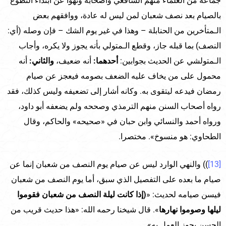
جماعة من العلماء منهم الشافعي وأصحابه ونهوا عن ابتداء التطوع
بالصيام بعد نصف شعبان لمن ليس له عادة، ووافقهم بعض
الـمتأخرين من الحنابلة – وهذا في غير يوم الشك – فإن وصله (أي:
النصف) بما قبله جاز، وقطع الـمتولي بأنه يجوز ولا يكره، وأجاب
الـمتولشي عن الحديث بجوابين:
أحدهما:
أنه ضعيف،
والثاني:
أنه
محمول على من يخاف عليه الضعف بصومه فيعجز عن صيام
رمضان فيدعه ليتقوى به. وكانه أشار إلى تضعيفه وليس كذلك، فقد
رواه أصحاب السنن منهم الترمذي وصححه ولم يضعفه أبو داود،
ورواه أحمد والنسائي وابن حبان في «صحيحه» والحاكم، وقال
الطحاوي: هو منسوخ». مختصرا.
[13]
)) والنهي الوارد ليس عن صيام يوم النصف من شعبان إنما عن
صيام ما بعده على التفصيل الذي سبق، أما يوم النصف من شعبان
فيسن صيامه لحديث: «
(إذا كانت ليلة النصف من شعبان فقوموا
ليلها وصوموا نهارها
». قال شيخنا رحمه الله: «هذا حديث قريب من
الحسن يجوز العمل به».