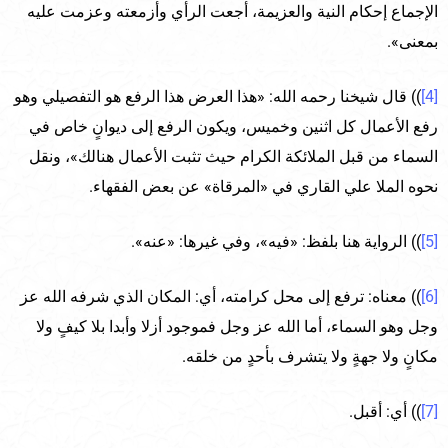
الإجماع إحكام النية والعزيمة، أجعت الرأي وأزمعته وعزمت عليه
بمعنى».
[4]
)) قال شيخنا رحمه الله: «هذا العرض هذا الرفع هو التفصيلي وهو
رفع الأعمال كل اثنين وخميس، ويكون الرفع إلى ديوانٍ خاص في
السماء من قبل الملائكة الكرام حيث تثبت الأعمال هنالك»، ونقل
نحوه الملا علي القاري في «المرقاة» عن بعض الفقهاء.
[5]
)) الرواية هنا بلفظ: «فيه»، وفي غيرها: «عنه».
[6]
)) معناه: ترفع إلى محل كرامته، أي: المكان الذي شرفه الله عز
وجل وهو السماء، أما الله عز وجل فموجود أزلا وأبدا بلا كيفٍ ولا
مكانٍ ولا جهةٍ ولا يتشرف بأحدٍ من خلقه.
[7]
)) أي: أقبل.