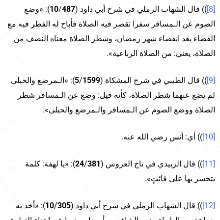
[8]
)) قال الشهاب الرملي في شرح أبي داود (
487
/
10
): «وضع
الصوم عن الـمسافر سفرا تقصر فيه الصلاة فأباح له الفطر فيه مع
القضاء بعد انقضاء شهر رمضان، وشطر الصلاة معناه النصف من
الصلاة، يعني: من الصلاة الرباعية».
[9]
)) قال الطيبي في شرح المشكاة (
1599
/
5
): «الـمرضع والحبلى
لم يضع عنهما شطر الصلاة، كأنه قيل: وضع عن الـمسافر شطر
الصلاة ووضع الصوم عن الـمسافر والـمرضع والحبلى».
[10]
)) أي: أنس رضي الله عنه.
[11]
)) قال الزبيدي في تاج العروس (
381
/
24
): «يا لهفة: كلمة
يتحسر بها على فائتٍ».
[12]
)) قال الشهاب الرملي في شرح أبي داود (
305
/
10
): «أخذ به