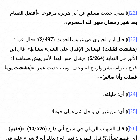
[22]
)) يعني: حديث مسلمٍ عن أبي هريرة مرفوعا: «
أفضل الصيام
بعد شهر رمضان شهر الله الـمحرم
».
[23]
)) قال ابن الجوزي في غريب الحديث (
497
/
2
): «قال عمر:
(
هششت فقبلت
) الهشاش الإقبال على الشيء بنشاطٍ». قال ابن
الأثير في النهاية (
264
/
5
): «يقال: هش لهذا الأمر يهش هشاشة إذا
فرح به واستبشر وارتاح له وخف، ومنه حديث عمر: «(
هششت يوما
فقبلت وأنا صائم
)»».
[24]
)) أي: حليلته.
[25]
)) أي: من غير أن يدخل شيء إلى جوفك.
[26]
)) قال الشهاب الرملي في شرح أبي داود (
526
/
10
): «(
ففيم
)،
أي: ففيم تسأل؟! قال الـمزني: فبين له r بذلك أنه لا شيء عليه في