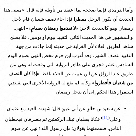
وأما الترمذي فإنما صححه لما اعتقد من تأويله فإنه قال: «معنى هذا
الحديث أن يكون الرجل مفطرا فإذا جاء نصف شعبان قام لأجل
رمضان وهو كالحديث الآخر: «
لا تقدموا رمضان بصيامٍ
»» انتهى.
والـمشهور في هذا الحديث الثاني التقييد بيوم أو يومين، فلا يصلح
شاهدا لطريق العلاء لأن الغرابة في حديثه إنما جاءت من جهة
التقييد بنصف الشهر، وقد أغرب ابن حزم فخص النهي بصوم اليوم
السادس عشر فجرى على ظاهر الرواية التي وقعت له وهي من
طريق عبد الرزاق عن ابن عيينة عن العلاء بلفظ: «
إذا كان النصف
من شعبان فأفطروا
» وكأنه لم تقع له الرواية الأخرى التي تقتضي
استمرار هذا الحكم إلى أن يدخل رمضان.
عن سعيد بن خالدٍ عن أبي عبيدٍ قال: شهدت العيد مع عثمان
)
[14]
(
وعلي
فكانا يصليان تينك الركعتين ثم ينصرفان فيخطبان
الناس، فسمعتهما يقولان: «إن رسول الله r نهى عن صوم