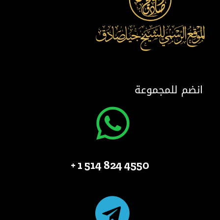
انضم للمجموعة
4550 824 514 1 +