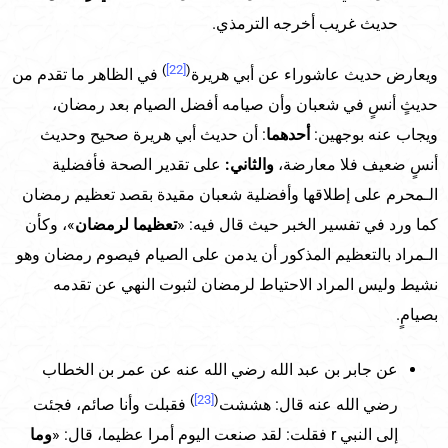
حديث غريب أخرجه الترمذي.
)
[22]
(
ويعارض حديث عاشوراء عن أبي هريرة
في الظاهر ما تقدم من
حديثٍ أنسٍ في شعبان وأن صيامه أفضل الصيام بعد رمضان،
ويجاب عنه بوجهين:
أحدهما
: أن حديث أبي هريرة صحيح وحديث
أنسٍ ضعيف فلا معارضة،
والثاني:
على تقدير الصحة فأفضلية
الـمحرم على إطلاقها وأفضلية شعبان مقيدة بقصد تعظيم رمضان
كما ورد في تفسير الخبر حيث قال فيه: «
تعظيما لرمضان
»، وكأن
الـمراد بالتعظيم المذكور أن يدمن على الصيام فيصوم رمضان وهو
نشيط وليس المراد الاحتياط لرمضان لثبوت النهي عن تقدمه
بصيامٍ.
عن جابر بن عبد الله رضي الله عنه عن عمر بن الخطاب
)
[23]
(
رضي الله عنه قال: هششت
فقبلت وأنا صائم، فجئت
إلى النبي r فقلت: لقد صنعت اليوم أمرا عظيما، قال: «
وما