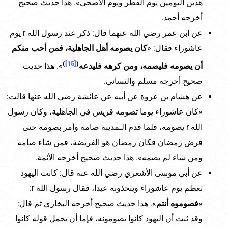
هذين اليومين يوم الفطر ويوم الأضحى». هذا حديث صحيح
أخرجه أحمد.
عن ابن عمر رضي الله عنهما قال: ذكر عند رسول الله r يوم
عاشوراء فقال: «
كان يصومه أهل الجاهلية، فمن أحب منكم
)
[15]
(
أن يصومه فليصمه، ومن كرهه فليدعه
». هذا حديث
صحيح أخرجه مسلم والنسائي.
عن هشام بن عروة عن أبيه عن عائشة رضي الله عنها قالت:
«كان عاشوراء يوما تصومه قريش في الجاهلية، وكان رسول
الله r يصومه، فلما قدم الـمدينة صامه وأمر بصومه حتى
فرض رمضان فكان رمضان هو الفريضة، فمن شاء صامه
ومن شاء لم يصمه». هذا حديث صحيح أخرجه الأئمة.
عن أبي موسى الأشعري رضي الله عنه قال: كانت اليهود
تعظم يوم عاشوراء ويتخذونه عيدا، فقال رسول الله r:
«
فصوموه أنتم
». هذا حديث صحيح أخرجه البخاري ثم قال:
وقد ثبت أن اليهود كانوا يصومونه، فإما أن يحمل قوله كانوا