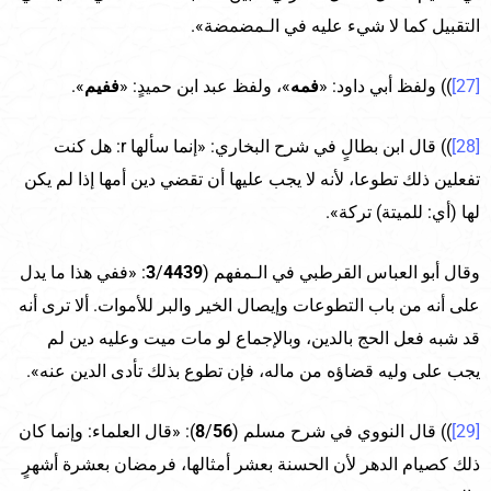
التقبيل كما لا شيء عليه في الـمضمضة».
[27]
)) ولفظ أبي داود: «
فمه
»، ولفظ عبد ابن حميدٍ: «
ففيم
».
[28]
)) قال ابن بطالٍ في شرح البخاري: «إنما سألها r: هل كنت
تفعلين ذلك تطوعا، لأنه لا يجب عليها أن تقضي دين أمها إذا لم يكن
لها (أي: للميتة) تركة».
وقال أبو العباس القرطبي في الـمفهم (
4439
/
3
: «ففي هذا ما يدل
على أنه من باب التطوعات وإيصال الخير والبر للأموات. ألا ترى أنه
قد شبه فعل الحج بالدين، وبالإجماع لو مات ميت وعليه دين لم
يجب على وليه قضاؤه من ماله، فإن تطوع بذلك تأدى الدين عنه».
[29]
)) قال النووي في شرح مسلم (
56
/
8
): «قال العلماء: وإنما كان
ذلك كصيام الدهر لأن الحسنة بعشر أمثالها، فرمضان بعشرة أشهرٍ