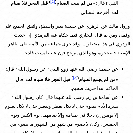
)
[2]
(
النبي r قال: «
من لم يبيت الصيام
قبل الفجر فلا صيام
له
». أخرجه النسائي.
ورواه مالك عن الزهري عن حفصة بغير واسطةٍ، واتفق الجميع على
وقفه، ومن ثم قال البخاري فيما حكاه عنه الترمذي: إن حديث
الزهري في هذا مضطرب. وقد جرى جماعة من الأئمة على ظاهر
الإسناد فصححوه، وهو الذي يترجح فإن علته ليست قادحة.
عن حفصة رضي الله عنها زوج النبي r عن رسول الله r قال:
)
[3]
(
«
من لم يجمع الصيام
قبل الفجر فلا صيام له
». قال
الحاكم: هذا حديث صحيح.
عن أسامة بن زيدٍ رضي الله عنهما قال: كان رسول الله r
يسرد الأيام يصوم حتى لا يكاد يفطر ويفطر حتى لا يكاد يصوم
إلا يومين إن دخلا في صيامه وإلا صامهما، يوم الاثنين ويوم
الخميس، وكان لا يصوم من شهرٍ من الشهور ما يصوم من
شعبان، فقلت: يا رسول الله، إنك تصوم حتى لا تكاد تفطر