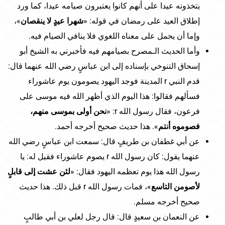
يتخذونه عيدا على أنهم كانوا يعتبرون صيامه عيدا، كما ورد
إطلاق العيد على رمضان في قوله: «
شهرا عيدٍ لا ينقصان
»،
وإما أن يحمل على معناه اللغوي فلا ينافي الصيام فيه.
وأما الحديث الـمصرح بصيامهم فيه فأخبرني به الشيخ أبو
إسحاق التنوخي بإسناده إلى ابن عباسٍ رضي الله عنهما قال:
قدم النبي r المدينة فوجد اليهود يصومون يوم عاشوراء
فسألهم فقالوا: هذا اليوم الذي أظهر الله فيه موسى على
فرعون، فقال رسول الله r: «
نحن أولى بموسى منهم،
فصوموه أنتم
». هذا حديث صحيح أخرجه أحمد.
عن أبي غطفان بن طريفٍ قال: سمعت ابن عباسٍ رضي الله
عنهما يقول: كان رسول الله r يصوم عاشوراء فقيل له: يا
رسول الله هذا يوم تعظمه اليهود فقال: «
لئن عشت إلى قابلٍ
لأصومن التاسع
»، فمات رسول الله r قبل ذلك. هذا حديث
صحيح أخرجه مسلم.
عن النعمان بن سعيدٍ قال: قال رجل لعلي بن أبي طالبٍ