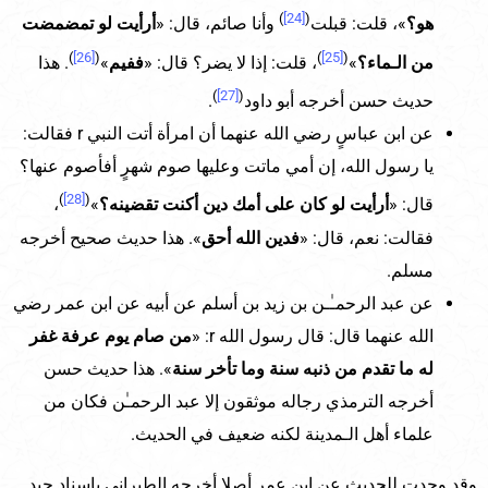
)
[24]
(
هو؟
»، قلت: قبلت
وأنا صائم، قال: «
أرأيت لو تمضمضت
)
[26]
(
)
[25]
(
من الـماء؟
»
، قلت: إذا لا يضر؟ قال: «
ففيم
»
. هذا
)
[27]
(
حديث حسن أخرجه أبو داود
.
عن ابن عباسٍ رضي الله عنهما أن امرأة أتت النبي r فقالت:
يا رسول الله، إن أمي ماتت وعليها صوم شهرٍ أفأصوم عنها؟
)
[28]
(
قال: «
أرأيت لو كان على أمك دين أكنت تقضينه؟
»
،
فقالت: نعم، قال: «
فدين الله أحق
». هذا حديث صحيح أخرجه
مسلم.
عن عبد الرحمـٰـن بن زيد بن أسلم عن أبيه عن ابن عمر رضي
الله عنهما قال: قال رسول الله r: «
من صام يوم عرفة غفر
له ما تقدم من ذنبه سنة وما تأخر سنة
». هذا حديث حسن
أخرجه الترمذي رجاله موثقون إلا عبد الرحمـٰن فكان من
علماء أهل الـمدينة لكنه ضعيف في الحديث.
وقد وجدت للحديث عن ابن عمر أصلا أخرجه الطبراني بإسنادٍ جيدٍ