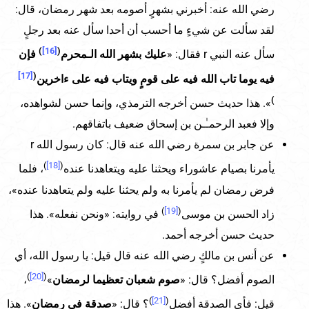
رضي الله عنه: أخبرني بشهرٍ أصومه بعد شهر رمضان، قال:
لقد سألت عن شيءٍ ما أحسب أن أحدا سأل عنه بعد رجلٍ
)
[16]
(
سأل عنه النبي r فقال: «
عليك بشهر الله الـمحرم
فإن
[17]
(
فيه يوما تاب الله فيه على قومٍ ويتاب فيه على ءاخرين
)
». هذا حديث حسن أخرجه الترمذي، وإنما حسن لشواهده،
وإلا فعبد الرحمـٰـن بن إسحاق ضعيف باتفاقهم.
عن جابر بن سمرة رضي الله عنه قال: كان رسول الله r
)
[18]
(
يأمرنا بصيام عاشوراء ويحثنا عليه ويتعاهدنا عنده
، فلما
فرض رمضان لم يأمرنا به ولم يحثنا عليه ولم يتعاهدنا عنده»،
)
[19]
(
زاد الحسن بن موسى
في روايته: «ونحن نفعله». هذا
حديث حسن أخرجه أحمد.
عن أنس بن مالكٍ رضي الله عنه قال قيل: يا رسول الله، أي
)
[20]
(
الصوم أفضل؟ قال: «
صوم شعبان تعظيما لرمضان
»
،
)
[21]
(
قيل: فأي الصدقة أفضل
؟ قال: «
صدقة في رمضان
». هذا