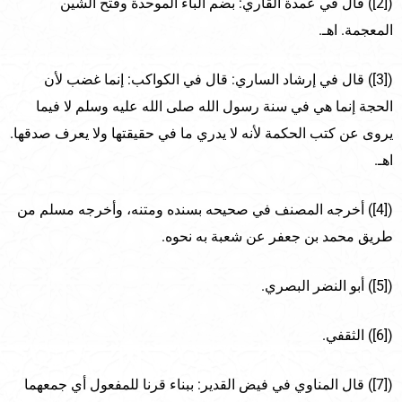
([2]) قال في عمدة القاري: بضم الباء الموحدة وفتح الشين
المعجمة. اهـ.
([3]) قال في إرشاد الساري: قال في الكواكب: إنما غضب لأن
الحجة إنما هي في سنة رسول الله صلى الله عليه وسلم لا فيما
يروى عن كتب الحكمة لأنه لا يدري ما في حقيقتها ولا يعرف صدقها.
اهـ.
([4]) أخرجه المصنف في صحيحه بسنده ومتنه، وأخرجه مسلم من
طريق محمد بن جعفر عن شعبة به نحوه.
([5]) أبو النضر البصري.
([6]) الثقفي.
([7]) قال المناوي في فيض القدير: ببناء قرنا للمفعول أي جمعهما