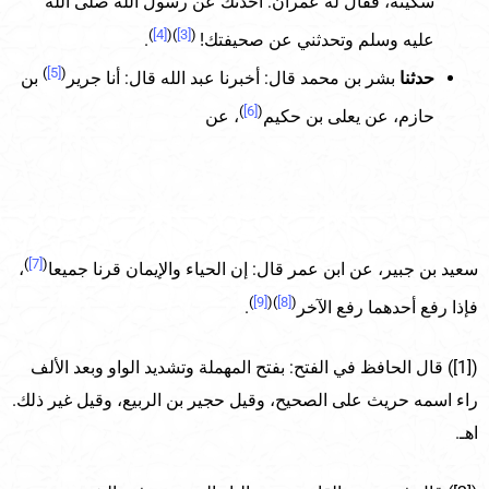
سكينة، فقال له عمران: أحدثك عن رسول الله صلى الله
)
[4]
)(
[3]
(
عليه وسلم وتحدثني عن صحيفتك!
.
)
[5]
(
حدثنا
بشر بن محمد قال: أخبرنا عبد الله قال: أنا جرير
بن
)
[6]
(
حازم، عن يعلى بن حكيم
، عن
)
[7]
(
سعيد بن جبير، عن ابن عمر قال: إن الحياء والإيمان قرنا جميعا
،
)
[9]
)(
[8]
(
فإذا رفع أحدهما رفع الآخر
.
([1]) قال الحافظ في الفتح: بفتح المهملة وتشديد الواو وبعد الألف
راء اسمه حريث على الصحيح، وقيل حجير بن الربيع، وقيل غير ذلك.
اهـ.