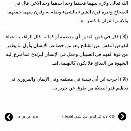
الله تعالى ولازم بينهما فحيثما وجد أحدهما وجد الآخر، قال في
الصحاح وغيره قرن الشيء بالشيء وصله به وقرن بينهما جمعهما
والاسم القران بالكسر. اهـ.
([8]) قال في فض القدير: أي معظمه أو كماله، قال الراغب: الحياء
انقباض النفس عن القبائح وهو من خصائص الإنسان وأول ما يظهر
من قوة الفهم في الصبيان وجعل في الإنسان ليرتدع عما تنزع إليه
الشهوة من القبائح فلا يكون كالبهيمة. اهـ.
([9]) أخرجه ابن أبي شيبة في مصنفه وفي الإيمان والمروزي في
تعظيم قدر الصلاة من طرق عن جرير به.
636- باب شر الناس من يتقى لشره( )
638- باب الجفاء