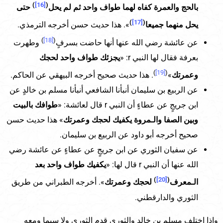
)
[16]
(
بالحج والعمرة كفاه لهما طواف واحد ثم لم يحل
حتى
)
[17]
(
يحل منهما جميعا
». هذا حديث حسن أخرجه الترمذي.
)
[18]
(
عن عائشة رضي الله عنها أنها حاضت بسرفٍ
وطهرت
بعرفة فقال لها النبي r: «
يجزئك طواف واحد لحجك
)
[19]
(
وعمرتك
»
. هذا حديث صحيح أخرجه البيهقي عن الحاكم.
عن الربيع بن سليمان أنبأنا الشافعي أنبأنا مسلم بن خالدٍ عن
ابن جريجٍ عن عطاءٍ أن النبي r قال لعائشة: «
طوافك بالبيت
وبين الصفا والـمروة يكفيك لحجك وعمرتك
» هذا حديث حسن
صحيح أخرجه أبو داود عن الربيع بن سليمان.
عن سفيان الثوري عن ابن جريجٍ عن عطاءٍ عن عائشة رضي
الله عنها أن النبي r قال لها: «
يكفيك طواف واحد بعد
)
[20]
(
الـمعرف
لحجك وعمرتك
». أخرجه الطبراني من طريق
الثوري والدارقطني.
وإذا اختلف مسلم بن خالدٍ والثوري قدم الثوري ولا سيما ومعه