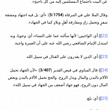
عن البيت باجتماع الـمسلمين إليه من كل ناحيةٍ».
وقال الملا علي في المرقاة (
1754
/
5
): «أي: بل فيه اجتهاد ومشقة
سفرٍ وتحمل زادٍ ومفارقة أهلٍ وبلادٍ كما في الجهاد».
[22]
)) أي: الواجبين؛ لأنها سألته عما على النساء، أي: وجوبا، وبه
استدل الإمام الشافعي رضي الله عنه على أن العمرة واجبة.
[23]
)) أي: الذين لا يقدرون على القتال في سبيل الله.
[24]
)) قال المناوي في فيض القدير (
407
/
3
): «لأن الجهاد تحمل
الآلام بالبدن والمال وبذل الروح، والحج تحمل الآلام بالبدن وبعض
المال دون الروح، فهو جهاد أضعف من الجهاد في سبيل الله».
[25]
)) أي: بلغ.