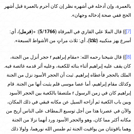
بالعمرة، وإن أدخله في أشهره نظر إن كان أحرم بالعمرة قبل أشهر
الحج ففي صحة إدخاله وجهان».
[7]
)) قال الملا علي القاري في المرقاة (
1766
/
5
): «(
فرمل
)، أي:
أسرع يهز منكبيه (
ثلاثا
)، أي: ثلاث مراتٍ من الأشواط السبعة».
[8]
)) قال شيخنا رحمه الله: «مقام إبراهيم r حجر أنزل من الجنة،
كان يقف عليه إبراهيم أثناء بنائه للكعبة، وعليه أثر قدمه غائصة فيه.
الملك بالحجر فأعطاه إبراهيم. ثبت أن الحجر الأسود نزل من الجنة
وكذلك مقام إبراهيم، أما عصا موسى فلم يثبت أنها من الجنة. قام
إبراهيم كان في زمن الرسول r ملتصقا بالكعبة بين الحجر الأسود
وبين باب الكعبة ثم أزاحه السيل عن مكانه فبقي في ذلك المكان،
والآن في عصرنا هذا من أجل توسيع الـمطاف على الناس أزيح من
مكانه أكثر مما كان، وهو والحجر الأسود ورد أنهما نزلا من الجنة
وهما ياقوتتان من يواقيت الجنة ثم طمس الله نورهما، ولولا ذلك