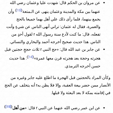
عن مروان بن الحكم قال: شهدت عليا وعثمان رضي الله
)
[13]
(
عنهما بين مكة والمدينة وعثمان ينهى عن الـمتعة
وأن
يجمع بينهما، فلما رأى ذلك علي أهل بهما جميعا بالحج
والعمرة، فقال له عثمان: تراني أنهى الناس عن شيءٍ وأنت
تفعله، قال: ما كنت لأدع سنة رسول الله r لقول أحدٍ من
الناس. هذا حديث صحيح أخرجه أحمد والبخاري والنسائي.
عن جابر بن عبد الله قال: «حج النبي r ثلاث حججٍ حجتين قبل
)
[14]
(
هجرته وحجة بعد هجرته قرن معها عمرة»
. هذا حديث
حسن أخرجه الترمذي.
وكأن المراد بالحجتين قبل الهجرة ما اطلع عليه جابر وغيره من
الأنصار ممن حضر بيعة العقبة، وإلا فلا يظن بهr أنه يتخلف عن الحج
في إقامته بمكة لا بعد البعثة ولا قبلها.
)
[15]
(
عن ابن عمر رضي الله عنهما عن النبي r قال: «
من أهل