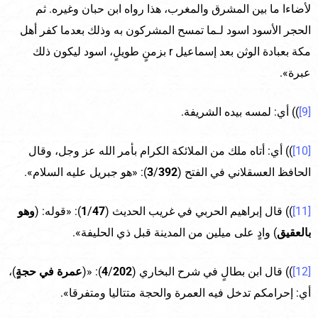
لأضاءا ما بين المشرق والمغرب، هذا رواه ابن حبان وغيره. ثم
الحجر الأسود اسود لـما تمسح المشركون به وذلك بعدما كفر أهل
مكة بعبادة الوثن بعد إسماعيل r بزمنٍ طويلٍ، اسود ليكون ذلك
عبرة».
[9]
)) أي: لمسه بيده الشريفة.
[10]
)) أي: أتاه ملك من الملائكة الكرام بأمر الله عز وجل، وقال
الحافظ العسقلاني في الفتح (
392
/
3
): «هو جبريل عليه السلام».
[11]
)) قال إبراهيم الحربي في غريب الحديث (
47
/
1
): «قوله: (
وهو
بالعقيق
) وادٍ على ميلين من المدينة قبل ذي الحليفة».
[12]
)) قال ابن بطالٍ في شرح البخاري (
202
/
4
): «(
عمرة في حجةٍ
)،
أي: إحرامكم تدخل فيه العمرة والحجة متتاليا ومتفرقا».