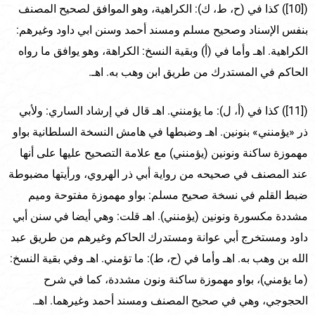
([10]) كذا في (ح، ط، ك): الكراهية، وهو الموافق لصحيح المصنف
بنفس الإسناد وصحيح مسلم ومسند أحمد وسنن ابي داود وغيرهم:
الكراهية. اهـ وأما في (أ) وبقية النسخ: الكراهة، وهو يوافق ما رواه
الحاكم في المستدرك من طريق ابن وهب به. اهـ.
([11]) كذا في (أ، ل): ما يؤمنني. اهـ قال في إرشاد الساري: ولأبي
ذر «يؤمنني» بنونين. اهـ وضبطها في هامش النسخة السلطانية بواو
مهموزة ساكنة ونونين (يؤمنني) مع علامة التصحيح عليها على أنها
عند المصنف في صحيحه من رواية أبي ذر الهروي، ورأيتها مضبوطة
ضبط القلم في نسخة صحيح مسلم: بواو مهموزة مفتوحة وميم
مشددة مكسورة ونونين (يؤمنني). اهـ قلت: وهي أيضا في سنن أبي
داود ومستخرج أبي عوانة ومستدرك الحاكم وغيرهم من طريق عبد
الله بن وهب به. اهـ وأما في (ح، ط): ما تؤمني. اهـ وفي بقية النسخ:
(ما يؤمني)، بواو مهموزة ساكنة ونون مشددة، كما في شرح
الحجوجي، وهي في صحيح المصنف ومسند أحمد وغيرهما. اهـ.