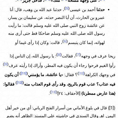
، على وجهه مسحة
ملك»
، فدخل جرير
.
)
[5]
(
حدثنا
أحمد بن عيسى
، حدثنا عبد الله بن وهب، قال: أنا
عمرو بن الحارث، أن أبا النضر حدثه، عن سليمان بن يسار،
عن عائشة زوج النبي صلى الله عليه وسلم قالت: ما رأيت
رسول الله صلى الله عليه وسلم ضاحكا قط حتى أرى منه
)
[6]
(
لهواته، إنما كان يتبسم
، قالت: وكان إذا رأى غيما أو
)
[8]
(
)
[7]
(
ريحا عرف في وجهه
، فقالت
: يا رسول الله، إن الناس إذا
)
[9]
(
رأوا الغيم فرحوا رجاء أن يكون فيه المطر، وأراك إذا رأيته عرف
)
[11]
(
)
[10]
(
في وجهك الكراهة
؟ فقال: «
يا عائشة، ما يؤمنني
أن يكون
)
[12]
(
فيه عذاب؟ عذب قوم بالريح، وقد رأى قوم العذاب منه
فقالوا:
)
[13]
(
{هذا عارض ممطرنا}
[الأحقاف: ٢٤]
.
([1]) قال في بلوغ الأماني من أسرار الفتح الرباني: أي من خير أهل
اليمن. اهـ وقال السندي في حاشيته على المسند: الظاهر أنه بضم