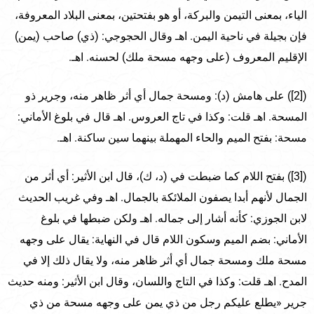
الياء، بمعنى التيمن والبركة، أو هو بفتحتين، بمعنى البلاد المعروفة،
فإن بجيلة في ناحية اليمن. اهـ وقال الحجوجي: (ذي) صاحب (يمن)
الإقليم المعروف (على وجهه مسحة ملك) لحسنه. اهـ.
([2]) على هامش (د): ومسحة جمال أي أثر ظاهر منه، وجرير ذو
المسحة. اهـ قلت: وكذا في تاج العروس. اهـ قال في بلوغ الأماني:
مسحة: بفتح الميم والحاء المهملة بينهما سين ساكنة. اهـ.
([3]) بفتح اللام كما ضبطت في (د، ك)، قال ابن الأثير: أي أثر من
الجمال لأنهم أبدا يصفون الملائكة بالجمال. اهـ وفي غريب الحديث
لابن الجوزي: كأنه أشار إلى جماله. اهـ ولكن ضبطها في بلوغ
الأماني: بضم الميم وسكون اللام قال في النهاية: يقال على وجهه
مسحة ملك ومسحة جمال أي أثر ظاهر منه، ولا يقال ذلك إلا في
المدح. اهـ قلت: وكذا في التاج واللسان، وقال ابن الأثير: ومنه حديث
جرير «يطلع عليكم رجل من ذي يمن على وجهه مسحة من ذي