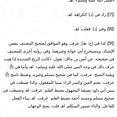
«صلى الله عليه وسلم». اهـ.
([7]) زاد في (د): الكراهة. اهـ.
([8]) وفي (د): فقلت: اهـ.
([9]) كذا في (ح، ط): عرف، وهو الموافق لصحيح المصنف بنفس
الإسناد، ومستخرج أبي عوانة وغيرهما. وفي رواية أخرى للمصنف
في صحيحه: عن أنس بن مالك، يقول: «كانت الريح الشديدة إذا هبت
عرف ذلك في وجه النبي صلى الله عليه وسلم». اهـ وأما في (أ)
وبقية النسخ: عرفت، كما في صحيح مسلم وغيره، وضبط ناسخ (أ):
عرفت، بضم العين وكسر الراء مبنيا للمفعول. وكذا ضبطت في
سنن أبي داود بصيغة المجهول بضبط القلم: عرفت. اهـ وضبطت في
صحيح مسلم ومسند أحمد بضبط القلم: عرفت. اهـ ببناء الفعل
للفاعل، والتاء ضمير المتكلم. اهـ قلت: يصح الوجهان.