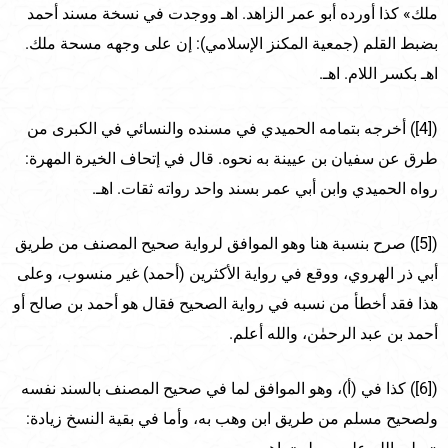
ملك» كذا أورده أبو عمر الزاهد. اهـ ووجدت في نسخة مسند أحمد
بضبط القلم (جمعية المكنز الإسلامي): إن على وجهه مسحة ملك.
اهـ بكسر اللام. اهـ.
([4]) أخرجه بتمامه الحميدي في مسنده والنسائي في الكبرى من
طرق عن سفيان بن عيينة به نحوه. قال في إتحاف الخيرة المهرة:
رواه الحميدي وابن أبي عمر بسند واحد رواته ثقات. اهـ.
([5]) صرح بنسبة هنا وهو الموافق لرواية صحيح المصنف من طريق
أبي ذر الهروي، ووقع في رواية الأكثرين (أحمد) غير منسوب، وعلى
هذا فقد أخطأ من نسبه في رواية الصحيح فقال هو أحمد بن صالح أو
أحمد بن عبد الرحمٰن، والله أعلم.
([6]) كذا في (أ)، وهو الموافق لما في صحيح المصنف بالسند نفسه
ولصحيح مسلم من طريق ابن وهب به، وأما في بقية النسخ زيادة: