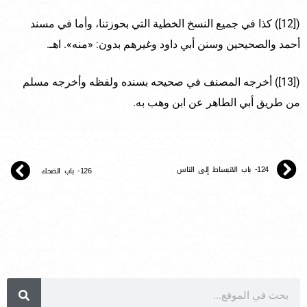
([12]) كذا في جميع النسخ الخطية التي بحوزتنا، وأما في مسند
أحمد والصحيحين وسنن أبي داود وغيرهم بدون: «منه». اهـ.
([13]) أخرجه المصنف في صحيحه بسنده ولفظه وأخرجه مسلم
من طريق أبي الطاهر عن ابن وهب به.
124- باب الانبساط إلى الناس
126- باب الضحك