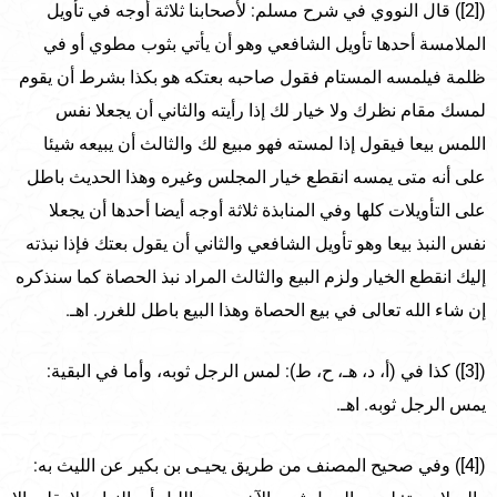
([2]) قال النووي في شرح مسلم: لأصحابنا ثلاثة أوجه في تأويل
الملامسة أحدها تأويل الشافعي وهو أن يأتي بثوب مطوي أو في
ظلمة فيلمسه المستام فقول صاحبه بعتكه هو بكذا بشرط أن يقوم
لمسك مقام نظرك ولا خيار لك إذا رأيته والثاني أن يجعلا نفس
اللمس بيعا فيقول إذا لمسته فهو مبيع لك والثالث أن يبيعه شيئا
على أنه متى يمسه انقطع خيار المجلس وغيره وهذا الحديث باطل
على التأويلات كلها وفي المنابذة ثلاثة أوجه أيضا أحدها أن يجعلا
نفس النبذ بيعا وهو تأويل الشافعي والثاني أن يقول بعتك فإذا نبذته
إليك انقطع الخيار ولزم البيع والثالث المراد نبذ الحصاة كما سنذكره
إن شاء الله تعالى في بيع الحصاة وهذا البيع باطل للغرر. اهـ.
([3]) كذا في (أ، د، هـ، ح، ط): لمس الرجل ثوبه، وأما في البقية:
يمس الرجل ثوبه. اهـ.
([4]) وفي صحيح المصنف من طريق يحيـى بن بكير عن الليث به: