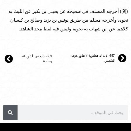
([9]) أخرجه المصنف في صحيحه عن يحيـى بن بكير عن الليث به
نحوه، وأخرجه مسلم من طريق يونس بن يزيد وصالح بن كيسان
كلاهما عن ابن شهاب به نحوه، وليس فيه لفظ محد الشاهد.
557- باب لا يجلس( ) على حرف
559- باب من ألقي له
الشمس
وسادة