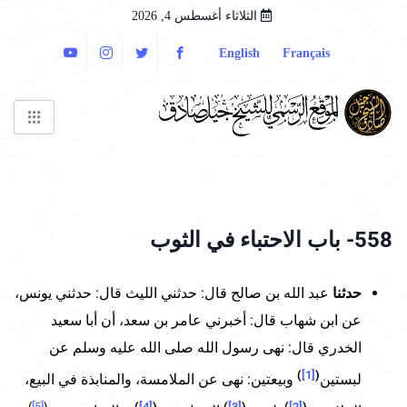
الثلاثاء أغسطس 4, 2026
English
Français
558- باب الاحتباء في الثوب
حدثنا
عبد الله بن صالح قال: حدثني الليث قال: حدثني يونس،
عن ابن شهاب قال: أخبرني عامر بن سعد، أن أبا سعيد
الخدري قال: نهى رسول الله صلى الله عليه وسلم عن
)
[1]
(
لبستين
وبيعتين: نهى عن الملامسة، والمنابذة في البيع،
)
[5]
(
)
[4]
(
)
[3]
(
)
[2]
(