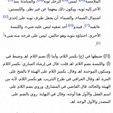
الملامسة
: لمس
الرجل ثوبه
، والمنابذة: ينبذ
الآخر إليه ثوبه، ويكون ذلك بيعهما عن غير نظر، واللبستين:
)
[6]
(
اشتمال الصماء، والصماء: أن يجعل طرف ثوبه على إحدى
)
[8]
(
)
[7]
(
عاتقيه
، فيبدو
أحد شقيه ليس عليه شيء، واللبسة
(
الأخرى: احتباؤه بثوبه وهو جالس، ليس على فرجه منه شيء
)
[9]
.
([1]) ضبطها في (ج) بكسر اللام، وأما (أ) بضم اللام. اهـ وضبط في
(أ): واللبسة بضم اللام. اهـ قلت: قال في إرشاد الساري: بكسر اللام
وسكون الموحدة. اهـ وقال: بكسر اللام على الهيئة لا بالفتح على
المرة. اهـ وقال العراقي في طرح التثريب: هو بكسر اللام، لأنه من
الهيئة والحالة، قال القاضي في المشارق: وروي بضم اللام على
اسم الفعل والأول هنا أوجه، وقال في النهاية: روي بالضم على
المصدر والأول الوجه. اهـ.