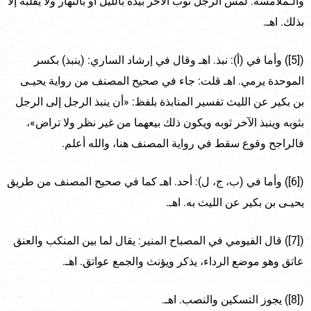
والـملامسة: لمس الرجل ثوب الآخر بيده بالليل أو بالنهار ولا يقلبه إلا
بذلك. اهـ.
([5]) وأما في (أ): نبذ. اهـ وقال في إرشاد الساري: (ينبذ) بكسر
الموحدة يرمي. اهـ قلت: جاء في صحيح المصنف من رواية يحيـى
بن بكير عن الليث تفسير المنابذة بلفظ: «أن ينبذ الرجل إلى الرجل
بثوبه وينبذ الآخر ثوبه ويكون ذلك بيعهما من غير نظر ولا تراض»،
فالراجح وقوع سقط في رواية المصنف هنا، والله أعلم.
([6]) وأما في (ب، ج، ل): أحد. اهـ كما في صحيح المصنف من طريق
يحيـى بن بكير عن الليث به. اهـ.
([7]) قال الفيومي في المصباح المنير: يقال لما بين المنكب والعنق
عاتق وهو موضع الرداء، يذكر ويؤنث والجمع عواتق. اهـ.
([8]) يجوز التسكين والنصب. اهـ.