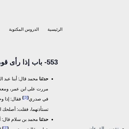
الرئيسية
الدروس المكتوبة
ا
553- باب إذا رأى قوما يتناجون فلا يدخل
حدثنا
محمد قال: أبنا عبد ا
مررت على ابن عمر، ومعه
)
[3]
(
في صدري
فقال: إذا وج
تستأذنهما، فقلت: أصلحك ال
حدثنا
محمد بن سلام قال: أنا
تفسير القرءان
)
[7]
(