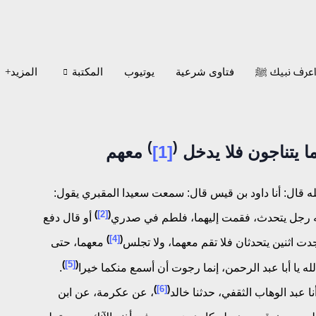
عرف نبيك ﷺ
فتاوى شرعية
يوتيوب
المكتبة
المزيد+
)
(
[1]
معهم
لله قال: أنا داود بن قيس قال: سمعت سعيدا المقبري يقول:
)
[2]
(
 رجل يتحدث، فقمت إليهما، فلطم في صدري
أو قال دفع
)
[4]
(
دت اثنين يتحدثان فلا تقم معهما، ولا تجلس
معهما، حتى
)
[5]
(
له يا أبا عبد الرحمن، إنما رجوت أن أسمع منكما خيرا
.
)
[6]
(
 عبد الوهاب الثقفي، حدثنا خالد
، عن عكرمة، عن ابن