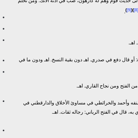
لى حديث قوم وهم له كارهون، صب في أذنه الآنك. ومن تحلم
)
[9]
)(
[8
.
يادة: أو قال دفع في صدري. اهـ دون بقية النسخ. اهـ ودون ما في
مصنفه وأحمد والخرائطي في مساوئ الأخلاق والدارقطني في
، قال في الفتح الرباني: رجاله ثقات. اهـ.