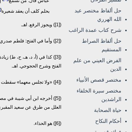
عباس قال: من تسمع
إ
]
(
حل ألفاظ مختصر عبد
بحلم كلف أن يعقد شعيرة
الله الهرري
([1]) ويجوز الرفع. اهـ.
شرح كتاب عمدة الراغب
حل ألفاظ الصراط
([2]) وأما في الفتح: فلطم صدري. اهـ.
المستقيم
([3]) كذا في (أ، د، هـ، ح، ط) ز
الفرض العيني من علم
الفتح وشرح الحجوجي. اهـ.
الدين
مختصر قصص الأنبياء
([4]) «ولا تجلس معهما» سقطت من الفتح ومن نجاح القاري. اهـ.
مختصر سيرة الخلفاء
([5]) أخرجه ابن أبي شيبة في 
الراشدين
العلل من طرق عن سعيد المقبري به
حياة الصحابة
أحكام النكاح
([6]) هو الحذاء.
فوائد قصيرة