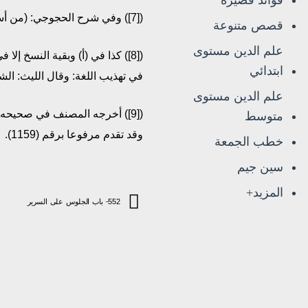
([7]) وفي شرح الحجوجي: (من أسمع) أي أصغى. اهـ.
قصص متنوعة
علم الدين مستوى
([8]) كذا في (أ) وبقية النسخ إل
ابتدائي
في تهذيب اللغة: وقال الليث: الش
علم الدين مستوى
([9]) أخرجه المصنف في صحيحه 
متوسط
وقد تقدم مرفوعا برقم (1159).
خطب الجمعة
سين جيم
المزيد+
552- باب الجلوس على السرير