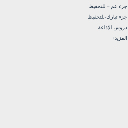
جزء عم – للتحفيظ
جزء تبارك-للتحفيظ
دروس الإذاعة
المزيد+