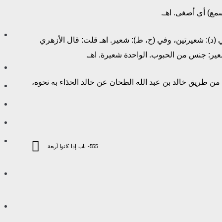
ا في (د): شعيرتين، وفي (ح، ط): شعير. اهـ قلت: قال الأزهري
عير: جنس من الحبوب. الواحدة شعيرة. اهـ.
من طريق خالد بن عبد الله الطحان عن خالد الحذاء به نحوه،
555- باب إذا كانوا أربعة