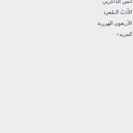
أنس الذاكرين
الأَدَبُ الـمُفرد
الأربعون الهررية
المزيد+