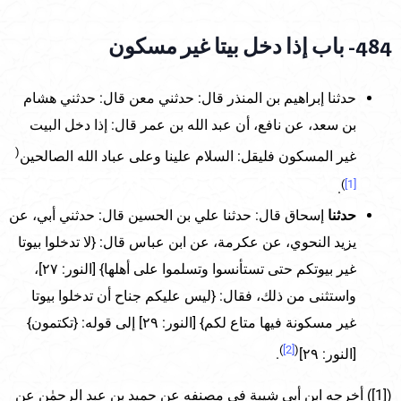
484- باب إذا دخل بيتا غير مسكون
حدثنا إبراهيم بن المنذر قال: حدثني معن قال: حدثني هشام
بن سعد، عن نافع، أن عبد الله بن عمر قال: إذا دخل البيت
(
غير المسكون فليقل: السلام علينا وعلى عباد الله الصالحين
)
[1]
.
حدثنا
إسحاق قال: حدثنا علي بن الحسين قال: حدثني أبي، عن
يزيد النحوي، عن عكرمة، عن ابن عباس قال: {لا تدخلوا بيوتا
غير بيوتكم حتى تستأنسوا وتسلموا على أهلها} [النور: ٢٧]،
واستثنى من ذلك، فقال: {ليس عليكم جناح أن تدخلوا بيوتا
غير مسكونة فيها متاع لكم} [النور: ٢٩] إلى قوله: {تكتمون}
)
[2]
(
[النور: ٢٩]
.
([1]) أخرجه ابن أبي شيبة في مصنفه عن حميد بن عبد الرحمٰن عن