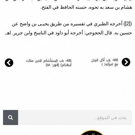
هشام بن سعد به نحوه، حسنه الحافظ في الفتح.
([2]) أخرجه الطبري في تفسيره من طريق يحيـى بن واضح عن
حسين به. قال الحجوجي: أخرجه أبو داود في الناسخ وابن جرير. اهـ.
483- باب أكل الرجل
485- باب {ليستأذنكم الذين ملكت
مع امرأته( )
أيمانكم} [النور: ٥٨]