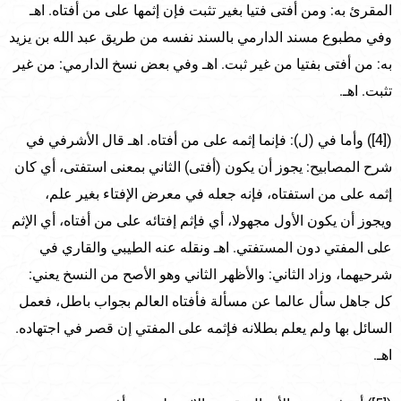
المقرئ به: ومن أفتى فتيا بغير تثبت فإن إثمها على من أفتاه. اهـ
وفي مطبوع مسند الدارمي بالسند نفسه من طريق عبد الله بن يزيد
به: من أفتى بفتيا من غير ثبت. اهـ وفي بعض نسخ الدارمي: من غير
تثبت. اهـ.
([4]) وأما في (ل): فإنما إثمه على من أفتاه. اهـ قال الأشرفي في
شرح المصابيح: يجوز أن يكون (أفتى) الثاني بمعنى استفتى، أي كان
إثمه على من استفتاه، فإنه جعله في معرض الإفتاء بغير علم،
ويجوز أن يكون الأول مجهولا، أي فإثم إفتائه على من أفتاه، أي الإثم
على المفتي دون المستفتي. اهـ ونقله عنه الطيبي والقاري في
شرحيهما، وزاد الثاني: والأظهر الثاني وهو الأصح من النسخ يعني:
كل جاهل سأل عالما عن مسألة فأفتاه العالم بجواب باطل، فعمل
السائل بها ولم يعلم بطلانه فإثمه على المفتي إن قصر في اجتهاده.
اهـ.