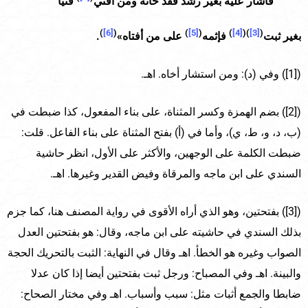
فأشار عليه بغير رشد فقد خانه
ومن أفتي
فتيا
)
[6]
(
)
[5]
(
)
[4]
)(
[3]
(
بغير ثبت
فإثمه
على من أفتاه»
.
([1]) وفي (د): ومن استشار أخاه. اهـ.
([2]) بضم الهمزة وكسر المثناة، على بناء المفعول، كذا ضبطت في
(ب، د، و، ط، ي)، وأما في (أ) بفتح المثناة على بناء الفاعل. قلت:
ضبطت الكلمة على الوجهين، والأكثر على الأول، انظر حاشية
السندي على ابن ماجه والمرقاة وفيض القدير وغيرها. اهـ.
([3]) بفتحتين، وهو الذي أراه الأقوى في رواية المصنف هنا، كما جزم
بذلك السندي في حاشيته على ابن ماجه، وقال: هو بفتحتين العدل
الصواب وغيره هو الخطأ. اهـ وقال في النهاية: الثبت بالتحريك الحجة
والبينة. اهـ وفي المصباح: ورجل ثبت بفتحتين أيضا إذا كان عدلا
ضابطا والجمع أثبات مثل: سبب وأسباب. اهـ وفي مختار الصحاح: