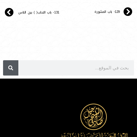
129- باب المشورة
131- باب التحاب( ) بين الناس