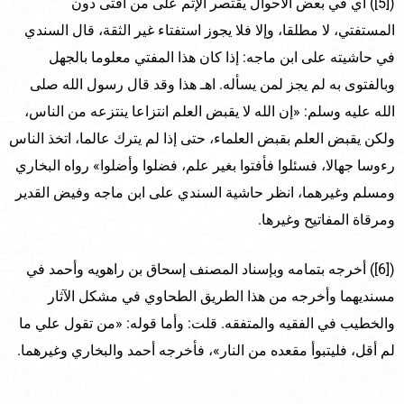
([5]) أي في بعض الأحوال يقتصر الإثم على من أفتى دون
المستفتي، لا مطلقا، وإلا فلا يجوز استفتاء غير الثقة، قال السندي
في حاشيته على ابن ماجه: إذا كان هذا المفتي معلوما بالجهل
وبالفتوى به لم يجز لمن يسأله. اهـ هذا وقد قال رسول الله صلى
الله عليه وسلم: «إن الله لا يقبض العلم انتزاعا ينتزعه من الناس،
ولكن يقبض العلم بقبض العلماء، حتى إذا لم يترك عالما، اتخذ الناس
رءوسا جهالا، فسئلوا فأفتوا بغير علم، فضلوا وأضلوا» رواه البخاري
ومسلم وغيرهما، انظر حاشية السندي على ابن ماجه وفيض القدير
ومرقاة المفاتيح وغيرها.
([6]) أخرجه بتمامه وبإسناد المصنف إسحاق بن راهويه وأحمد في
مسنديهما وأخرجه من هذا الطريق الطحاوي في مشكل الآثار
والخطيب في الفقيه والمتفقه. قلت: وأما قوله: «من تقول علي ما
لم أقل، فليتبوأ مقعده من النار»، فأخرجه أحمد والبخاري وغيرهما.