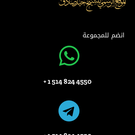
انضم للمجموعة
4550 824 514 1 +