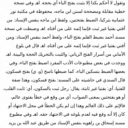
وتقول لا أحكم بكذا إلا بثبت بفتح الباء أي بحجة. اهـ وفي نسخة
خطية مقابلة ومصححة لسنن ابن ماجه، محفوظة في مكتبة نور
عثمانية بتركيا، الضبط بفتحتين، ولفظ ابن ماجه بنفس الإسناد: من
أفتي بفتيا غير ثبت فإنما إثمه على من أفتاه. اهـ وضبطت في نسخة
مسند أحمد بضبط القلم بفتح الباء، ولفظ أحمد بنفس الإسناد: ومن
أفتي بفتيا غير ثبت فإنما إثمه على من أفتاه. اهـ قال في بلوغ
الأماني من أسرار الفتح الرباني: والثبت بالتحريك الحجة والبينة. اهـ
ووجدت في بعض مطبوعات الأدب المفرد اضبط بفتح الباء، وفي
بعضها الضبط بتسكين الباء، كما ضبطها ناسخ (و، ي) بفتح فسكون،
قال السندي في حاشيته على المسند: بفتح فسكون، وهذا صفة
للفتيا، أي: بفتيا غير ثابتة، يقال: رجل ثبت بالسكون، أي: ثابت القلب،
أو هو بفتحتين بمعنى الصواب، أي من وقع في خطأ بفتوى عالم،
فالإثم على ذلك العالم وهذا إن لم يكن الخطأ في محل الاجتهاد أو
كان إلا أنه وقع فيه لعدم بلوغه في الاجتهاد حقه. اهـ وفي مطبوع
مسند إسحاق بن راهويه بنفس الإسناد من طريق عبد الله بن يزيد