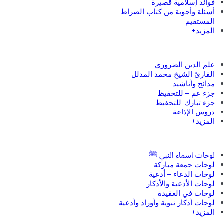
فوائد إسلامية قصيرة
أسئلة وأجوبة من كتاب الصراط
المستقيم
المزيد+
علم الدين الضروري
القارئ الشيخ محمد المدلل
مدائح وأناشيد
جزء عم – للتحفيظ
جزء تبارك-للتحفيظ
دروس الإذاعة
المزيد+
لوحات اسماء النبي ﷺ
لوحات جمعة مباركة
لوحات الدعاء – أدعية
لوحات الأدعية والأذكار
لوحات في العقيدة
لوحات أذكار نبوية وأوراد وأدعية
المزيد+