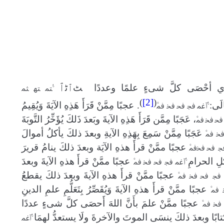
ﭐ
ي أحْصَى كلَّ شىءٍ علمًا وعددًا
ﭧﭐﭨ
ﳣ ﳤ ﳥ
)
[2]
(
لَى:
.
عجبًا مِمَّنْ قَرَأَ هَذِهِ الآيَةَ وَيُقِيمُ
ﱡﭐ
ﲽ
ﲾ
ﲿ
ﳀ
ﳁ
، عَجَبًا مِمَّن قَرَأَ هَذِهِ الآيةَ وبَعدَ ذَلكَ يُؤَخِّرُ التَّوبَةَ
ﲿ
ﳀ
ﳁ
عَجَبًا مِمَّنْ سَمِعَ بِهَذِهِ الآيةِ وبعدَ ذلكَ يأكلُ أموالَ
ﳀ
ﳁ
عجبًا ممَّنْ قرأَ هذهِ الآيَة وبعدَ ذلكَ ينامُ قريرَ
ﲿ
ﳀﳁ
لِ الحرامِ
عجبًا ممَّنْ قرأَ هذهِ الآيةَ وبعدَ
ﱡﭐ
ﲽ
ﲾ
ﲿ
ﳀ
ﳁ
عجبًا ممَّنْ قرأَ هذهِ الآيةَ وبعدَ ذلكَ يقطعُ
ﲾ
ﲿ
ﳀ
ﳁ
عجبًا ممَّنْ قرأَ هذهِ الآيةَ وَيُقَصِّرُ بِتَعَلُّمِ علمِ الدينِ
ﳁ
عجبًا ممَّنْ علمَ بأَنَّ اللهَ أَحصَى كلَّ شىءٍ عددًا
ﳀ
ﳁ
ًا وبعدَ ذلكَ ينسَى الموتَ والآخرةَ ولَا يستعدُّ لهمَا
ﱡﭐ
ﲽ