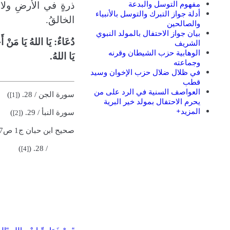
مفهوم التوسل والبدعة
ذرةٍ في الأرضِ ولا 
أدلة جواز التبرك والتوسل بالأنبياء
الخالقُ.
والصالحين
بيان جواز الاحتفال بالمولد النبوي
دُعَاءٌ: يَا اللهُ يَا مَنْ
الشريف
الوهابية حزب الشيطان وقرنه
يَا اللهُ.
وجماعته
في ظلال ضلال حزب الإخوان وسيد
قطب
العواصف السنية في الرد على من
سورة الجن / 28.
(
)
[1]
يحرم الاحتفال بمولد خير البرية
المزيد+
سورة النبأ / 29.
(
)
[2]
صحيح ابن حبان ج1 ص207.
)
(
/ 28.
[4]