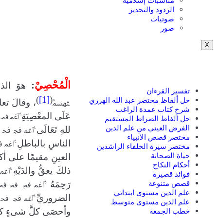
مناسبات إسلامية
الردود والتحذير
صوتيات
صور
X
الْمُحْصِيْ
:
هوَ الذ
تفسير القرءان
)
[1]
(
حل ألفاظ مختصر عبد الله الهرري
، وقالَ تعا
ﳦﳧ
شرح كتاب عمدة الراغب
عَلَى المعْصِيَةِ
ﱡﭐ
ﲽ
ﲾ
حل ألفاظ الصراط المستقيم
الفرض العيني من علم الدين
للهِ تَعَالَى
ﱡﭐ
ﲽ
ﲾ
ﲿ
مختصر قصص الأنبياء
الناسِ بالباطلِ
ﱡﭐ
ﲽ
ﲾ
مختصر سيرة الخلفاء الراشدين
حياة الصحابة
العينِ مقيمًا على أك
أحكام النكاح
ذلكَ يعقُّ والدَيْهِ
ﱡﭐ
ﲽ
فوائد قصيرة
قصص متنوعة
رَحِمَهُ
ﱡﭐ
ﲽ
ﲾ
ﲿ
ﳀ
علم الدين مستوى ابتدائي
الضروريِّ
ﱡﭐ
ﲽ
ﲾ
ﲿ
علم الدين مستوى متوسط
خطب الجمعة
وأحصَى كلَّ شىءٍ كتاب