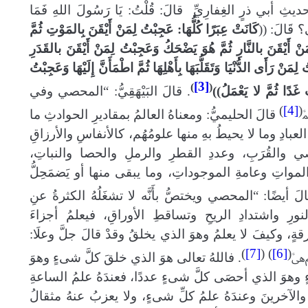
ثِ أبي ذرٍ الغِفارِيِّ قالَ: قُلْتُ: يَا رَسُولَ اللهِ فَمَا
 قَالَ: ((
كَانَتْ عِبَرًا كُلُّهَا: عَجِبْتُ لِمَنْ أَيْقَنَ بِالمَوْتِ ثُمَّ
نْ أَيْقَنَ بالنَّارِ ثُمَّ هُوَ يَضْحَكُ وَعَجِبْتُ لِمَنْ أَيْقَنَ بالقَدَرِ
مَنْ رَأَى الدُّنْيَا وَتَقَلُّبَهَا بِأَهْلِهَا ثُمَّ اطْمَأَنَّ إِلَيْهَا وَعَجِبْتُ
[3]
)
(
غَدًا ثُمَّ لا يَعْمَلُ))
.
قالَ البَيْهَقِيُّ: “المحصي وفي
)
[4]
(
قالَ الحليميُّ: ومعناهُ العالمُ بمقاديرِ الحوادثِ ما
لعبادِ وما لا يحيطُ بهِ منها علومُهُم، كالأنفاسِ والأرزاقِ
 والقُرَبِ، وعددِ القطرِ والرملِ والحصا والنباتِ،
لمواتِ وعامةِ الموجوداتِ، وما يبقى منها أو يَضمَحِلُّ
لَ أيضًا: “المحصي ويختصُّ بأَنَّه لا تشغَلُهُ الكثرةُ عنِ
نورِ واشتدادِ الريحِ وتساقطِ الأوراقِ، فيعلمُ أجزاءَ
ٍ، وكيفَ لا يعلمُ وهوَ الذي يخلقُ وقدْ قالَ جلَّ وعلَا:
)
[7]
) (
[6]
(
. فاللهُ تعالى هوَ الذي خلقَ كلَّ شىءٍ وهوَ
ﱒﱓ
 وهوَ الذي أحصَى كلَّ شىءٍ عددًا، فعندَهُ علمُ الساعةِ
 والآخرينَ وعندَهُ علمُ كلِّ شىءٍ، ولا يعزبُ عنهُ مثقالُ