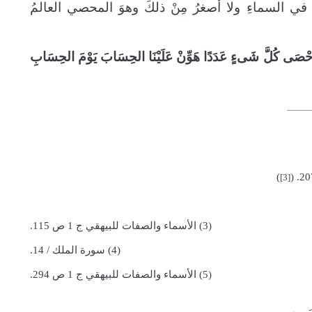
في السماءِ ولا أصغرُ مِنْ ذلكَ وهوَ المحصي العالمُ
 أَحْصَى كُلَّ شَىءٍ عَدَدًا هَوِّنْ عَلَيْنَا الحِسَابَ يَوْمَ الحِسَابِ
)
(
[3]
(3)
الأسماء والصفات للبيهقي
ج 1 ص 115.
(4)
سورة الملك / 14.
(5)
الأسماء والصفات
للبيهقي ج 1 ص 294.