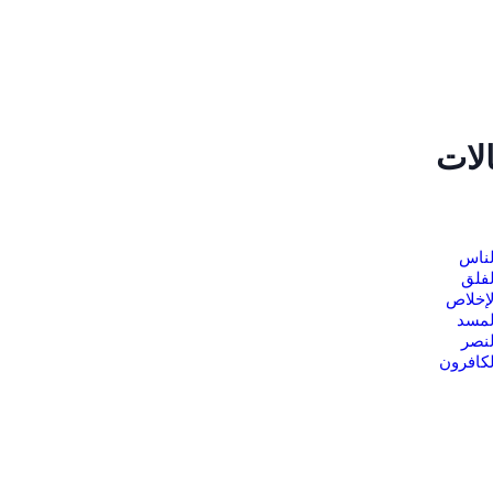
لات
لناس
فلق
إخلاص
لمسد
نصر
كافرون