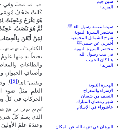
سين جيم
، وفي حدي
ﲾ
ﲿ
ﳀﳁ
المزيد+
كَانَتْ صُحُفُ مُوسَى؟
هُوَ يَفْرَحُ وَعَجِبْتُ لِمَ
سيدنا محمد رسول الله ﷺ
ثُمَّ هُوَ يَنْصَبُ، عَجِبْتُ لِ
مختصر السيرة النبوية
شرح الشمائل المحمدية
لِمَنْ أَيْقَنَ بِالْحِسَاب 
أخبرني عن حبيبيﷺ
الكتابِ:
مختصر السيرة النبوية
ﳣ ﳤ ﳥ
ﳦ
ﳧ
في بيت رسول الله
يحيطُ بهِ منها علومُ ا
هنا كان الحبيب
والطاعاتِ والمعاصي
المزيد+
وأصنافِ الحيوانِ وا
)
[5]
(
ويفنى”.اهـ
. وقا
الهجرة النبوية
الإسراء والمعراج
العلمِ مثلُ ضوءِ ال
النصف من شعبان
الحركاتِ في كلِّ ورقة
شهر رمضان المبارك
عاشوراء في الإسلام
ﱡﭐ
ﱌ ﱍ ﱎ ﱏ ﱐ ﱑ 
الذي يعلمُ كلَّ شىءٍ
وعندَهُ علمُ الأولينَ
البرهان في تنزيه الله عن المكان