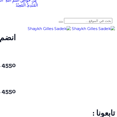
“مِنْ خَوَاصِّ اسْمِ اللهِ “الح
الْمُبْدِئُ الْمُعِيْدُ
انضم 
4550 824 514 1 +
4550 824 514 1 +
تابعونا :