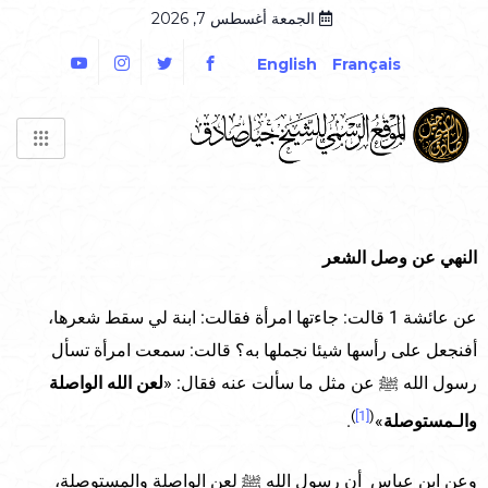
الجمعة أغسطس 7, 2026
English
Français
النهي عن وصل الشعر
عن عائشة 1 قالت: جاءتها امرأة فقالت: ابنة لي سقط شعرها،
أفنجعل على رأسها شيئا نجملها به؟ قالت: سمعت امرأة تسأل
رسول الله ﷺ عن مثل ما سألت عنه فقال: «
لعن الله الواصلة
)
[1]
(
والـمستوصلة
»
.
وعن ابن عباس أن رسول الله ﷺ لعن الواصلة والمستوصلة،