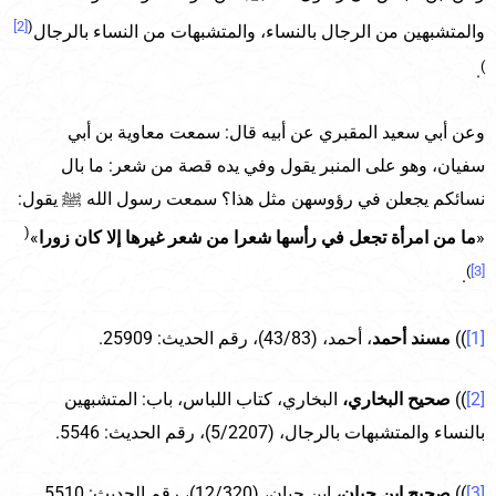
[2]
(
والمتشبهين من الرجال بالنساء، والمتشبهات من النساء بالرجال
)
.
وعن أبي سعيد المقبري عن أبيه قال: سمعت معاوية بن أبي
سفيان، وهو على المنبر يقول وفي يده قصة من شعر: ما بال
نسائكم يجعلن في رؤوسهن مثل هذا؟ سمعت رسول الله ﷺ يقول:
(
«
ما من امرأة تجعل في رأسها شعرا من شعر غيرها إلا كان زورا
»
)
[3]
.
[1]
))
مسند أحمد
، أحمد، (43/83)، رقم الحديث: 25909.
[2]
))
صحيح البخاري،
البخاري، كتاب اللباس، باب: المتشبهين
بالنساء والمتشبهات بالرجال، (5/2207)، رقم الحديث: 5546.
[3]
))
صحيح ابن حبان،
ابن حبان، (12/320)، رقم الحديث: 5510.