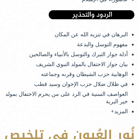
البرهان في تنزيه الله عن المكان
مفهوم التوسل والبدعة
أدلة جواز التبرك والتوسل بالأنبياء والصالحين
بيان جواز الاحتفال بالمولد النبوي الشريف
الوهابية حزب الشيطان وقرنه وجماعته
في ظلال ضلال حزب الإخوان وسيد قطب
العواصف السنية في الرد على من يحرم الاحتفال بمولد
خير البرية
المزيد+
نُور العُيون في تلخيص