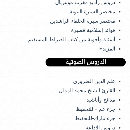
دروس راديو مغرب مونتريال
مختصر السيرة النبوية
مختصر سيرة الخلفاء الراشدين
فوائد إسلامية قصيرة
أسئلة وأجوبة من كتاب الصراط المستقيم
المزيد+
علم الدين الضروري
القارئ الشيخ محمد المدلل
مدائح وأناشيد
جزء عم – للتحفيظ
جزء تبارك-للتحفيظ
دروس الإذاعة