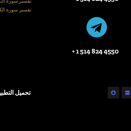
تفسير سورة الن
تفسير سورة الك
4550 824 514 1 +
تحميل التطبي