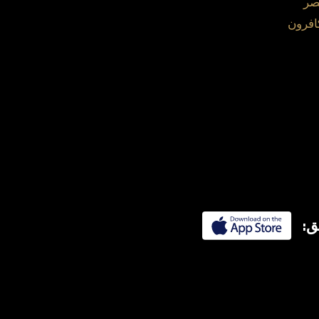
صر
افرون
ق: