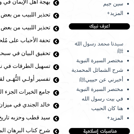
بهجة أهل الإيمان في
سين جيم
المزيد+
تحذير اللبيب من بعض 
تحذير اللبيب من بعض 
تحفة الأحباب على مُلح
سيدنا محمد رسول الله
ﷺ
تحقيق البيان في سبحة 
مختصر السيرة النبوية
تسهيل الطرقات في نظم
شرح الشمائل المحمدية
تفسير أولـي النُّهَـى
أخبرني عن حبيبيﷺ
مختصر السيرة النبوية
جامع الخيرات الجزء ال
في بيت رسول الله
خالد الجندي في ميزان 
هنا كان الحبيب
سيد قطب وحزبه تاريخ
المزيد+
شرح كتاب البرهان الم