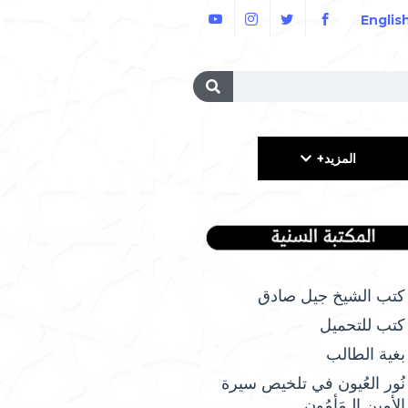
Englis
المزيد+
كتب الشيخ جيل صادق
كتب للتحميل
بغية الطالب
نُور العُيون في تلخيص سيرة
الأمِين الـمَأمُونِ