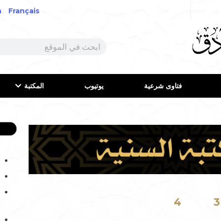
h
Français
فتاوى شرعية
يوتيوب
المكتبة
4
3