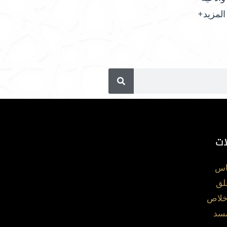
المزيد+
ات
اس
لق
خلاص
مسد