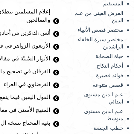
المستقيم
إعلام المسلمين ببطلان
الفرض العيني من علم
والصالحين
الدين
مختصر قصص الأنبياء
أنس الذاكرين من أحا
مختصر سيرة الخلفاء
الأربعون الزواهر في 
الراشدين
حياة الصحابة
الأنوار السُنيّة في مقا
أحكام النكاح
الفرقان في تصحيح ما ح
فوائد قصيرة
القرضاوي في العراء
قصص متنوعة
علم الدين مستوى
القول اليقين فيما ينفع
ابتدائي
المنهج الأسنى في معا
علم الدين مستوى
متوسط
بغية المحتاج نسخة ال 870 سؤال
خطب الجمعة