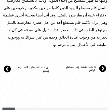
ومنها ما ظهر للمسيح من إحياء الموتى وذلك لا يستطاع معارضته
بالمثل فلم تستطع اليهود الذين كانوا مولعين بتكذيبه وحريصين على
الافتراء عليه أن يعارضوه بالمثل. وقد أتى أيضا بعجيبة أخرى عظيمة
وهي إبراء الأكمه فلم يستطع أحد من أهل عصره معارضته بالمثل
مع توفر الطب في ذلك العصر. فذلك دليل على صدقه في كل ما
يخبر به من وجوب عبادة الخالق وحده من غير إشراك به ووجوب
متابعته في الأعمال التي يأمرهم بها.
ما يجب للأنبياء وما يستحيل
من معجزاته صلى الله عليه
عليهم
وسلم