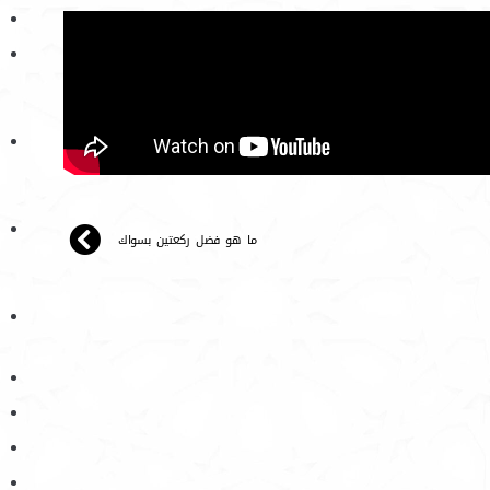
ما هو فضل ركعتين بسواك