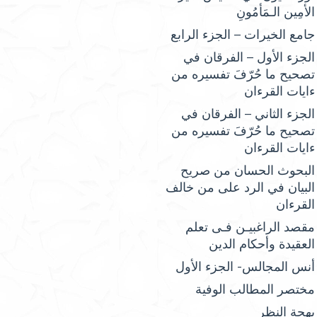
الأمِين الـمَأمُونِ
جامع الخيرات – الجزء الرابع
الجزء الأول – الفرقان في
تصحيح ما حُرّفَ تفسيره من
ءايات القرءان
الجزء الثاني – الفرقان في
تصحيح ما حُرّفَ تفسيره من
ءايات القرءان
البحوث الحسان من صريح
البيان في الرد على من خالف
القرءان
مقصد الراغبيـن فـى تعلم
العقيدة وأحكام الدين
أنس المجالس- الجزء الأول
مختصر المطالب الوفية
بهجة النظر