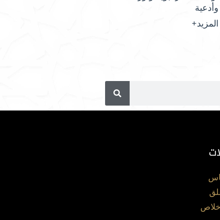
وأدعية
المزيد+
ات
اس
لق
خلاص