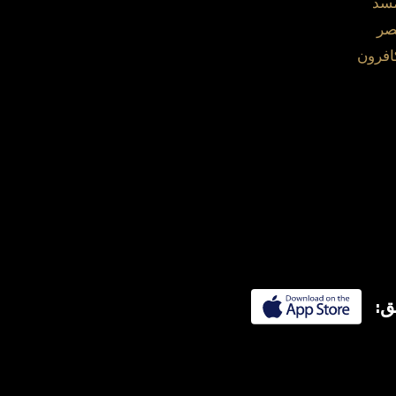
مسد
صر
افرون
ق: