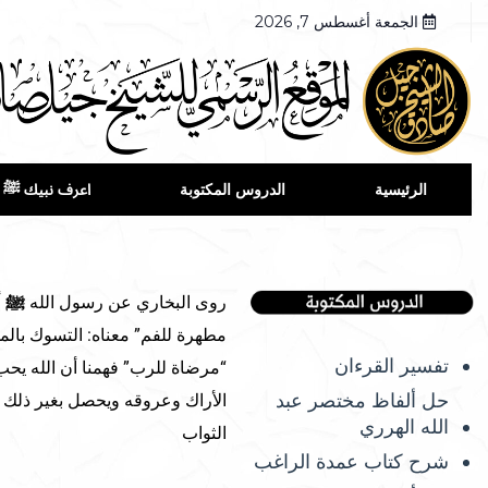
الجمعة أغسطس 7, 2026
الرئيسية
الدروس المكتوبة
اعرف نبيك ﷺ
روى البخاري عن رسول الله
ﷺ
أ
مطهرة للفم” معناه: التسوك بالم
تفسير القرءان
“مرضاة للرب” فهمنا أن الله يحب
حل ألفاظ مختصر عبد
الأراك وعروقه ويحصل بغير ذلك م
الله الهرري
الثواب
شرح كتاب عمدة الراغب