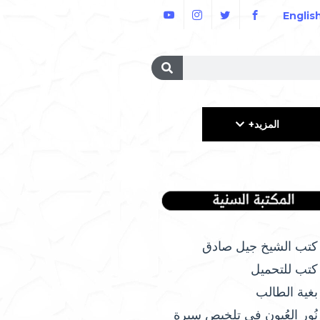
Englis
المزيد+
كتب الشيخ جيل صادق
كتب للتحميل
بغية الطالب
نُور العُيون في تلخيص سيرة