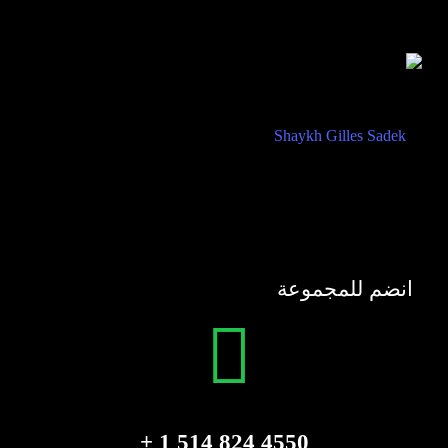
انضم للمجموعة
4550 824 514 1 +