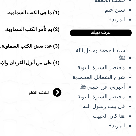
سين جيم
(
1
) ما هى الكتب السماوية.
المزيد+
(
2
) بم تأمر الكتب السماوية.
(
3
) عدد بعض الكتب السماوية.
سيدنا محمد رسول الله
ﷺ
(
4
) على من أنزل القرءان والإنج
مختصر السيرة النبوية
شرح الشمائل المحمدية
أخبرني عن حبيبيﷺ
الملائكة الكرام
مختصر السيرة النبوية
في بيت رسول الله
هنا كان الحبيب
المزيد+