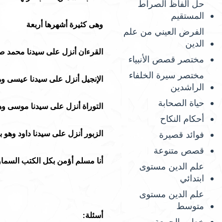
حل ألفاظ الصراط
المستقيم
وهى كثيرة أشهرها أربعة
الفرض العيني من علم
الدين
القرءان أنزل على سيدنا محمد صلى
مختصر قصص الأنبياء
مختصر سيرة الخلفاء
الإنجيل أنزل على سيدنا عيسى وهو
الراشدين
حياة الصحابة
التوراة أنزل على سيدنا موسى وهو 
أحكام النكاح
الزبور أنزل على سيدنا داود وهو بال
فوائد قصيرة
قصص متنوعة
أنا مسلم أؤمن بكل الكتب السماو
علم الدين مستوى
ابتدائي
علم الدين مستوى
متوسط
أسئلة:
خطب الجمعة