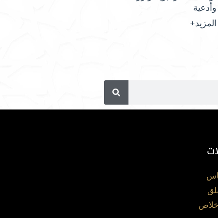
وأدعية
المزيد+
ات
اس
لق
خلاص