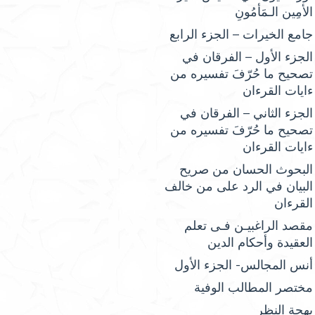
الأمِين الـمَأمُونِ
جامع الخيرات – الجزء الرابع
الجزء الأول – الفرقان في
تصحيح ما حُرّفَ تفسيره من
ءايات القرءان
الجزء الثاني – الفرقان في
تصحيح ما حُرّفَ تفسيره من
ءايات القرءان
البحوث الحسان من صريح
البيان في الرد على من خالف
القرءان
مقصد الراغبيـن فـى تعلم
العقيدة وأحكام الدين
أنس المجالس- الجزء الأول
مختصر المطالب الوفية
بهجة النظر