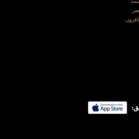
مسد
صر
افرون
ق: