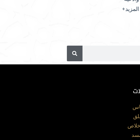
المزيد+
ات
اس
لق
خلاص
مسد