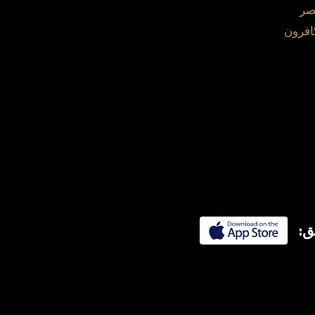
صر
افرون
ق: