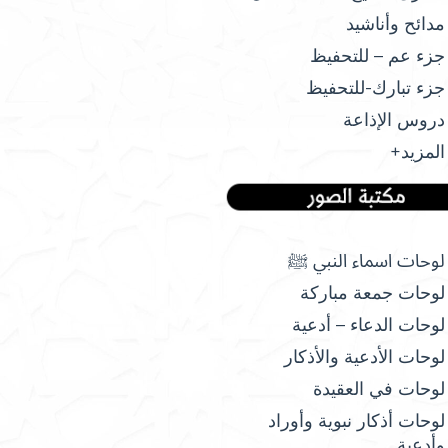
مدائح وأناشيد
جزء عم – للتحفيظ
جزء تبارك-للتحفيظ
دروس الإذاعة
المزيد+
لوحات اسماء النبي ﷺ
لوحات جمعة مباركة
لوحات الدعاء – أدعية
لوحات الأدعية والأذكار
لوحات في العقيدة
لوحات أذكار نبوية وأوراد
وأدعية