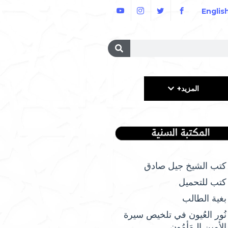
Englis
المزيد+
كتب الشيخ جيل صادق
كتب للتحميل
بغية الطالب
نُور العُيون في تلخيص سيرة
الأمِين الـمَأمُونِ