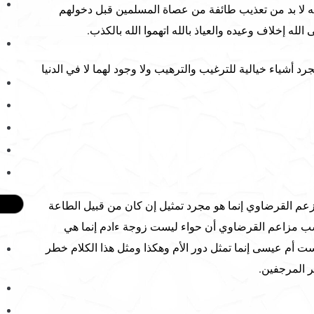
ه لا بد من تعذيب طائفة من عصاة المسلمين قبل دخولهم
لله إخلاف وعيده والعياذ بالله اتهموا الله بالكذب.
رد أشياء خيالية للترغيب والترهيب ولا وجود لهما لا في الدنيا
زعم القرضاوي إنما هو مجرد تمثيل إن كان من قبيل الطاعة
حسب مزاعم القرضاوي أن حواء ليست زوجة ءادم إنما هي
ت أم عيسى إنما تمثل دور الأم وهكذا ومثل هذا الكلام خطر
 المرجفين.