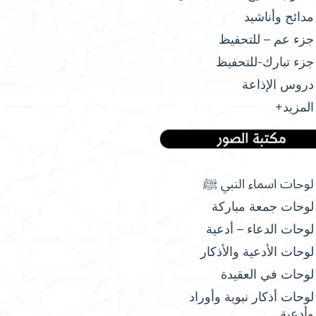
مدائح وأناشيد
جزء عم – للتحفيظ
جزء تبارك-للتحفيظ
دروس الإذاعة
المزيد+
لوحات اسماء النبي ﷺ
لوحات جمعة مباركة
لوحات الدعاء – أدعية
لوحات الأدعية والأذكار
لوحات في العقيدة
لوحات أذكار نبوية وأوراد
وأدعية