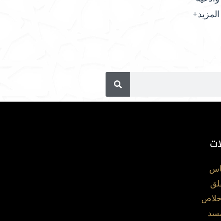
المزيد+
ات
اس
لق
خلاص
مسد