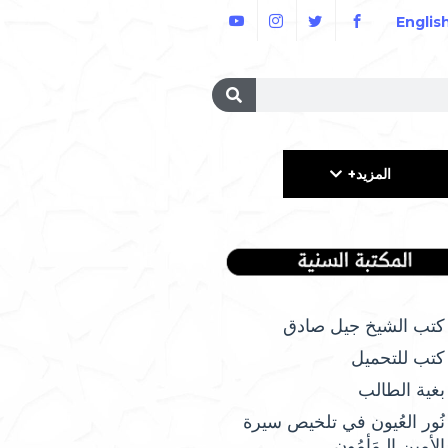
Englis
المزيد+
كتب الشيخ جيل صادق
كتب للتحميل
بغية الطالب
نُور العُيون في تلخيص سيرة
الأمِين الـمَأمُونِ