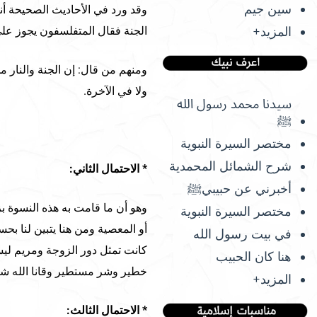
سين جيم
وقد ورد في الأحاديث الصحيحة أن
المزيد+
الجنة فقال المتفلسفون يجوز على ا
ومنهم من قال: إن الجنة والنار مج
ولا في الآخرة.
سيدنا محمد رسول الله
ﷺ
مختصر السيرة النبوية
شرح الشمائل المحمدية
* الاحتمال الثاني:
أخبرني عن حبيبيﷺ
وهو أن ما قامت به هذه النسوة ب
مختصر السيرة النبوية
أو المعصية ومن هنا يتبين لنا ب
في بيت رسول الله
كانت تمثل دور الزوجة ومريم ليس
هنا كان الحبيب
خطير وشر مستطير وقانا الله شر
المزيد+
* الاحتمال الثالث: