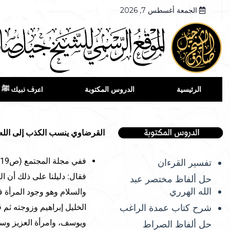
الجمعة أغسطس 7, 2026
الرئيسية
الدروس المكتوبة
اعرف نبيك ﷺ
القرضاوي ينسب الكذب إلى الله
تفسير القرءان
حل ألفاظ مختصر عبد
الله الهرري
والسلام وهو وجود المرأة ف
شرح كتاب عمدة الراغب
الخليل إبراهيم وزوجته ثم 
ويوسف، وامرأة العزيز وسو
حل ألفاظ الصراط