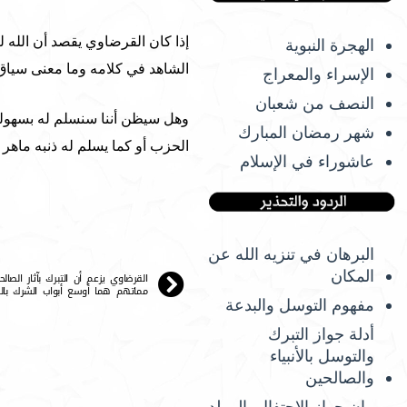
إذا كان القرضاوي يقصد أن الله 
الهجرة النبوية
الشاهد في كلامه وما معنى سياق ه
الإسراء والمعراج
النصف من شعبان
وهل سيظن أننا سنسلم له بسهولة ل
شهر رمضان المبارك
الحزب أو كما يسلم له ذنبه ماهر ع
عاشوراء في الإسلام
البرهان في تنزيه الله عن
المكان
القرضاوي يزعم أن التبرك بآثار الصا
مماتهم هما أوسع أبواب الشرك بالل
مفهوم التوسل والبدعة
أدلة جواز التبرك
والتوسل بالأنبياء
والصالحين