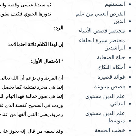
المستقيم
ثم سيدنا عيسى وقصة والدت
الفرض العيني من علم
بدورها الحيوي فكيف نغلق ا
الدين
الرد:
مختصر قصص الأنبياء
مختصر سيرة الخلفاء
إن لهذا الكلام ثلاثة احتمالات:
الراشدين
حياة الصحابة
* الاحتمال الأول:
أحكام النكاح
فوائد قصيرة
أن القرضاوي يزعم أن الله تعالى
قصص متنوعة
إنما هي مجرد تمثيلية كما يحصل 
علم الدين مستوى
إنما هي صور خيالية فهذا اتهام 
ابتدائي
وردت في الصحيح كقصة الذي قتل 
علم الدين مستوى
رمزية، يعني: النبي ألفها من عنده 
متوسط
خطب الجمعة
وقد سبقه من قال: إنه يجوز على 