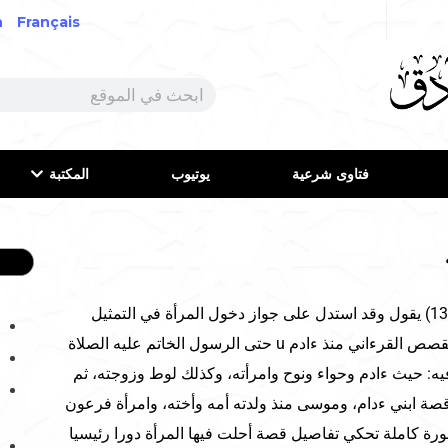
h
Français
فتاوى شرعية
يوتيوب
المكتبة
ففي مجلة المجتمع (ص1319) يقول وقد استدل على جواز دخول المرأة في التمثيل
فقال: دليلنا على ذلك أن القصص القرءاني منذ ءادم u حتى الرسول الخاتم عليه الصلاة
يه: حيث ءادم وحواء ونوح وامرأته، وكذلك لوط وزوجته، ثم
قصة ابني ءدام، وموسى منذ ولدته أمه وأخته، وامرأة فرعون
رة كاملة تحكي تفاصيل قصة أحلت فيها المرأة دورا رئيسيا