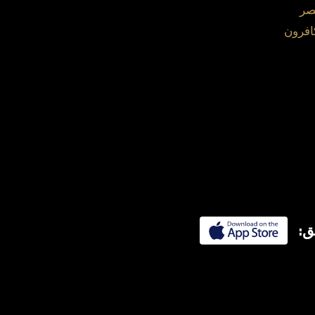
صر
افرون
ق: