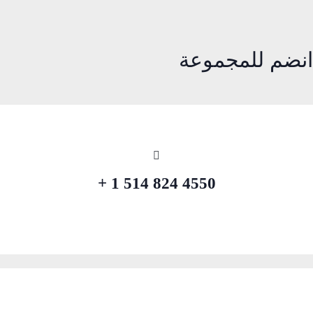
انضم للمجموعة
4550 824 514 1 +