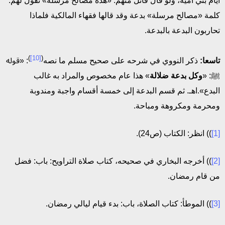
أيام بني أمية، ولو قال قائل منهم: «هذه مصالح مرسلة» نقول لهم:
كلمة «مصالح مرسلة» بدعة وقد قالها فقهاء المالكية فلماذا
تحاربون البدعة بالبدعة.
)
[10]
(
تاسعا:
ذكر النووي في شرحه على صحيح مسلم ما نصه
: «قوله
ﷺ: «
وكل بدعة ضلالة
» هذا عام مخصوص والمراد به غالب
البدع».اهـ. ثم قسم البدعة إلى خمسة أقسام واجبة ومندوبة
ومحرمة ومكروهة ومباحة.
[1]
)) انظر: الكتاب (ص24).
[2]
)) أخرجه البخاري في صحيحه، كتاب صلاة التراويح: باب: فضل
من قام رمضان.
[3]
)) الموطأ: كتاب الصلاة، باب: بدء قيام ليالي رمضان.