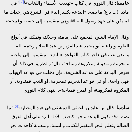
)
[7]
(
خامسا:
قال النووي في كتاب «تهذيب الأسماء واللغات»
في
مادة: (ب د ع) ما نصه: «البدعة بكسر الباء في الشرع هي إحداث ما
لم يكن على عهد رسول الله ﷺ وهي منقسمة إلى حسنة وقبيحة».
وقال الإمام الشيخ المجمع على إمامته وجلالته وتمكنه في أنواع
العلوم وبراعته أبو محمد عبد العزيز بن عبد السلام رحمه الله
ورضي عنه في ءاخر كتاب القواعد: «البدعة منقسمة إلى واجبة
ومحرمة ومندوبة ومكروهة ومباحة، قال: والطريق في ذلك أن
تعرض البدعة على قواعد الشريعة، فإن دخلت في قواعد الإيجاب
فهي واجبة، أو في قواعد التحريم فمحرمة، أو الندب فمندوبة، أو
المكروه فمكروهة، أو المباح فمباحة». انتهى كلام النووي.
)
[8]
(
سادسا
: قال ابن عابدين الحنفي الدمشقي في «رد المحتار»
ما
نصه: «قد تكون البدعة واجبة كنصب الأدلة للرد على أهل الفرق
الضالة وتعلم النحو المفهم للكتاب والسنة، ومندوبة كإحداث نحو