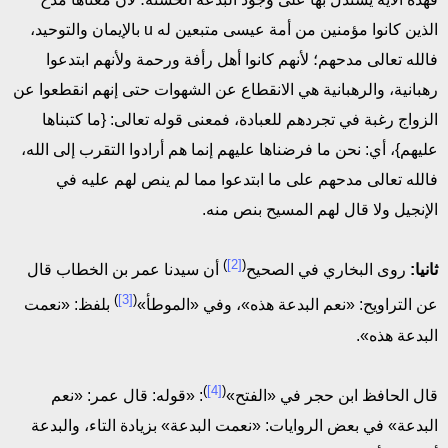
الذين كانوا مؤمنين من أمة عيسى متبعين له u بالإيمان والتوحيد،
فالله تعالى مدحهم؛ لأنهم كانوا أهل رأفة ورحمة ولأنهم ابتدعوا
رهبانية، والرهبانية هي الانقطاع عن الشهوات حتى إنهم انقطعوا عن
الزواج رغبة في تجردهم للعبادة، فمعنى قوله تعالى: {ما كتبناها
عليهم}، أي: نحن ما فرضناها عليهم إنما هم أرادوا التقرب إلى الله،
فالله تعالى مدحهم على ما ابتدعوا مما لم ينص لهم عليه في
الإنجيل ولا قال لهم المسيح بنص منه.
)
[2]
(
ثانيا:
روى البخاري في الصحيح
أن سيدنا عمر بن الخطاب قال
)
[3]
(
عن التراويح: «نعم البدعة هذه»، وفي «الموطأ»
بلفظ: «نعمت
البدعة هذه».
)
[4]
(
قال الحافظ ابن حجر في «الفتح»
: «قوله: قال عمر: «نعم
البدعة» في بعض الروايات: «نعمت البدعة» بزيادة التاء، والبدعة