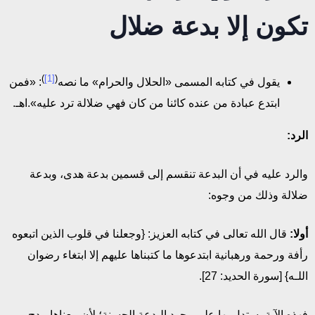
تكون إلا بدعة ضلال
)
[1]
(
يقول في كتابه المسمى «الحلال والحرام» ما نصه
: «فمن
ابتدع عبادة من عنده كائنا من كان فهي ضلالة ترد عليه».اهـ.
الرد:
والرد عليه في أن البدعة تنقسم إلى قسمين بدعة هدى، وبدعة
ضلالة وذلك من وجوه:
أولا:
قال الله تعالى في كتابه العزيز: {وجعلنا في قلوب الذين اتبعوه
رأفة ورحمة ورهبانية ابتدعوها ما كتبناها عليهم إلا ابتغاء رضوان
اللـه} [سورة الحديد: 27].
فهذه الآية يستدل بها على وجود البدعة الحسنة؛ لأن معناها مدح