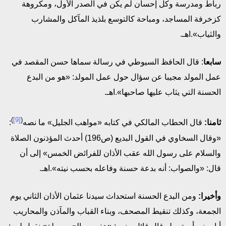
رباط ومدرسة وكل إحسان لم يكن في الصدر الأول، ومكروهة
كزخرفة المساجد، ومباحة كالتوسع بلذيذ المآكل والمشارب
والثياب».اهـ.
سابعا
: قال الحافظ السيوطي في رسالة سماها حسن المقصد في
عمل المولد مجيبا عن سؤال حول عمل المولد: «هو من البدع
الحسنة التي يثاب عليها صاحبها».اهـ.
)
[9]
(
ثامنا:
قال الحطاب المالكي في كتابه «مواهب الجليل» ما نصه
:
«وقال السخاوي في القول البديع (ص196) أحدث المؤذنون الصلاة
والسلام على رسول الله عقب الأذان للفرائض الخمس» إلى أن
قال: «والصواب: أنه بدعة حسنة وفاعله بحسب نيته».اهـ.
وأخيرا:
ومن البدع الحسنة استحداث سيدنا عثمان الأذان الثاني يوم
الجمعة، وكذلك تنقيط المصحف، وبناء القباب والمآذن والمحاريب