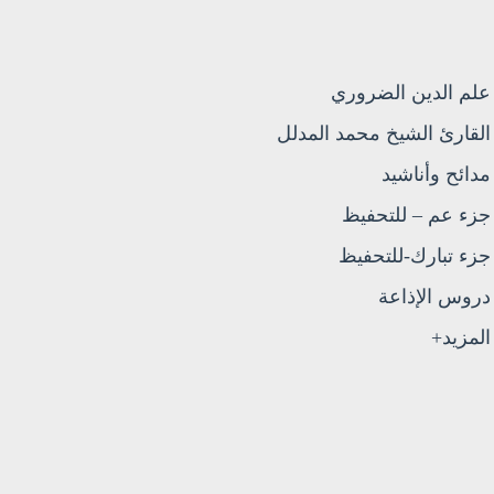
علم الدين الضروري
القارئ الشيخ محمد المدلل
مدائح وأناشيد
جزء عم – للتحفيظ
جزء تبارك-للتحفيظ
دروس الإذاعة
المزيد+