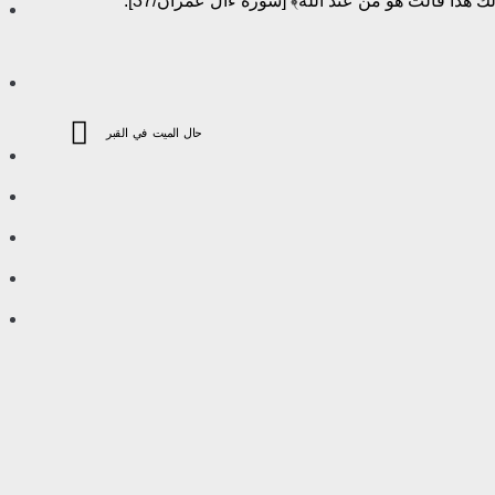
ك هذا قالت هو من عند الله﴾ [سورة ءال عمران/37].
حال الميت في القبر