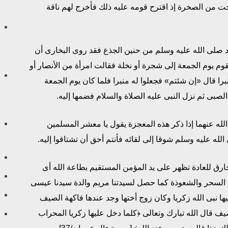
ت من الصخرة إذ اقترح قومه عليه ذلك فأخرج لهم ناقة
 صلى الله عليه وسلم من حنين الجذع فقد روى البخارى أن
وم يوم الجمعة إلى شجرة أو نخلة فقالت امرأة من الأنصار أو
برا قال «إن شئتم» فجعلوا له منبرا فلما كان يوم الجمعة
الصبى ثم نزل النبى عليه الصلاة والسلام فضمها إليه.
 عنهما إذا ذكر هذه المعجزة يقول يا معشر المسلمين
له عليه وسلم شوقا إلى لقائه فأنتم أحق أن تشتاقوا إليه.
ارق للعادة تظهر على يد المؤمن المستقيم بطاعة الله أى
 السحر والشعوذة كما حصل لسيدتنا مريم والدة سيدنا عيسى
ها نبى الله زكريا وكان زوج أختها وجد عندها فاكهة الصيف
ف قال الله تبارك وتعالى ﴿كلما دخل عليها زكريا المحراب