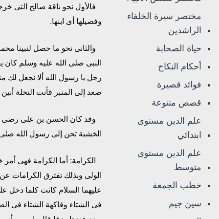
فالأول نحو ناقة صالح التى خرج
مختصر سيرة الخلفاء
وفصيلها أى ابنها.
الراشدين
حياة الصحابة
والثانى نحو ما حصل لنبينا محمد
النبى صلى الله عليه وسلم كان يق
أحكام النكاح
رجل يا رسول الله ألا نجعل لك من
فوائد قصيرة
صعد إلى المنبر فأنت النخلة أنين 
قصص متنوعة
وقد كان الحسن بن على رضى الله
علم الدين مستوى
الخشبة تحن إلى رسول الله صلى ال
ابتدائي
علم الدين مستوى
الكرامة: أما الكرامة فهى أمر خ
متوسط
الولى وبذلك تفترق الكرامات عن
خطب الجمعة
عليهما السلام كانت كلما دخل علي
سين جيم
فى الشتاء وفاكهة الشتاء فى الصي