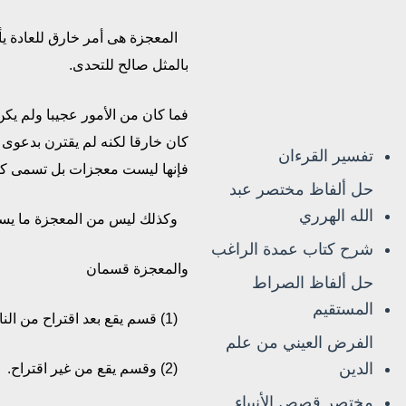
المعجزة هى أمر خارق للعادة يأ
بالمثل صالح للتحدى.
فما كان من الأمور عجيبا ولم يك
كان خارقا لكنه لم يقترن بدعوى الن
تفسير القرءان
فإنها ليست معجزات بل تسمى كر
حل ألفاظ مختصر عبد
الله الهرري
وكذلك ليس من المعجزة ما يستط
شرح كتاب عمدة الراغب
والمعجزة قسمان
حل ألفاظ الصراط
المستقيم
(1) قسم يقع بعد اقتراح من الناس على من ادعى النبوة.
الفرض العيني من علم
الدين
(2) وقسم يقع من غير اقتراح.
مختصر قصص الأنبياء