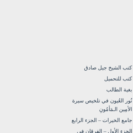
كتب الشيخ جيل صادق
كتب للتحميل
بغية الطالب
نُور العُيون في تلخيص سيرة
الأمِين الـمَأمُونِ
جامع الخيرات – الجزء الرابع
الجزء الأول – الفرقان في