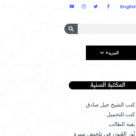
Englis
المزيد+
كتب الشيخ جيل صادق
كتب للتحميل
بغية الطالب
نُور العُيون في تلخيص سيرة