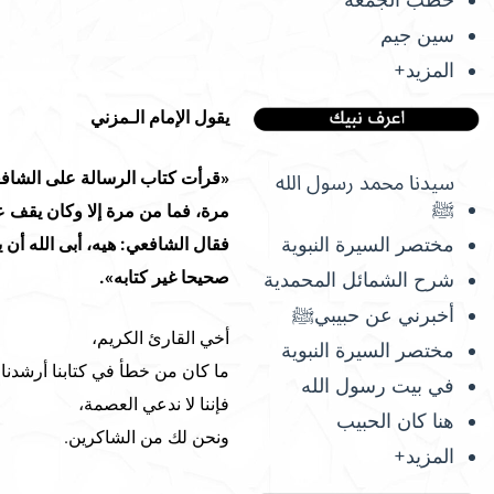
سين جيم
المزيد+
يقول الإمام الـمزني
«قرأت كتاب الرسالة على الشافع
سيدنا محمد رسول الله
ﷺ
مرة، فما من مرة إلا وكان يقف 
مختصر السيرة النبوية
فقال الشافعي: هيه، أبى الله أن ي
صحيحا غير كتابه».
شرح الشمائل المحمدية
أخبرني عن حبيبيﷺ
أخي القارئ الكريم،
مختصر السيرة النبوية
ما كان من خطأ في كتابنا أرشدنا إ
في بيت رسول الله
فإننا لا ندعي العصمة،
هنا كان الحبيب
ونحن لك من الشاكرين.
المزيد+