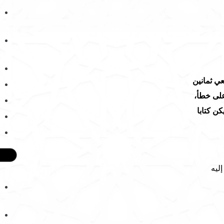
ي ثمانين
على خطأ،
كن كتابا
ليه