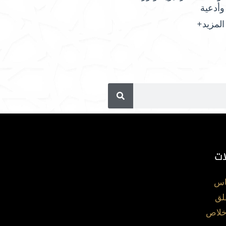
وأدعية
المزيد+
ات
اس
لق
خلاص