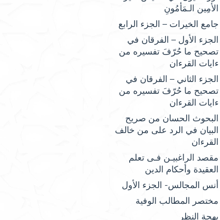
الأمِين الـمَأمُونِ
جامع الخيرات – الجزء الرابع
الجزء الأول – الفرقان في
تصحيح ما حُرّفَ تفسيره من
ءايات القرءان
الجزء الثاني – الفرقان في
تصحيح ما حُرّفَ تفسيره من
ءايات القرءان
البحوث الحسان من صريح
البيان في الرد على من خالف
القرءان
مقصد الراغبيـن فـى تعلم
العقيدة وأحكام الدين
أنس المجالس- الجزء الأول
مختصر المطالب الوفية
بهجة النظر