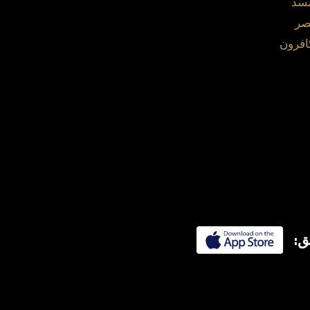
مسد
صر
افرون
ق: