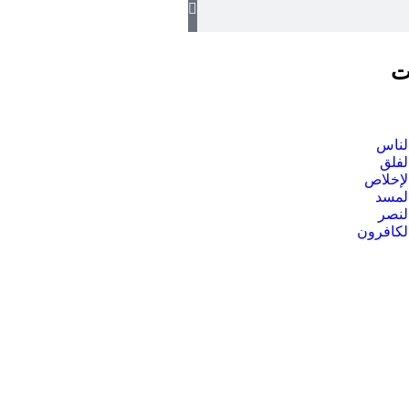
ت
لناس
لفلق
لإخلاص
لمسد
لنصر
لكافرون