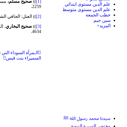
[1]
))
صحيح مسلم،
علم الدين مستوى ابتدائي
2259.
علم الدين مستوى متوسط
خطب الجمعة
[2]
)) العتل: الجافي ال
سين جيم
المزيد+
[3]
))
صحيح البخاري
4634.
الـمرأة السوداء التي
السميراء بنت قيس
سيدنا محمد رسول الله ﷺ
مختصر السيرة النبوية