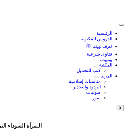
الرئيسية
الدروس المكتوبة
اعرف نبيك ﷺ
فتاوى شرعية
يوتيوب
المكتبة
كتب للتحميل
المزيد+
مناسبات إسلامية
الردود والتحذير
صوتيات
صور
X
الـمرأة السوداء ال