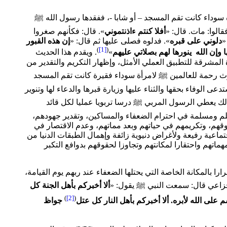
 سوداء كانت تقم المسجد – أو شابا -، ففقدها رسول الله ﷺ
قالوا: مات. قال: «
أفلا كنتم ءاذنتموني
». قال: فكأنهم صغروا
«
دلوني على قبره
». فدلوه فصلى عليها ثم قال: «
إن هذه القبور
)
[1]
(
وإن الله ينورها لهم بصلاتي عليهم
»
. ويقدم هذا الحديث
المشرقة للتطبيق العملي الأمثل، وإظهار التكريم والتقدير من
ث رحمة للعالمين ﷺ لامرأة سوداء فقيرة كانت تقم المسجد
دعى الوفاء بحقها والثناء عليها وزيارة قبرها والدعاء لها وتنوير
ذلك يعطي الرسول المربي ﷺ درسا تربويا عمليا لكل قائد
ومسلمة في احترام الضعفاء والمساكين، وتقدير جهودهم،
قوقهم، وتكريمهم في حياتهم وبعد مماتهم، وعدم الاقتصار في
ماعية رفيعة ولأغراض دنيوية زائفة وإهمال الطبقات الدنيا من
هماتهم واحتقارا لمكانتهم وتجاوزا لحقوقهم بدوافع التكبر
را بالمكانة الخاصة التي يحتلها الضعفاء عند ربهم يوم القيامة،
زاعي قال: سمعت النبي ﷺ يقول: «
ألا أخبركم بأهل الجنة كل
)
[2]
(
ى الله لأبره. ألا أخبركم بأهل النار كل عتل
جواظ