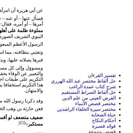
عن أبي هريرة أن امرأة
فسأل عنها – أو عنه – ف
أمرها – أو أمره، فقال: 
مملوءة ظلمة على أهلها 
النبوي الشريف الصورة 
الرسول الأعظم المبعو
وتعتني بنظافته، مما است
قبرها بصلاته عليها، وب
ومسوؤل وإلى كل مسلم 
والتعبير عن الوفاء بح
تفسير القرءان
التكريم على طبقات اجت
حل ألفاظ مختصر عبد الله الهرري
هذا التكريم استخفافا بم
شرح كتاب عمدة الراغب
والامتهان.
حل ألفاظ الصراط المستقيم
الفرض العيني من علم الدين
وقد ذكرنا رسول الله مرا
مختصر قصص الأنبياء
فعن حارثة بن وهب الخ
مختصر سيرة الخلفاء الراشدين
حياة الصحابة
ضعيف متضعف لو أقسم عل
أحكام النكاح
)
[3]
(
مستكبر
»
.
فوائد قصيرة
قصص متنوعة