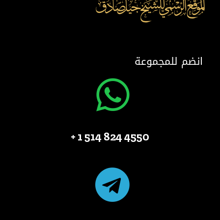
انضم للمجموعة
4550 824 514 1 +