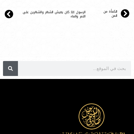
الكمأة من
الرسول ﷺ كان يعيش الشهر والشهرين على
المن
التمر والماء