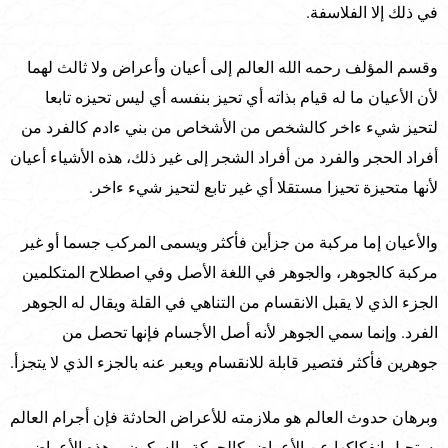
في ذلك إلا الفلاسفة.
وقسم المؤلف رحمه الله العالم إلى أعيان وأعراض ولا ثالث لهما
لأن الأعيان ما له قيام بذاته أي تحيز بنفسه أي ليس تحيزه تابعا
لتحيز شيء ءاخر كالشخص من الأشخاص من بني ءادم كالفرد من
أفراد الحجر والفرد من أفراد الشجر إلى غير ذلك، هذه الأشياء أعيان
لأنها متحيزة تحيزا مستقلا أي غير تابع لتحيز شيء ءاخر.
والأعيان إما مركبة من جزأين فأكثر ويسمى المركب جسما أو غير
مركبة كالجوهر، والجوهر في اللغة الأصل وفي اصطلاح المتكلمين
الجزء الذي لا يقبل الانقسام من التناهي في القلة ويقال له الجوهر
الفرد. وإنما سمي الجوهر لأنه أصل الأجسام فإنها تحصل من
جوهرين فأكثر فتصير قابلة للانقسام ويعبر عنه بالجزء الذي لا يتجزأ.
وبرهان حدوث العالم هو ملازمته للأعراض الحادثة فإن أجرام العالم
يستحيل انفكاكها عن الأعراض كالحركة والسكون، وهذه الأعراض