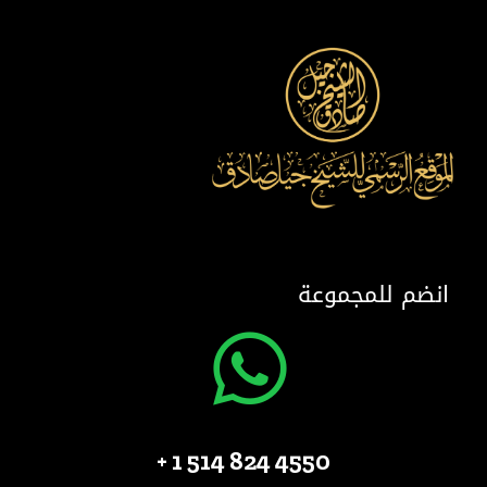
انضم للمجموعة
4550 824 514 1 +