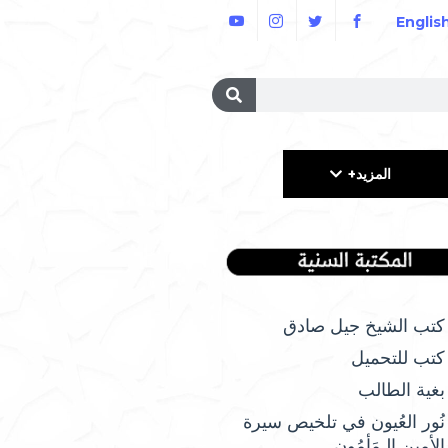
Englis
المزيد+
كتب الشيخ جيل صادق
كتب للتحميل
بغية الطالب
نُور العُيون في تلخيص سيرة
الأمِين الـمَأمُونِ