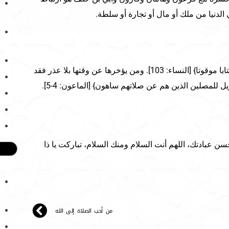
الدنيا من ملك أو مال أو تجارة أو سلطة.
{إن الصلاة كانت على المؤمنين كتابا موقوتا} [النساء: 103]. ومن يؤخرها عن وقتها بلا عذر فقد
 للمصلين الذين هم عن صلاتهم ساهون} [الماعون: 4-5].
ن عبادتك، اللهم أنت السلام ومنك السلام، تباركت يا ذا
من أحب الصلاة إلى الله