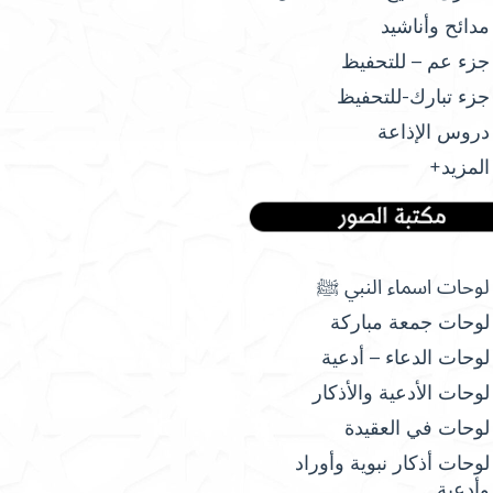
مدائح وأناشيد
جزء عم – للتحفيظ
جزء تبارك-للتحفيظ
دروس الإذاعة
المزيد+
لوحات اسماء النبي ﷺ
لوحات جمعة مباركة
لوحات الدعاء – أدعية
لوحات الأدعية والأذكار
لوحات في العقيدة
لوحات أذكار نبوية وأوراد
وأدعية