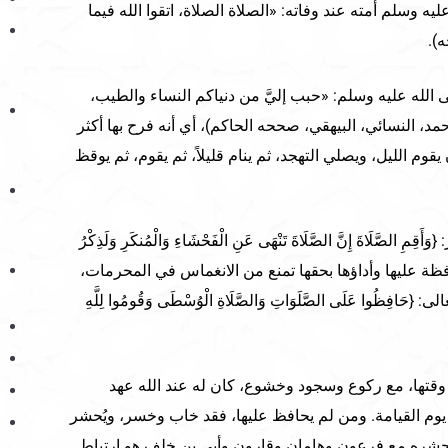
يه وسلم أمته عند وفاته: «الصلاة الصلاة، اتقوا الله فيما
ه).
الله عليه وسلم: «حبب إليَّ من دنياكم النساء والطيب،
، النسائي، البيهقي، صححه الحاكم)، أي أنه فرح بها أكثر
وم الليل، ويصلي التهجد، ثم ينام قليلاً، ثم يقوم، ثم يوقظ
لصَّلَاةَ إِنَّ الصَّلَاةَ تَنْهَى عَنِ الْفَحْشَاءِ وَالْمُنكَرِ وَلَذِكْرُ
ُ} [العنكبوت: 45]. فالمحافظة عليها وأداؤها بحقها تمنع من الانغماس في المحرمات،
فِظُوا عَلَى الصَّلَوَاتِ وَالصَّلَاةِ الْوُسْطَى وَقُومُوا لِلَّهِ
وقتها، مع ركوع وسجود وخشوع، كان له عند الله عهد
ة يوم القيامة. ومن لم يحافظ عليها، فقد خاب وخسر، ويُحشر
حشره مع فرعون وهامان وقارون وأبي بن خلف هو ارتباط