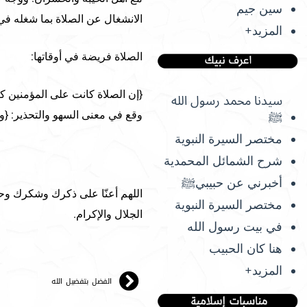
سين جيم
الانشغال عن الصلاة بما شغله في 
المزيد+
الصلاة فريضة في أوقاتها:
سيدنا محمد رسول الله
وقع في معنى السهو والتحذير: {ويل
ﷺ
مختصر السيرة النبوية
شرح الشمائل المحمدية
أخبرني عن حبيبيﷺ
اللهم أعنّا على ذكرك وشكرك وحس
مختصر السيرة النبوية
الجلال والإكرام.
في بيت رسول الله
هنا كان الحبيب
المزيد+
الفضل بتفضيل الله