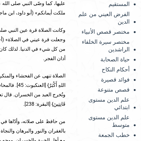
عليها، كما وصّى النبي صلى الله عل
المستقيم
ملكت أيمانكم» (أبو داود، ابن ماج
الفرض العيني من علم
الدين
وكانت الصلاة قرة عين النبي صلى 
مختصر قصص الأنبياء
وجعلت قرة عيني في الصلاة» (أحمد
مختصر سيرة الخلفاء
الراشدين
من كل شيء في الدنيا. لذلك كان يق
أذان الفجر.
حياة الصحابة
أحكام النكاح
الصلاة تنهى عن الفحشاء والمنكر: {وَأَقِمِ ا
فوائد قصيرة
اللهِ أَكْبَر
قصص متنوعة
وتُخرج العبد من الخسران. قال تعالى: {حَا
علم الدين مستوى
قَانِتِينَ} [البقرة: 238].
ابتدائي
علم الدين مستوى
من حافظ على صلاته، وأدّاها في 
متوسط
بالغفران والنور والبرهان والنجا
خطب الجمعة
مع أهل الخيبة والخسران. ووجه 