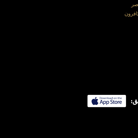
صر
افرون
ق: