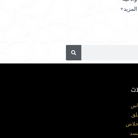
المزيد+
ات
اس
لق
خلاص
مسد