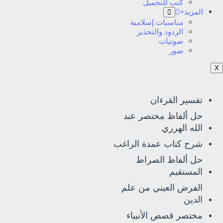
كتب للتحميل
المزيد+
Open
menu
مناسبات إسلامية
الردود والتحذير
صوتيات
صور
X
تفسير القرءان
حل ألفاظ مختصر عبد
الله الهرري
شرح كتاب عمدة الراغب
حل ألفاظ الصراط
المستقيم
الفرض العيني من علم
الدين
مختصر قصص الأنبياء