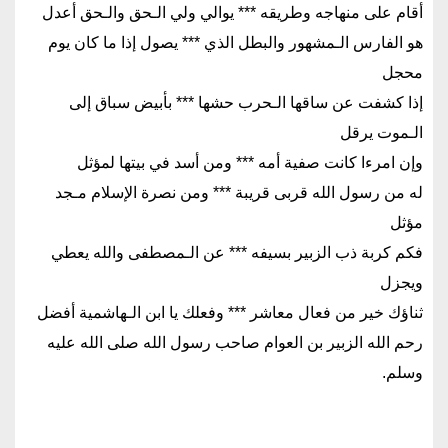
أقام على منهاجه وطريقه *** يوالي ولي الـحق والـحق أعدل
هو الفارس الـمشهور والبطل الذي *** يصول إذا ما كان يوم
محجل
إذا كشفت عن ساقها الـحرب حشها *** بأبيض سباق إلى
الـموت يرقل
وإن امرءا كانت صفية أمه *** ومن أسد في بيتها لمؤثل
له من رسول الله قربى قريبة *** ومن نصرة الإسلام مـجد
مؤثل
فكم كربة ذب الزبير بسيفه *** عن الـمصطفى والله يعطي
ويجزل
ثناؤك خير من فعال معاشر *** وفعلك يا ابن الـهاشمية أفضل
رحم الله الزبير بن العوام صاحب رسول الله صلى الله عليه
وسلم.