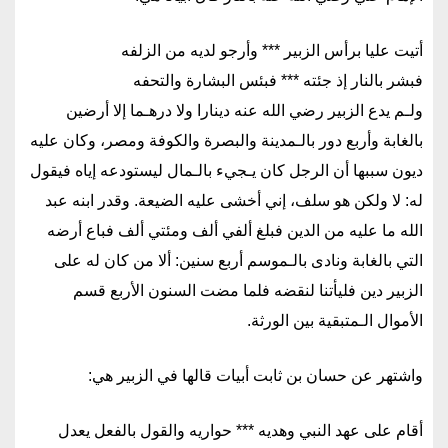
أتيت عليا برأس الزبير *** وأرجو لديه من الزلفه
فبشر بالنار إذ جئته *** فبئس البشارة والتحفه
ولـم يدع الزبير رضي الله عنه دينارا ولا درهـما إلا أرضين
بالغابة وأربع دور بالـمدينة والبصرة والكوفة ومصر، وكان عليه
ديون سببها أن الرجل كان يـجيء بالـمال ليستودعه إياه فيقول
له: لا ولكن هو سلف، إني أخشى عليه الضيعة. وقدر ابنه عبد
الله ما عليه من الدين فبلغ ألفي ألف ومئتي ألف فباع أرضه
التي بالغابة ونادى بالـموسم أربع سنين: ألا من كان له على
الزبير دين فليأتنا لنقضه فلما مضت السنون الأربع قسم
الأموال الـمتبقية بين الورثة.
واشتهر عن حسان بن ثابت أبيات قالها في الزبير هي:
أقام على عهد النبي وهديه *** حواريه والقول بالفعل يعدل