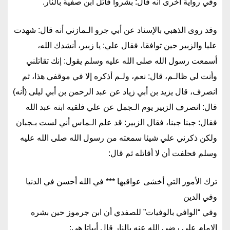
وفي رواية أخرى أنه قال: بشروا قاتل ابن صفية بالنار.
وقد روى الذهبي بالإسناد عن أبي جرو الـمازني أنه قال: شهدت
عليا والزبير حين توافقا، فقال علي: يا زبير، أنشدك الله،
أسمعت رسول الله صلى الله عليه وسلم يقول: إنك تقاتلني
وأنت لي ظالـم، قال: نعم، ولـم أذكره إلا في موقفي هذا، ثم
انصرف، قال يزيد بن أبي زياد عن عبد الرحمن بن أبي ليلى (أنه)
قال: انصرف الزبير يوم الـجمل عن علي فلقيه ابنه عبد الله
فقال: جبنا جبنا، فقال الزبير: قد علم الـماس أني لست بـجبان
ولكن ذكرني علي شيئا سمعته من رسول الله صلى الله عليه
وسلم فحلفت أن لا أقاتله ثم قال:
ترك الأمور التي أخشى عواقبها *** في الله أحسن في الدنيا
وفي الدين
وفي “الوافي بالوفيات” للصفدي أن ابن جرموز حين بشره
الإمام علي رضي الله عنه بالنار قال أبياتا هي: