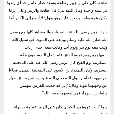
طلحة: كان علي والزبير وطلحة وسعد عذار عام واحد أي ولدوا
في سنة واحدة وقال الـمدائني: كان طلحة والزبير وعلي أترابا
وكان عمه يعلقه ويدخن عليه وهو يقول: لا أرجع إلى الكفر أبدا.
شهد الزبير رضي الله عنه الغزوات والـمشاهد كلها مع رسول
الله صلى الله عليه وسلم وبايعه على الـموت في سبيل الله
وثبت معه يوم بدر ويوم أحد وكانت معه إحدى رايات
الـمهاجرين يوم غزوة الفتح، فلما دخل الـمسلمون مكة
الـمكرمة يوم الفتح كان الزبير رضي الله عنه على الـمجنبة
اليسرى، وكان الـمقداد بن الأسود على الـمجنبة اليمنى، فجاءا
بفرسيهما فقام رسول الله صلى الله عليه وسلم يـمسح الغبار
عن وجهيهما بثوبه وقال: “إني قد جعلت للفرس سهمين
وللفارس سهما، فمن نقصهما نقصه الله”.
ولما كانت غزوة بدر الكبرى كان على الزبير عمامة صفراء