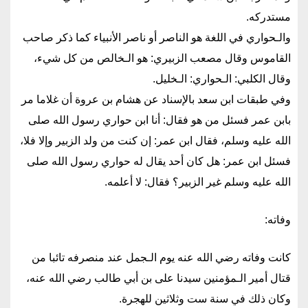
مستدركه.
والـحواري في اللغة هو الناصر أو ناصر الأنبياء كما ذكر صاحب
القاموس وقال مصعب الزبيري: هو الـخالص من كل شيء،
وقال الكلبي: الـحواري: الـخليل.
وفي طبقات ابن سعد بالإسناد عن هشام بن عروة أن غلاما مر
بابن عمر فسئل من هو فقال: أنا ابن حواري رسول الله صلى
الله عليه وسلم، فقال ابن عمر: إن كنت من ولد الزبير وإلا فلا،
فسئل ابن عمر: هل كان أحد يقال له حواري رسول الله صلى
الله عليه وسلم غير الزبير؟ فقال: لا أعلمه.
وفاته:
كانت وفاته رضي الله عنه يوم الـجمل عند منصرفه تائبا من
قتال أمير الـمؤمنين سيدنا على بن أبي طالب رضي الله عنه،
وكان ذلك في سنة ست وثلاثين للهجرة.