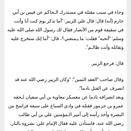
وجاء في سبب مقتله في مستدرك الـحاكم عن قيس بن أبي
حازم (أنه) قال: قال علي للزبير: “أما تذكر يوم كنت أنا وأنت
في سقيفة قوم من الأنصار فقال لك رسول الله صلى الله عليه
وسلم: “أتحبه” فقلت: ما يـمنعني؟، قال: “أما إنك ستخرج عليه
وتقاتله وأنت ظالـم”.
قال: فرجع الزبير.
وقال صاحب “العقد الثمين”: “وكان الزبير رضي الله عنه قد
انصرف عن القتل نادما”.
وبعد انصرافه نادما عن معسكر معاوية بن أبي سفيان لـحقه
عمرو بن جرموز فقتله في وادي السباع على سبعة فراسخ من
البصرة وأخذ رأسه إلى أمير الـمؤمنين علي بن أبي طالب
رضي الله عنه، فاستأذن عليه فقال الإمام علي: بشروه بالنار،