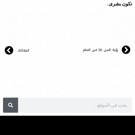
تكون بشرى.
رؤية النبى ﷺ فى المنام
الملائكة