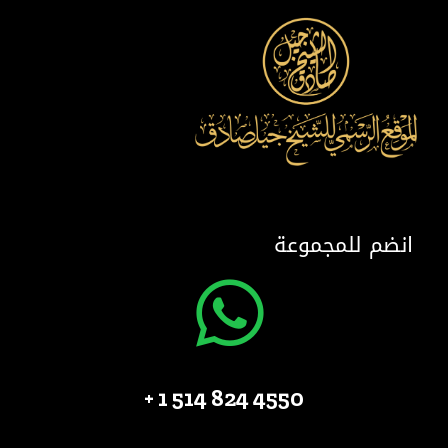
انضم للمجموعة
4550 824 514 1 +