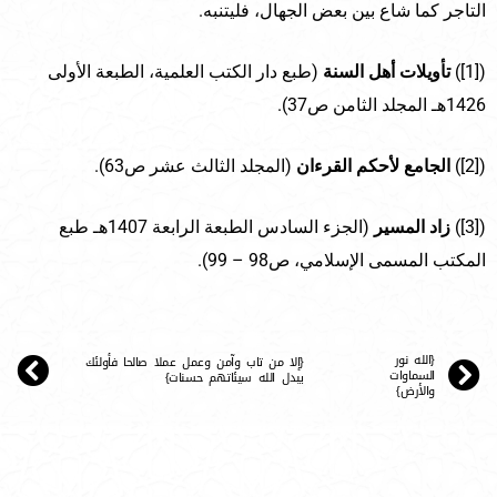
التاجر كما شاع بين بعض الجهال، فليتنبه.
([1])
تأويلات أهل السنة
(طبع دار الكتب العلمية، الطبعة الأولى
1426هـ المجلد الثامن ص37).
([2])
الجامع لأحكم القرءان
(المجلد الثالث عشر ص63).
([3])
زاد المسير
(الجزء السادس الطبعة الرابعة 1407هـ طبع
المكتب المسمى الإسلامي، ص98 – 99).
{الله نور
{إلا من تاب وآمن وعمل عملا صالحا فأولئك
السماوات
يبدل الله سيئاتهم حسنات}
والأرض}