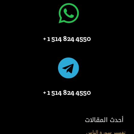
4550 824 514 1 +
4550 824 514 1 +
أحدث المقالات
تفسير سورة الناس