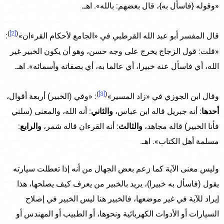
«وقوله {فاسأل به}، قال بعضهم: بالله». اهـ.
)
[2]
(
قال المفسر أبو عبد الله القرطبي في «الجامع لأحكام القرءان»
:
«قلت: قول الزجاج يخرج على وجه حسن، وهو أن يكون الخبير غير
الله، أي فاسأل عنه خبيرا، أي عالما به، أي بصفاته وأسمائه». اهـ.
)
[3]
(
وقال ابن الجوزي في «زاد المسير»
: «وفي (الخبير) أربعة أقوال،
أحدها
: أنه جبريل قاله ابن عباس،
والثاني
: أنه الله، والمعنى (سلني
فأنا الخبير) قاله مجاهد،
والثالث
: أنه القرءان قاله شمر،
والرابع
:
مسلمة أهل الكتاب». اهـ.
وليس معنى الآية كما زعم بعض الجهال من أنه إذا تعطلت سيارته
يقول (فاسأل به خبيرا)، يريد بالخبير من يعرف كيف يصلحها، هذا
إيراد للآية في غير موضعها، فالخبير هنا ليس الخبير في إصلاح
السيارات أو الأدوات الكهربائية ونحوها، أو الطبيب أو المهندس أو