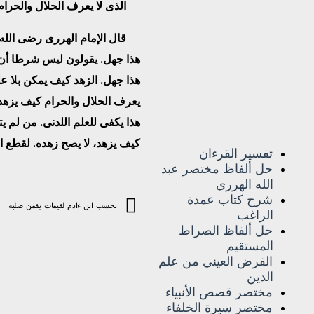
الذى لا يعرف الحلال والحرام
قال الإمام الهررى رضى الله ع
هذا جهل. يقولون ليس شرطا أن يت
هذا جهل. الزهد كيف يمكن بلا علم
يعرف الحلال والحرام كيف يزهد
هذا يكفى للعلم اللدنى. من لم ي
كيف يزهد، لا يصح زهده. لقطع ال
تفسير القرءان
حل ألفاظ مختصر عبد
الله الهرري
شرح كتاب عمدة
بحسب ابن ءادم لقيمات يقمن صلبه
الراغب
حل ألفاظ الصراط
المستقيم
الفرض العيني من علم
الدين
مختصر قصص الأنبياء
مختصر سيرة الخلفاء