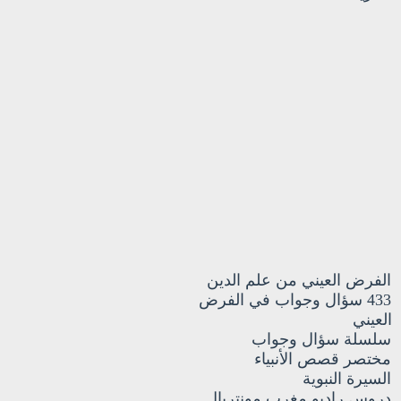
الفرض العيني من علم الدين
433 سؤال وجواب في الفرض
العيني
سلسلة سؤال وجواب
مختصر قصص الأنبياء
السيرة النبوية
دروس راديو مغرب مونتريال