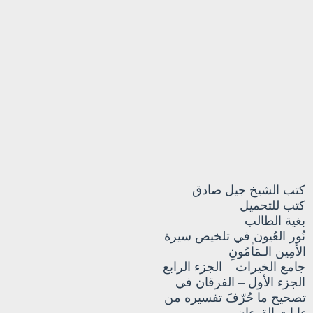
كتب الشيخ جيل صادق
كتب للتحميل
بغية الطالب
نُور العُيون في تلخيص سيرة
الأمِين الـمَأمُونِ
جامع الخيرات – الجزء الرابع
الجزء الأول – الفرقان في
تصحيح ما حُرّفَ تفسيره من
ءايات القرءان