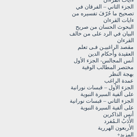
الجزء الثاني – الفرقان في
تصحيح ما حُرّفَ تفسيره من
ءايات القرءان
البحوث الحسان من صريح
البيان في الرد على من خالف
القرءان
مقصد الراغبيـن فـى تعلم
العقيدة وأحكام الدين
أنس المجالس- الجزء الأول
مختصر المطالب الوفية
بهجة النظر
عمدة الراغب
الجزء الأول – قبسات نورانية
على ألفية السيرة النبوية
الجزء الثاني – قبسات نورانية
على ألفية السيرة النبوية
أنس الذاكرين
الأَدَبُ الـمُفرد
الأربعون الهررية
المزيد+