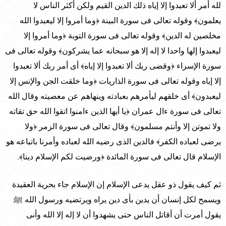
لله أمر ألا تعبدوا إلا إياه ذلك الدين القيم ولكن أكثر الناس لا
يعلمون﴾ وقوله تعالى فى سورة البينة ﴿وما أمروا إلا ليعبدوا الله
مخلصين له الدين﴾ وقوله تعالى فى سورة التوبة ﴿وما أمروا إلا
ليعبدوا إلها واحدا لا إله إلا هو سبحانه عما يشركون﴾ وقوله تعالى فى
سورة الإسراء ﴿وقضى ربك ألا تعبدوا إلا إياه﴾ أى أمر ربك ألا تعبدوا
إلا إياه وقوله تعالى فى سورة الذاريات ﴿وما خلقت الجن والإنس إلا
ليعبدون﴾ أى خلقهم ليأمرهم بعبادته وينهاهم عن معصيته وقال الله
تعالى فى سورة ءال عمران ﴿يا أيها الذين ءامنوا اتقوا الله حق تقاته
ولا تموتن إلا وأنتم مسلمون﴾ وقال تعالى فى سورة الزمر ﴿ولا
يرضى لعباده الكفر﴾ فالدين الذى رضيه الله لعباده وأمرنا باتباعه هو
الإسلام قال تعالى فى سورة المائدة ﴿ورضيت لكم الإسلام دينا﴾.
ثم كيف يقول ذو عقل يدعى الإسلام إن الإسلام جاء بحرية العقيدة
ويسمح لكل إنسان أن يدين بأى دين يراه ويرتضيه ورسول الله ﷺ
يقول أمرت أن أقاتل الناس حتى يشهدوا أن لا إله إلا الله وأنى