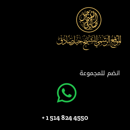
انضم للمجموعة
4550 824 514 1 +