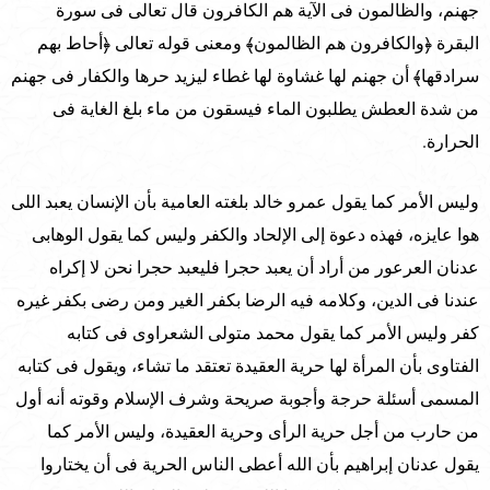
جهنم، والظالمون فى الآية هم الكافرون قال تعالى فى سورة
البقرة ﴿والكافرون هم الظالمون﴾ ومعنى قوله تعالى ﴿أحاط بهم
سرادقها﴾ أن جهنم لها غشاوة لها غطاء ليزيد حرها والكفار فى جهنم
من شدة العطش يطلبون الماء فيسقون من ماء بلغ الغاية فى
الحرارة.
وليس الأمر كما يقول عمرو خالد بلغته العامية بأن الإنسان يعبد اللى
هوا عايزه، فهذه دعوة إلى الإلحاد والكفر وليس كما يقول الوهابى
عدنان العرعور من أراد أن يعبد حجرا فليعبد حجرا نحن لا إكراه
عندنا فى الدين، وكلامه فيه الرضا بكفر الغير ومن رضى بكفر غيره
كفر وليس الأمر كما يقول محمد متولى الشعراوى فى كتابه
الفتاوى بأن المرأة لها حرية العقيدة تعتقد ما تشاء، ويقول فى كتابه
المسمى أسئلة حرجة وأجوبة صريحة وشرف الإسلام وقوته أنه أول
من حارب من أجل حرية الرأى وحرية العقيدة، وليس الأمر كما
يقول عدنان إبراهيم بأن الله أعطى الناس الحرية فى أن يختاروا