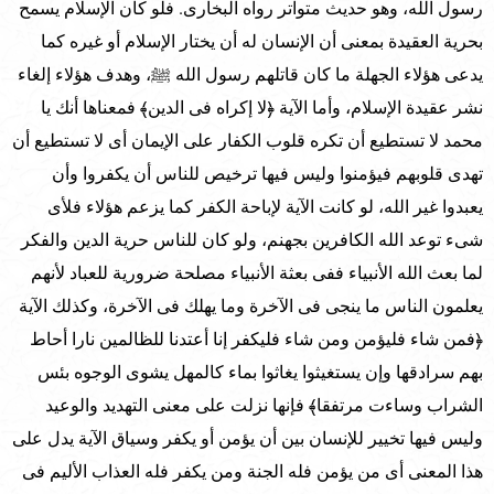
رسول الله، وهو حديث متواتر رواه البخارى. فلو كان الإسلام يسمح
بحرية العقيدة بمعنى أن الإنسان له أن يختار الإسلام أو غيره كما
يدعى هؤلاء الجهلة ما كان قاتلهم رسول الله ﷺ، وهدف هؤلاء إلغاء
نشر عقيدة الإسلام، وأما الآية ﴿لا إكراه فى الدين﴾ فمعناها أنك يا
محمد لا تستطيع أن تكره قلوب الكفار على الإيمان أى لا تستطيع أن
تهدى قلوبهم فيؤمنوا وليس فيها ترخيص للناس أن يكفروا وأن
يعبدوا غير الله، لو كانت الآية لإباحة الكفر كما يزعم هؤلاء فلأى
شىء توعد الله الكافرين بجهنم، ولو كان للناس حرية الدين والفكر
لما بعث الله الأنبياء ففى بعثة الأنبياء مصلحة ضرورية للعباد لأنهم
يعلمون الناس ما ينجى فى الآخرة وما يهلك فى الآخرة، وكذلك الآية
﴿فمن شاء فليؤمن ومن شاء فليكفر إنا أعتدنا للظالمين نارا أحاط
بهم سرادقها وإن يستغيثوا يغاثوا بماء كالمهل يشوى الوجوه بئس
الشراب وساءت مرتفقا﴾ فإنها نزلت على معنى التهديد والوعيد
وليس فيها تخيير للإنسان بين أن يؤمن أو يكفر وسياق الآية يدل على
هذا المعنى أى من يؤمن فله الجنة ومن يكفر فله العذاب الأليم فى