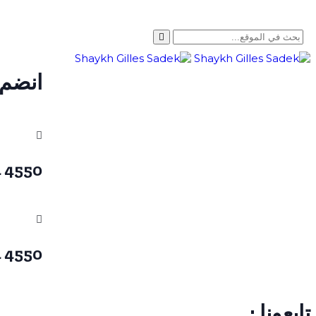
انضم 
4550 824 514 1 +
4550 824 514 1 +
تابعونا :