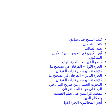
كتب الشيخ جيل صادق
كتب للتحميل
بغية الطالب
نُور العُيون في تلخيص سيرة الأمِين
الـمَأمُونِ
جامع الخيرات – الجزء الرابع
الجزء الأول – الفرقان في تصحيح ما
حُرّفَ تفسيره من ءايات القرءان
الجزء الثاني – الفرقان في تصحيح ما
حُرّفَ تفسيره من ءايات القرءان
البحوث الحسان من صريح البيان في
الرد على من خالف القرءان
مقصد الراغبيـن فـى تعلم العقيدة
وأحكام الدين
أنس المجالس- الجزء الأول