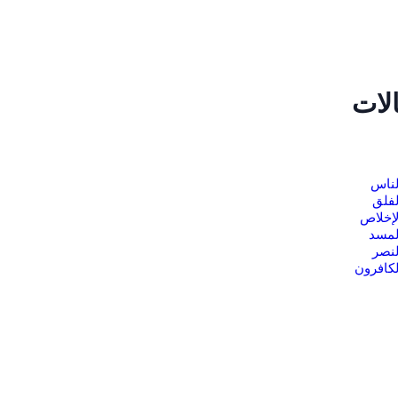
لات
لناس
فلق
إخلاص
لمسد
نصر
كافرون