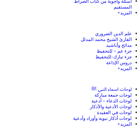
أسئلة وأجوبة من كتاب الصراط
المستقيم
المزيد+
علم الدين الضروري
القارئ الشيخ محمد المدلل
مدائح وأناشيد
جزء عم – للتحفيظ
جزء تبارك-للتحفيظ
دروس الإذاعة
المزيد+
لوحات اسماء النبي ﷺ
لوحات جمعة مباركة
لوحات الدعاء – أدعية
لوحات الأدعية والأذكار
لوحات في العقيدة
لوحات أذكار نبوية وأوراد وأدعية
المزيد+