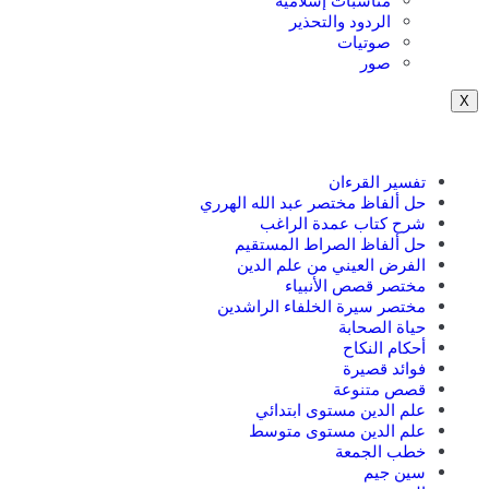
مناسبات إسلامية
الردود والتحذير
صوتيات
صور
X
تفسير القرءان
حل ألفاظ مختصر عبد الله الهرري
شرح كتاب عمدة الراغب
حل ألفاظ الصراط المستقيم
الفرض العيني من علم الدين
مختصر قصص الأنبياء
مختصر سيرة الخلفاء الراشدين
حياة الصحابة
أحكام النكاح
فوائد قصيرة
قصص متنوعة
علم الدين مستوى ابتدائي
علم الدين مستوى متوسط
خطب الجمعة
سين جيم