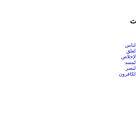
ت
لناس
لفلق
لإخلاص
لمسد
لنصر
لكافرون