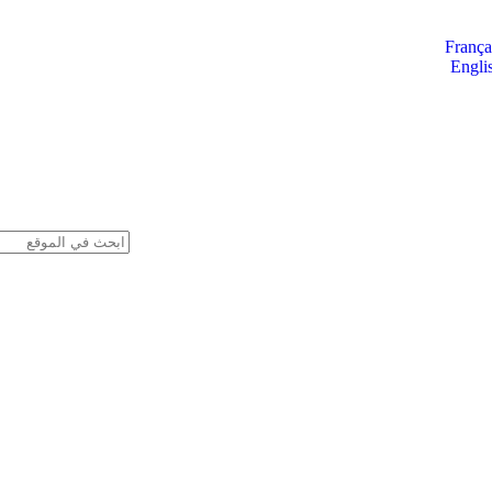
França
Engli