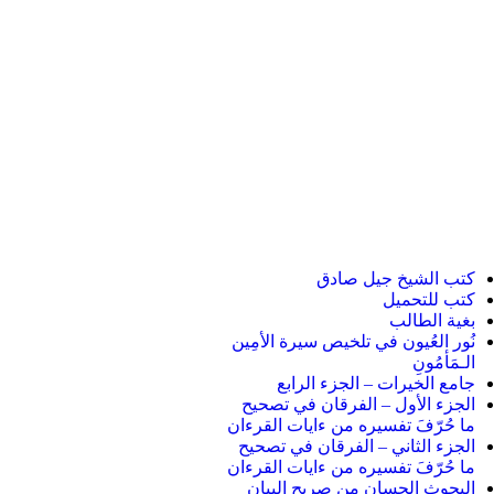
كتب الشيخ جيل صادق
كتب للتحميل
بغية الطالب
نُور العُيون في تلخيص سيرة الأمِين
الـمَأمُونِ
جامع الخيرات – الجزء الرابع
الجزء الأول – الفرقان في تصحيح
ما حُرّفَ تفسيره من ءايات القرءان
الجزء الثاني – الفرقان في تصحيح
ما حُرّفَ تفسيره من ءايات القرءان
البحوث الحسان من صريح البيان